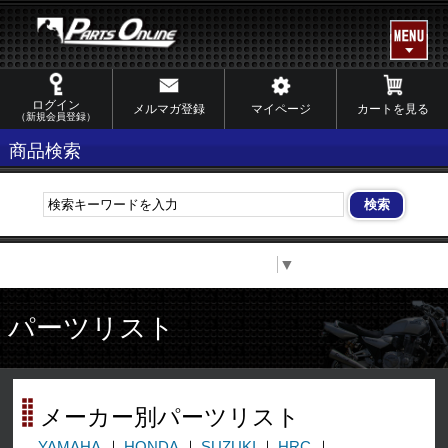
ログイン
メルマガ登録
マイページ
カートを見る
（新規会員登録）
商品検索
Select Language
▼
パーツリスト
メーカー別パーツリスト
YAMAHA
HONDA
SUZUKI
HRC