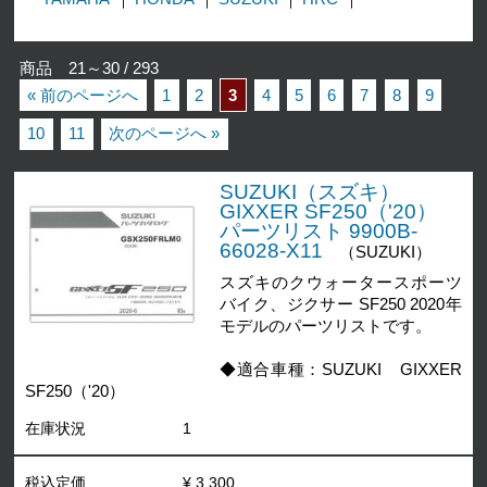
商品 21～30 / 293
« 前のページへ
1
2
3
4
5
6
7
8
9
10
11
次のページへ »
SUZUKI（スズキ）
GIXXER SF250（'20）
パーツリスト 9900B-
66028-X11
（SUZUKI）
スズキのクウォータースポーツ
バイク、ジクサー SF250 2020年
モデルのパーツリストです。
◆適合車種：SUZUKI GIXXER
SF250（'20）
在庫状況
1
税込定価
¥ 3,300