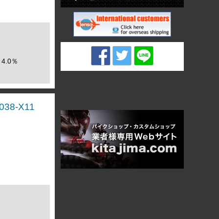
4.0％
38-X11