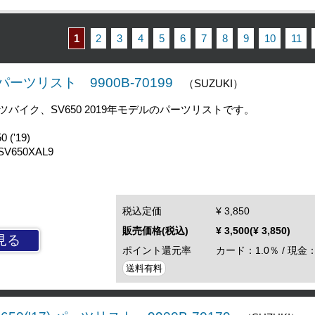
1
2
3
4
5
6
7
8
9
10
11
9) パーツリスト 9900B-70199
（SUZUKI）
バイク、SV650 2019年モデルのパーツリストです。
('19)
V650XAL9
税込定価
¥ 3,850
販売価格(税込)
¥ 3,500(¥ 3,850)
見る
ポイント還元率
カード：1.0％ / 現金：
送料有料