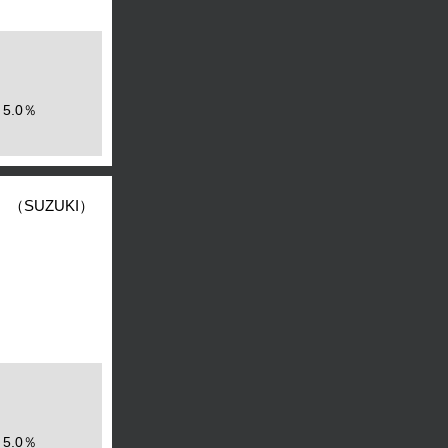
5.0％
（SUZUKI）
5.0％