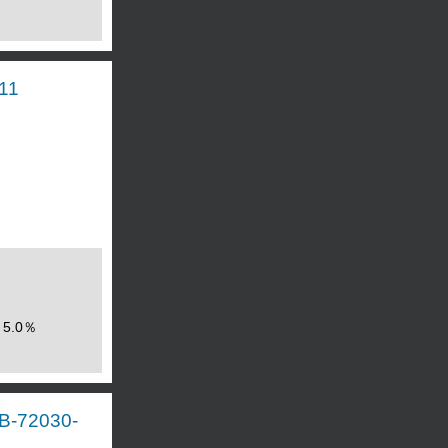
11
5.0％
72030-