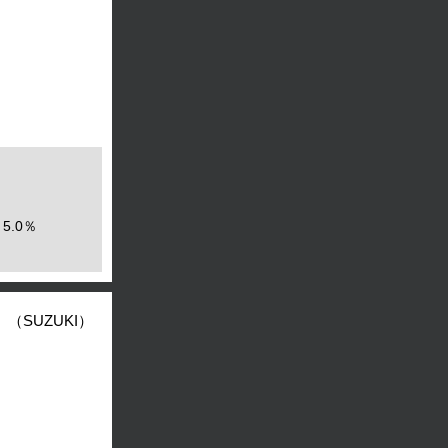
5.0％
（SUZUKI）