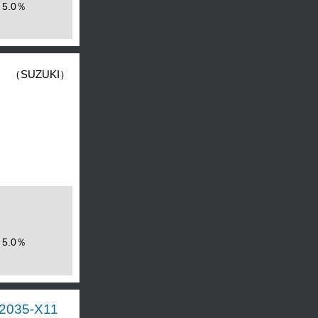
5.0％
（SUZUKI）
5.0％
035-X11