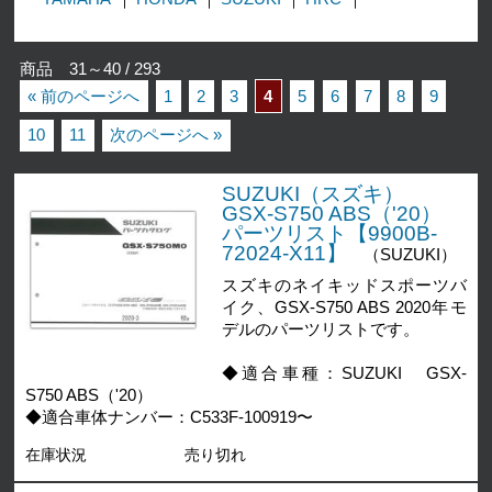
商品 31～40 / 293
« 前のページへ
1
2
3
4
5
6
7
8
9
10
11
次のページへ »
SUZUKI（スズキ）
GSX-S750 ABS（'20）
パーツリスト【9900B-
72024-X11】
（SUZUKI）
スズキのネイキッドスポーツバ
イク、GSX-S750 ABS 2020年モ
デルのパーツリストです。
◆適合車種：SUZUKI GSX-
S750 ABS（'20）
◆適合車体ナンバー：C533F-100919〜
在庫状況
売り切れ