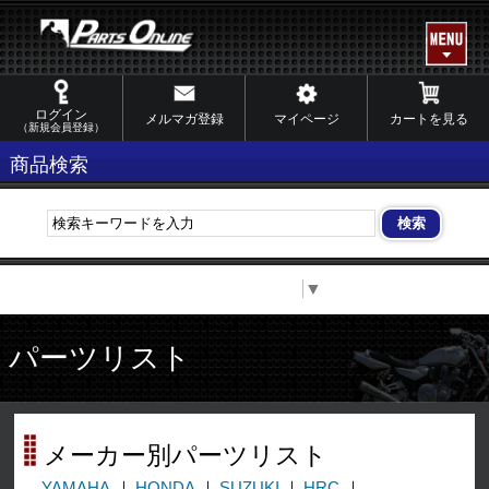
ログイン
メルマガ登録
マイページ
カートを見る
（新規会員登録）
商品検索
Select Language
▼
パーツリスト
メーカー別パーツリスト
YAMAHA
HONDA
SUZUKI
HRC