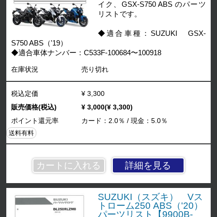
イク、GSX-S750 ABS のパーツ
リストです。
◆適合車種：SUZUKI GSX-
S750 ABS（'19）
◆適合車体ナンバー：C533F-100684〜100918
在庫状況
売り切れ
税込定価
¥ 3,300
販売価格(税込)
¥ 3,000(¥ 3,300)
ポイント還元率
カード：2.0％ / 現金：5.0％
送料有料
詳細を見る
SUZUKI（スズキ） Vス
トローム250 ABS（'20）
パーツリスト【9900B-