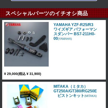
スペシャルパーツのイチオシ商品
YAMAHA YZF-R25/R3
ワイズギア パフォーマン
スダンパー BS7-211H0-
00
(YAMAHA)
¥ 29,000(税込 ¥ 31,900)
MITAKA（ミタカ）
GT250A/GT380/RG250E
ピストンキット
(MITAKA)