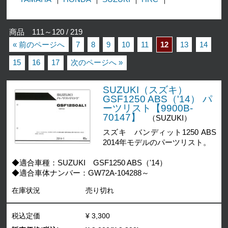
商品 111～120 / 219
« 前のページへ
7
8
9
10
11
12
13
14
15
16
17
次のページへ »
SUZUKI（スズキ）
GSF1250 ABS（'14） パ
ーツリスト【9900B-
70147】
（SUZUKI）
スズキ バンディット1250 ABS
2014年モデルのパーツリスト。
◆適合車種：SUZUKI GSF1250 ABS（'14）
◆適合車体ナンバー：GW72A-104288～
在庫状況
売り切れ
税込定価
¥ 3,300