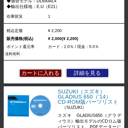
◆適合モデル：DL650AL4
◆輸出仕様地：E.U（E21）
在庫状況
1
税込定価
¥ 2,200
販売価格(税込)
¥ 2,000(¥ 2,200)
ポイント還元率
カード：2.0％ / 現金：5.0％
送料有料
詳細を見る
SUZUKI（スズキ）
GLADIUS 650（'14）
CD-ROM版パーツリスト
（SUZUKI）
スズキ GLADIUS650（グラデ
ィウス）輸出モデルのCDロム版
パーツリスト。PDFデーターに