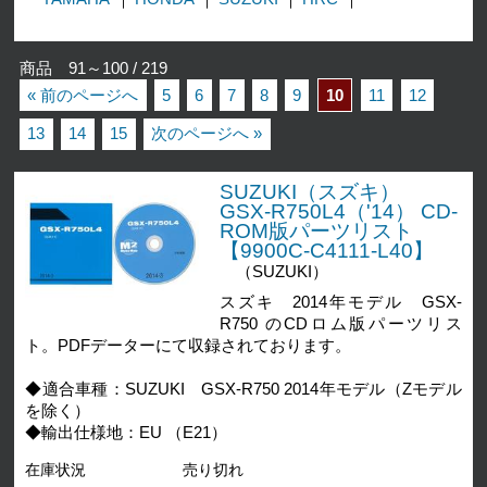
商品 91～100 / 219
« 前のページへ
5
6
7
8
9
10
11
12
13
14
15
次のページへ »
SUZUKI（スズキ）
GSX-R750L4（'14） CD-
ROM版パーツリスト
【9900C-C4111-L40】
（SUZUKI）
スズキ 2014年モデル GSX-
R750 のCDロム版パーツリス
ト。PDFデーターにて収録されております。
◆適合車種：SUZUKI GSX-R750 2014年モデル（Zモデル
を除く）
◆輸出仕様地：EU （E21）
在庫状況
売り切れ