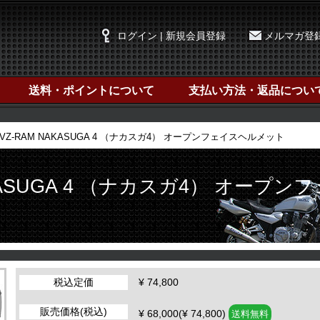
ログイン | 新規会員登録
メルマガ登
送料・ポイントについて
支払い方法・返品につい
ai VZ-RAM NAKASUGA 4 （ナカスガ4） オープンフェイスヘルメット
AKASUGA 4 （ナカスガ4） オープン
税込定価
¥ 74,800
販売価格(税込)
¥ 68,000(¥ 74,800)
送料無料