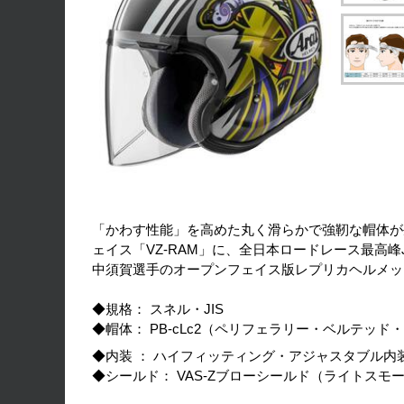
「かわす性能」を高めた丸く滑らかで強靭な帽体が
ェイス「VZ-RAM」に、全日本ロードレース最高峰
中須賀選手のオープンフェイス版レプリカヘルメット " VZ
◆規格： スネル・JIS
◆帽体： PB-cLc2（ペリフェラリー・ベルテッ
◆内装 ： ハイフィッティング・アジャスタブル内
◆シールド： VAS-Zブローシールド（ライトスモ