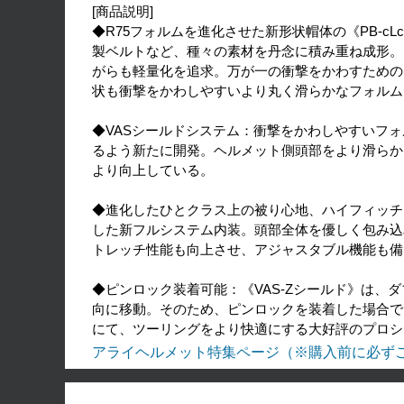
[商品説明]
◆R75フォルムを進化させた新形状帽体の《PB-c
製ベルトなど、種々の素材を丹念に積み重ね成形。
がらも軽量化を追求。万が一の衝撃をかわすための
状も衝撃をかわしやすいより丸く滑らかなフォルム
◆VASシールドシステム：衝撃をかわしやすいフォ
るよう新たに開発。ヘルメット側頭部をより滑らか
より向上している。
◆進化したひとクラス上の被り心地、ハイフィッチ
した新フルシステム内装。頭部全体を優しく包み込
トレッチ性能も向上させ、アジャスタブル機能も備
◆ピンロック装着可能：《VAS-Zシールド》は
向に移動。そのため、ピンロックを装着した場合で
にて、ツーリングをより快適にする大好評のプロシ
アライヘルメット特集ページ（※購入前に必ず