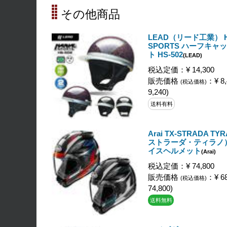
その他商品
LEAD（リード工業） H
SPORTS ハーフキャ
ト HS-502
(LEAD)
税込定価：¥ 14,300
販売価格
：¥ 8,
(税込価格)
9,240)
送料有料
Arai TX-STRADA T
ストラーダ・ティラノ
イスヘルメット
(Arai)
税込定価：¥ 74,800
販売価格
：¥ 68
(税込価格)
74,800)
送料無料