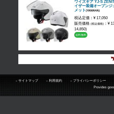
ワイズギア YJ-S ZEN
イザー装備オープンジ
メット
(YAMAHA)
税込定価：¥ 17,050
販売価格
：¥ 13
(税込価格)
14,850)
送料無料
サイトマップ
利用規約
プライバシーポリシー
Provides good