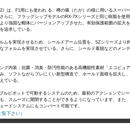
Lc2》は、F1用にも使われ る、樽の箍（たが）の様に用いるスーパ
さらに、フラッグシップモデルのRX-7Xシリーズと同じ樹脂を使
より強固な帽体にバージョンアップさせた。有効保護範囲の拡大
を追求している。
ルムを実現させるため、シールドアーム位置を、SZシリーズより約
なフォルムを実現させている。さらに、シールド着脱などのメン
ング内装：抗菌・消臭・防汚性能のある高機能性素材「エコピュ
み、ソフトながらブレにくい新型構造で、ホールド面積を拡大し
えている。
、ダブルピボットで可動するシステムのため、最初のアクションでシ
も、スムーズに開閉することができるようになっています。また
ェードシステムにもコンバート可能です。
ご覧下さい）