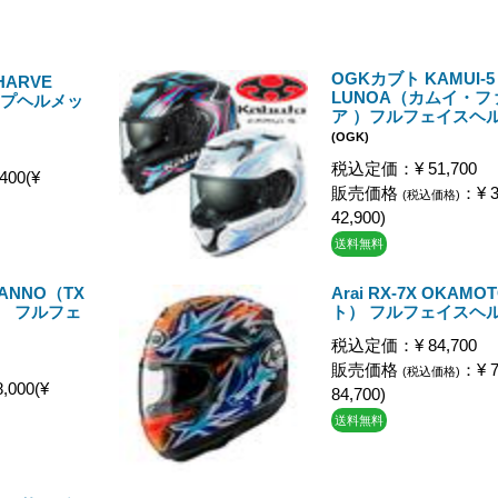
OGKカブト KAMUI-5
ARVE
LUNOA（カムイ・フ
ップヘルメッ
ア ）フルフェイスヘ
(OGK)
税込定価：¥ 51,700
400(¥
販売価格
：¥ 3
(税込価格)
42,900)
送料無料
YRANNO（TX
Arai RX-7X OKA
） フルフェ
ト） フルフェイスヘ
税込定価：¥ 84,700
販売価格
：¥ 7
(税込価格)
,000(¥
84,700)
送料無料