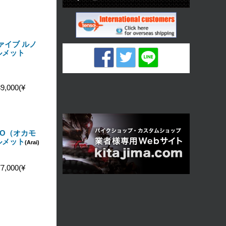
ァイブ ルノ
ルメット
9,000(¥
MOTO（オカモ
ルメット
(Arai)
7,000(¥