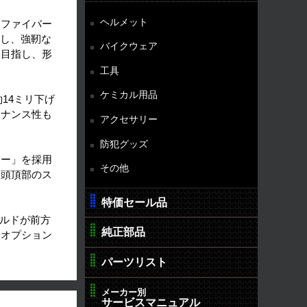
ヘルメット
ーファイバー
用し、強靭な
バイクウェア
を目指し、形
工具
ケミカル用品
14ミリ下げ
テナンス性も
アクセサリー
防犯グッズ
アー」を採用
その他
、頭頂部のス
特価セール品
ールドが前方
純正部品
、オプション
パーツリスト
メーカー別
サービスマニュアル