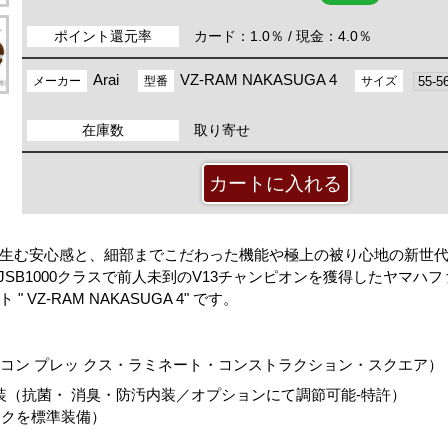
ポイント還元率
カード：1.0％ / 現金：4.0％
Arai
VZ-RAM NAKASUGA 4
メーカー
型番
サイズ
在庫数
取り寄せ
生む安心感と、細部までこだわった機能や極上の被り心地の新世
JSB1000クラスで前人未到のV13チャンピオンを獲得したヤマハ
-RAM NAKASUGA 4" です。
ド・コン プレッ クス・ラミネート・コンストラクション・スクエア）
装（抗菌・ 消臭・防汚内装／オプションにて調節可能‐特許）
ークを標準装備）