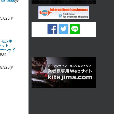
05-0655
(SP
5,025(¥
 モンキー
キット
ーパーヘッド
P武川)
8,925(¥