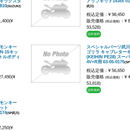
ュ キックスタ
アップキット143cc 01-
810
(SUZUKI)
武川)
税込定価：¥ 98,450
,400(¥
販売価格
：¥ 8
(税込価格)
93,528)
送料無料
 モンキー
スペシャルパーツ武川
N-15キッ
ゴリラ キャブレター
ットルボディ
(KEIHIN PE28) ス
4V+R用 03-05-0175
(S
税込定価：¥ 56,650
7,490(¥
販売価格
：¥ 4
(税込価格)
53,818)
送料無料
 モンキー
キット
0174
(SP武川)
,250(¥