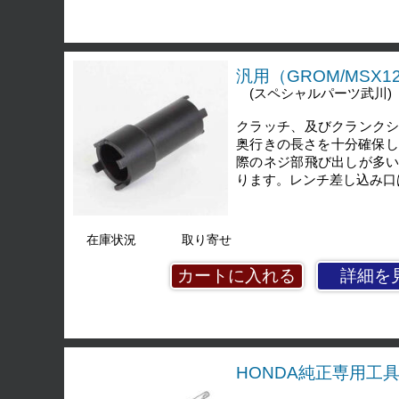
汎用（GROM/MSX1
(スペシャルパーツ武川)
クラッチ、及びクランク
奥行きの長さを十分確保し
際のネジ部飛び出しが多
ります。レンチ差し込み口は
在庫状況
取り寄せ
詳細を
HONDA純正専用工具