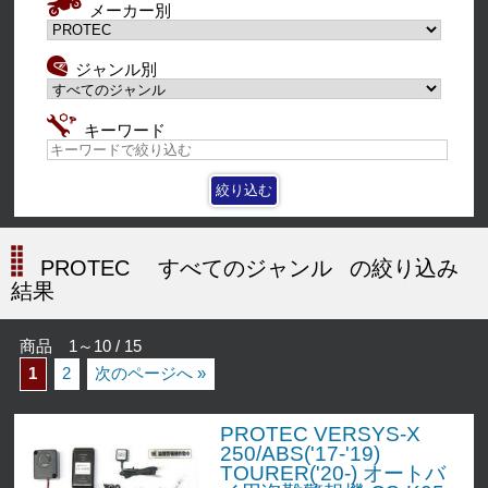
メーカー別
ジャンル別
キーワード
PROTEC
すべてのジャンル
の絞り込み
結果
商品 1～10 / 15
1
2
次のページへ »
PROTEC VERSYS-X
250/ABS('17-'19)
TOURER('20-) オートバ