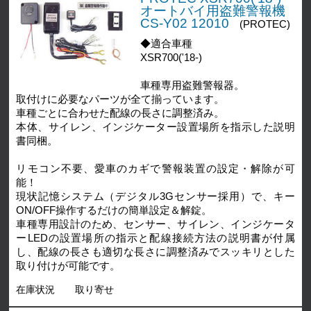
オートバイ用盗難警報機
CS-Y02 12010
(PROTEC)
◆適合車種
XSR700('18-)
車種専用盗難警報器。
取付けに必要なパーツが全て揃っています。
車種ごとに合わせた配線の長さに調整済み。
本体、サイレン、インジケーター設置場所を指示した説明
書同梱。
リモコン不要、愛車のカギで警報装置の設定・解除が可
能！
現状記憶システム（デジタル3Gセンサー採用）で、キー
ON/OFF操作するだけの簡単設定＆解錠。
車種専用設計のため、センサー、サイレン、インジケータ
ーLEDの設置場所の指示と配線接続方法の説明書が付属
し、配線の長さも適切な長さに調整済みでスッキリとした
取り付けが可能です。
在庫状況
取り寄せ