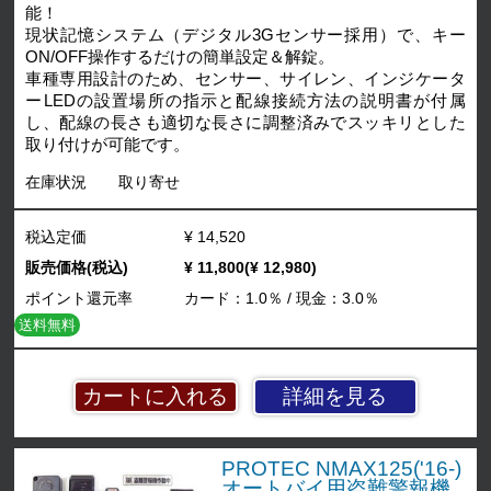
能！
現状記憶システム（デジタル3Gセンサー採用）で、キー
ON/OFF操作するだけの簡単設定＆解錠。
車種専用設計のため、センサー、サイレン、インジケータ
ーLEDの設置場所の指示と配線接続方法の説明書が付属
し、配線の長さも適切な長さに調整済みでスッキリとした
取り付けが可能です。
在庫状況
取り寄せ
税込定価
¥ 14,520
販売価格(税込)
¥ 11,800(¥ 12,980)
ポイント還元率
カード：1.0％ / 現金：3.0％
送料無料
詳細を見る
PROTEC NMAX125('16-)
オートバイ用盗難警報機