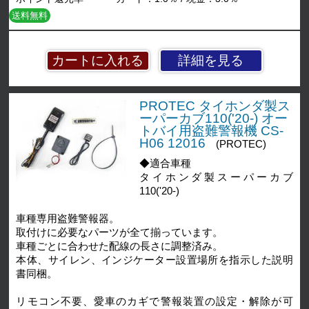
送料無料
詳細を見る
PROTEC タイホンダ製ス
ーパーカブ110('20-) オー
トバイ用盗難警報機 CS-
H06 12016
(PROTEC)
◆適合車種
タイホンダ製スーパーカブ
110('20-)
車種専用盗難警報器。
取付けに必要なパーツが全て揃っています。
車種ごとに合わせた配線の長さに調整済み。
本体、サイレン、インジケーター設置場所を指示した説明
書同梱。
リモコン不要、愛車のカギで警報装置の設定・解除が可