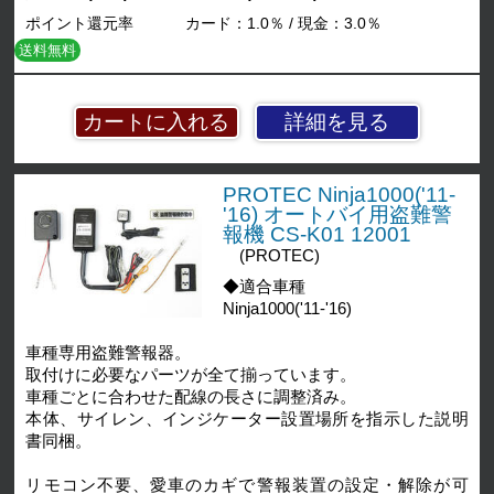
ポイント還元率
カード：1.0％ / 現金：3.0％
送料無料
詳細を見る
PROTEC Ninja1000('11-
'16) オートバイ用盗難警
報機 CS-K01 12001
(PROTEC)
◆適合車種
Ninja1000('11-'16)
車種専用盗難警報器。
取付けに必要なパーツが全て揃っています。
車種ごとに合わせた配線の長さに調整済み。
本体、サイレン、インジケーター設置場所を指示した説明
書同梱。
リモコン不要、愛車のカギで警報装置の設定・解除が可