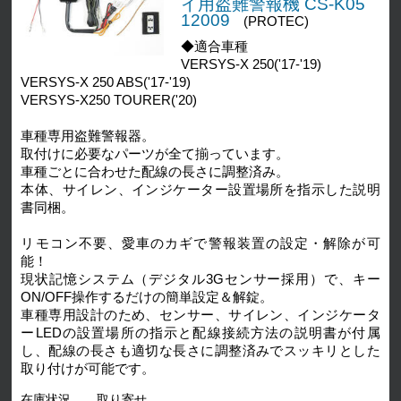
イ用盗難警報機 CS-K05
12009
(PROTEC)
◆適合車種
VERSYS-X 250('17-'19)
VERSYS-X 250 ABS('17-'19)
VERSYS-X250 TOURER('20)
車種専用盗難警報器。
取付けに必要なパーツが全て揃っています。
車種ごとに合わせた配線の長さに調整済み。
本体、サイレン、インジケーター設置場所を指示した説明
書同梱。
リモコン不要、愛車のカギで警報装置の設定・解除が可
能！
現状記憶システム（デジタル3Gセンサー採用）で、キー
ON/OFF操作するだけの簡単設定＆解錠。
車種専用設計のため、センサー、サイレン、インジケータ
ーLEDの設置場所の指示と配線接続方法の説明書が付属
し、配線の長さも適切な長さに調整済みでスッキリとした
取り付けが可能です。
在庫状況
取り寄せ