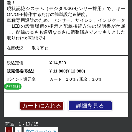
能！
現状記憶システム（デジタル3Gセンサー採用）で、キー
ON/OFF操作するだけの簡単設定＆解錠。
車種専用設計のため、センサー、サイレン、インジケータ
ーLEDの設置場所の指示と配線接続方法の説明書が付属
し、配線の長さも適切な長さに調整済みでスッキリとした
取り付けが可能です。
在庫状況
取り寄せ
税込定価
¥ 14,520
販売価格(税込)
¥ 11,800(¥ 12,980)
ポイント還元率
カード：1.0％ / 現金：3.0％
送料無料
詳細を見る
商品 1～10 / 15
1
2
次のページへ »