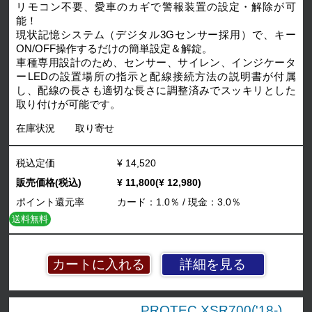
リモコン不要、愛車のカギで警報装置の設定・解除が可
能！
現状記憶システム（デジタル3Gセンサー採用）で、キー
ON/OFF操作するだけの簡単設定＆解錠。
車種専用設計のため、センサー、サイレン、インジケータ
ーLEDの設置場所の指示と配線接続方法の説明書が付属
し、配線の長さも適切な長さに調整済みでスッキリとした
取り付けが可能です。
在庫状況
取り寄せ
税込定価
¥ 14,520
販売価格(税込)
¥ 11,800(¥ 12,980)
ポイント還元率
カード：1.0％ / 現金：3.0％
送料無料
詳細を見る
PROTEC XSR700('18-)