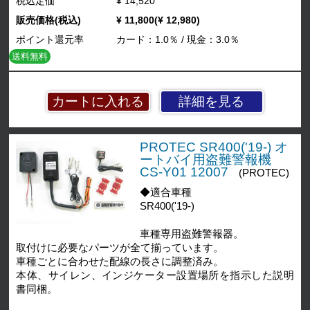
税込定価
¥ 14,520
販売価格(税込)
¥ 11,800(¥ 12,980)
ポイント還元率
カード：1.0％ / 現金：3.0％
送料無料
詳細を見る
PROTEC SR400('19-) オ
ートバイ用盗難警報機
CS-Y01 12007
(PROTEC)
◆適合車種
SR400('19-)
車種専用盗難警報器。
取付けに必要なパーツが全て揃っています。
車種ごとに合わせた配線の長さに調整済み。
本体、サイレン、インジケーター設置場所を指示した説明
書同梱。