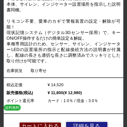
本体、サイレン、インジケーター設置場所を指示した説明
書同梱。
リモコン不要、愛車のカギで警報装置の設定・解除が可
能！
現状記憶システム（デジタル3Gセンサー採用）で、キー
ON/OFF操作するだけの簡単設定＆解錠。
車種専用設計のため、センサー、サイレン、インジケータ
ーLEDの設置場所の指示と配線接続方法の説明書が付属
し、配線の長さも適切な長さに調整済みでスッキリとした
取り付けが可能です。
在庫状況
取り寄せ
税込定価
¥ 14,520
販売価格(税込)
¥ 11,800(¥ 12,980)
ポイント還元率
カード：1.0％ / 現金：3.0％
送料無料
詳細を見る