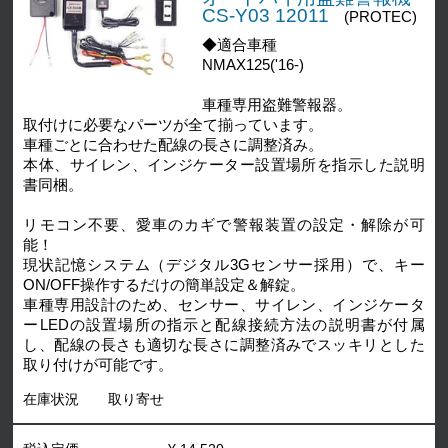
CS-Y03 12011
(PROTEC)
◆適合車種
NMAX125('16-)
車種専用盗難警報器。
取付けに必要なパーツが全て揃っています。
車種ごとに合わせた配線の長さに調整済み。
本体、サイレン、インジケーター設置場所を指示した説明
書同梱。
リモコン不要、愛車のカギで警報装置の設定・解除が可
能！
現状記憶システム（デジタル3Gセンサー採用）で、キー
ON/OFF操作するだけの簡単設定＆解錠。
車種専用設計のため、センサー、サイレン、インジケータ
ーLEDの設置場所の指示と配線接続方法の説明書が付属
し、配線の長さも適切な長さに調整済みでスッキリとした
取り付けが可能です。
在庫状況
取り寄せ