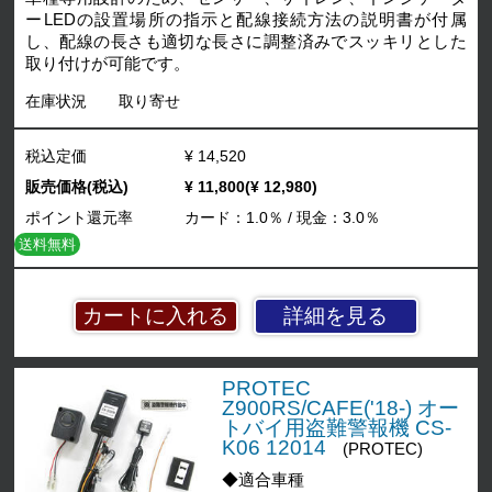
ーLEDの設置場所の指示と配線接続方法の説明書が付属
し、配線の長さも適切な長さに調整済みでスッキリとした
取り付けが可能です。
在庫状況
取り寄せ
税込定価
¥ 14,520
販売価格(税込)
¥ 11,800(¥ 12,980)
ポイント還元率
カード：1.0％ / 現金：3.0％
送料無料
詳細を見る
PROTEC
Z900RS/CAFE('18-) オー
トバイ用盗難警報機 CS-
K06 12014
(PROTEC)
◆適合車種