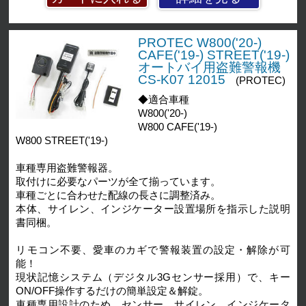
PROTEC W800('20-)
CAFE('19-) STREET('19-)
オートバイ用盗難警報機
CS-K07 12015
(PROTEC)
◆適合車種
W800('20-)
W800 CAFE('19-)
W800 STREET('19-)
車種専用盗難警報器。
取付けに必要なパーツが全て揃っています。
車種ごとに合わせた配線の長さに調整済み。
本体、サイレン、インジケーター設置場所を指示した説明
書同梱。
リモコン不要、愛車のカギで警報装置の設定・解除が可
能！
現状記憶システム（デジタル3Gセンサー採用）で、キー
ON/OFF操作するだけの簡単設定＆解錠。
車種専用設計のため、センサー、サイレン、インジケータ