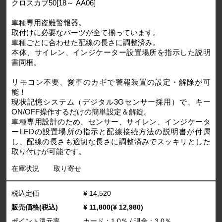
クロスカブ50[18～ AA06]
車種専用盗難警報器。
取付けに必要なパーツが全て揃っています。
車種ごとに合わせた配線の長さに調整済み。
本体、サイレン、インジケーター設置場所を指示した説明
書同梱。
リモコン不要、愛車のカギで警報装置の設定・解除が可
能！
現状記憶システム（デジタル3Gセンサー採用）で、キー
ON/OFF操作するだけの簡単設定＆解錠。
車種専用設計のため、センサー、サイレン、インジケータ
ーLEDの設置場所の指示と配線接続方法の説明書が付属
し、配線の長さも適切な長さに調整済みでスッキリとした
取り付けが可能です。
在庫状況
取り寄せ
税込定価
¥ 14,520
販売価格(税込)
¥ 11,800(¥ 12,980)
ポイント還元率
カード：1.0％ / 現金：3.0％