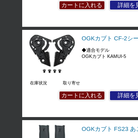
詳細を
OGKカブト CF-2
◆適合モデル
OGKカブト KAMUI-5
在庫状況
取り寄せ
詳細を
OGKカブト FS23