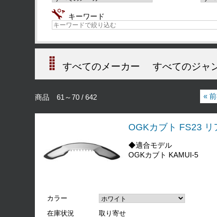
キーワード
すべてのメーカー
すべてのジャ
« 
商品 61～70 / 642
OGKカブト FS23
◆適合モデル
OGKカブト KAMUI-5
カラー
在庫状況
取り寄せ