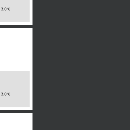
3.0％
3.0％