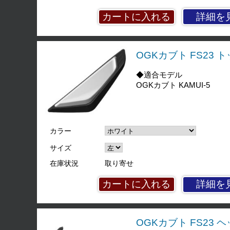
詳細を
OGKカブト FS23
◆適合モデル
OGKカブト KAMUI-5
カラー
サイズ
在庫状況
取り寄せ
詳細を
OGKカブト FS23