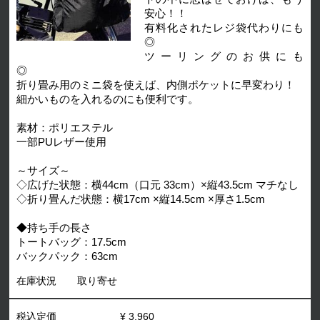
安心！！
有料化されたレジ袋代わりにも
◎
ツーリングのお供にも
◎
折り畳み用のミニ袋を使えば、内側ポケットに早変わり！
細かいものを入れるのにも便利です。
素材：ポリエステル
一部PUレザー使用
～サイズ～
◇広げた状態：横44cm（口元 33cm）×縦43.5cm マチなし
◇折り畳んだ状態：横17cm ×縦14.5cm ×厚さ1.5cm
◆持ち手の長さ
トートバッグ：17.5cm
バックパック：63cm
在庫状況
取り寄せ
税込定価
¥ 3,960