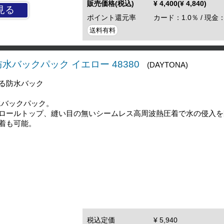
販売価格(税込)
¥ 4,400(¥ 4,840)
見る
ポイント還元率
カード：1.0％ / 現金：
送料有料
6 防水バックパック イエロー 48380
(DAYTONA)
る防水バック
水バックパック。
ロールトップ、縫い目の無いシームレス高周波熱圧着で水の侵入を
着も可能。
税込定価
¥ 5,940