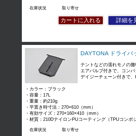
在庫状況
取り寄せ
詳細を
DAYTONA ドライバッグ
テントなどの濡れモノの撤
エアバルブ付きで、コンパ
デイジーチェーン付きで、He
・カラー：ブラック
・容量：17L
・重量：約210g
・平置き時寸法：270×610（mm）
・有効サイズ：270×160×410（mm）
・材質：210DナイロンPUコーティング（TPUコンポ
在庫状況
取り寄せ