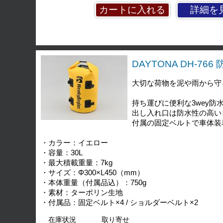
詳細を
DAYTONA DH-76
大切な荷物を泥や雨から守
持ち運びに便利な3wey防
出し入れ口は防水性の高い
付属の固定ベルトで車体装
・カラー：イエロー
・容量：30L
・最大積載重量：7kg
・サイズ：Φ300×L450（mm）
・本体重量（付属品込）：750g
・素材：ターポリン生地
・付属品：固定ベルト×4 / ショルダーベルト×2
在庫状況
取り寄せ