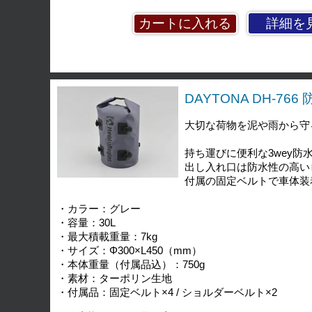
詳細を
DAYTONA DH-76
大切な荷物を泥や雨から守
持ち運びに便利な3wey防
出し入れ口は防水性の高い
付属の固定ベルトで車体装
・カラー：グレー
・容量：30L
・最大積載重量：7kg
・サイズ：Φ300×L450（mm）
・本体重量（付属品込）：750g
・素材：ターポリン生地
・付属品：固定ベルト×4 / ショルダーベルト×2