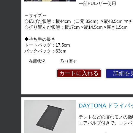
一部PUレザー使用
～サイズ～
◇広げた状態：横44cm（口元 33cm）×縦43.5cm マ
◇折り畳んだ状態：横17cm ×縦14.5cm ×厚さ1.5cm
◆持ち手の長さ
トートバッグ：17.5cm
バックパック：63cm
在庫状況
取り寄せ
詳細を
DAYTONA ドライバッグ
テントなどの濡れモノの撤
エアバルブ付きで、コンパ