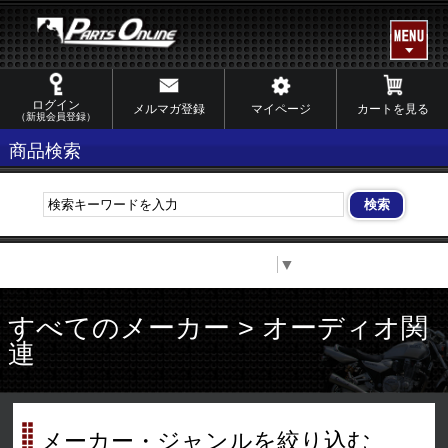
ログイン
メルマガ登録
マイページ
カートを見る
（新規会員登録）
商品検索
Select Language
▼
すべてのメーカー > オーディオ関
連
メーカー・ジャンルを絞り込む