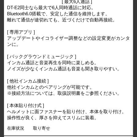
[ 最大6人通話 ]
DT-E2同士なら最大で6人同時通話に対応。
Bluetooth6.0搭載で、安定した通信を維持します。
離れて通信が途切れても、近づくだけで自動再接続。
[ 専用アプリ ]
アップデートやイコライザー調整などの設定変更がカンタ
ンに。
[ バックグラウンドミュージック ]
インカム通話と音楽再生を同時に楽しめる。
ノイズが少なくインカム通話も音楽も聞き取りやすい。
[ 他社インカム接続 ]
他社インカムとのペアリングが可能です。
※接続方法については、取扱説明書をご参照ください。
[ 本体貼り付け式 ]
ヘルメットに面ファスナーを貼り付け、本体を取り付け。
操作性が良く、厚さを抑えてスリムに装着。
在庫状況
取り寄せ