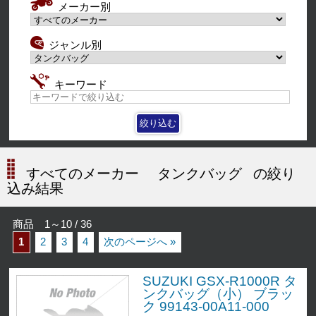
メーカー別
ジャンル別
キーワード
すべてのメーカー
タンクバッグ
の絞り
込み結果
商品 1～10 / 36
1
2
3
4
次のページへ »
SUZUKI GSX-R1000R タ
ンクバッグ（小） ブラッ
ク 99143-00A11-000