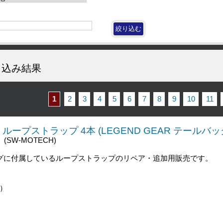
込み結果
1
2
3
4
5
6
7
8
9
10
11
ア ループストラップ 4本 (LEGEND GEAR テールバッ
(SW-MOTECH)
ールバッグに付属しているループストラップのリペア・追加用販売です。
0）