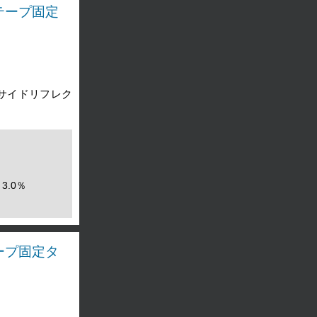
面テープ固定
（サイドリフレク
3.0％
テープ固定タ