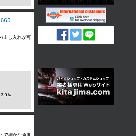
665
の出し入れが可
3.0％
トで細かな角度