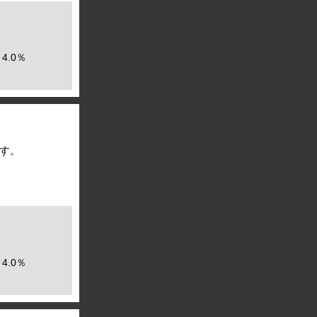
4.0％
す。
4.0％