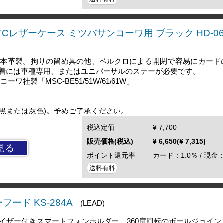
ETCレザーケース ミツバサンコーワ用 ブラック HD-06
す本革製。拘りの留め具の他、ベルクロによる開閉で容易にカード
着には車種専用、またはユニバーサルのステーが必要です。
ワ社製「MSC-BE51/51W/61/61W」
(黒または灰色)。予めご了承ください。
税込定価
¥ 7,700
販売価格(税込)
¥ 6,650(¥ 7,315)
見る
ポイント還元率
カード：1.0％ / 現金：
送料有料
フード KS-284A
(LEAD)
イザー付きスマートフォンホルダー。360度回転のボールジョイン