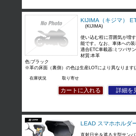
KIJIMA（キジマ） 
(KIJIMA)
使い込む程に雰囲気が増
能です。なお、車体への装
適合ETC車載器:ミツバサンコー
材質:本革
色:ブラック
※革の床面（裏側）の色は生産LOTにより異なります
在庫状況
取り寄せ
詳細を
LEAD スマホホルダー
直射日光を遮る大型サンバ