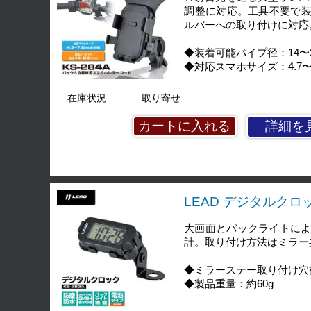
調整に対応。工具不要で装
ルバーへの取り付けに対応
◆装着可能パイプ径：14〜
◆対応スマホサイズ：4.7〜7.
在庫状況
取り寄せ
詳細を
LEAD デジタルクロック
大画面とバックライトに
計。取り付け方法はミラー
◆ミラーステー取り付け穴径
◆製品重量：約60g