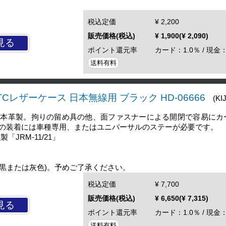
税込定価
¥ 2,200
販売価格(税込)
¥ 1,900(¥ 2,090)
見る
ポイント還元率
カード：1.0％ / 現金：
送料有料
ETCレザーケース 日本無線用 ブラック HD-06666
(KI
す本革製。拘りの留め具の他、面ファスナーによる開閉で容易にカ
の装着には車種専用、またはユニバーサルのステーが必要です。
「JRM-11/21」
(黒または灰色)。予めご了承ください。
税込定価
¥ 7,700
販売価格(税込)
¥ 6,650(¥ 7,315)
見る
ポイント還元率
カード：1.0％ / 現金：
送料有料