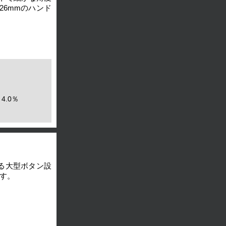
6mmのハンド
4.0％
る大型ボタン設
す。