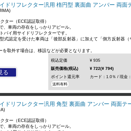
 サイドリフレクター汎用 楕円型 裏面曲 アンバー 両
JIMA)
クター（ECE認証取得）
で、車両の存在をしっかりアピール。
ートバイ用サイドリフレクターです。
月以降に型式認定を受けた車両は「後部反射器」に加えて「側方反射器
ーを取外す場合は、移設などが必要となります。
税込定価
¥ 935
販売価格(税込)
¥ 722(¥ 794)
見る
ポイント還元率
カード：1.0％ / 現金：
送料有料
 サイドリフレクター汎用 角型 裏面曲 アンバー 両面
MA)
クター（ECE認証取得）
で、車両の存在をしっかりアピール。