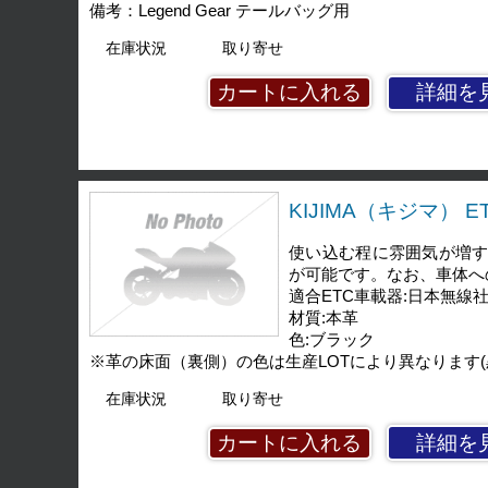
備考：Legend Gear テールバッグ用
在庫状況
取り寄せ
詳細を
KIJIMA（キジマ） 
使い込む程に雰囲気が増
が可能です。なお、車体へ
適合ETC車載器:日本無線社製
材質:本革
色:ブラック
※革の床面（裏側）の色は生産LOTにより異なります
在庫状況
取り寄せ
詳細を