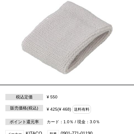
税込定価
¥ 550
販売価格(税込)
¥ 425(¥ 468)
送料有料
ポイント還元率
カード：1.0％ / 現金：3.0％
KITACO
0901-771-01190
メーカー
型番