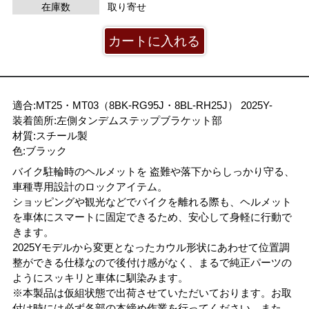
在庫数
取り寄せ
適合:MT25・MT03（8BK-RG95J・8BL-RH25J） 2025Y-
装着箇所:左側タンデムステップブラケット部
材質:スチール製
色:ブラック
バイク駐輪時のヘルメットを 盗難や落下からしっかり守る、
車種専用設計のロックアイテム。
ショッピングや観光などでバイクを離れる際も、ヘルメット
を車体にスマートに固定できるため、安心して身軽に行動で
きます。
2025Yモデルから変更となったカウル形状にあわせて位置調
整ができる仕様なので後付け感がなく、まるで純正パーツの
ようにスッキリと車体に馴染みます。
※本製品は仮組状態で出荷させていただいております。お取
付け時には必ず各部の本締め作業を行ってください。また、