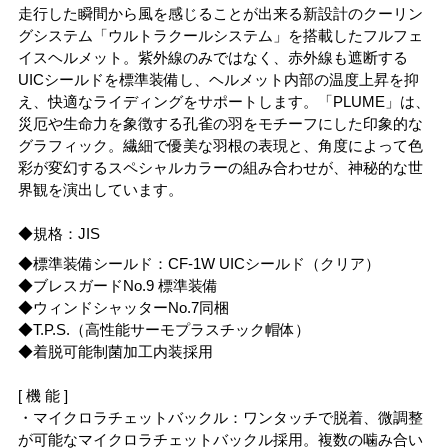
走行した瞬間から風を感じることが出来る新設計のクーリン
グシステム「ウルトラクールシステム」を搭載したフルフェ
イスヘルメット。紫外線のみではなく、赤外線も遮断する
UICシールドを標準装備し、ヘルメット内部の温度上昇を抑
え、快適なライディングをサポートします。「PLUME」は、
災厄や生命力を象徴する孔雀の羽をモチーフにした印象的な
グラフィック。繊細で優美な羽根の表現と、角度によって色
彩が変幻するスペシャルカラーの組み合わせが、神秘的な世
界観を演出しています。
◆規格：JIS
◆標準装備シールド：CF-1W UICシールド（クリア）
◆ブレスガードNo.9 標準装備
◆ウィンドシャッターNo.7同梱
◆T.P.S.（高性能サーモプラスチック帽体）
◆着脱可能制菌加工内装採用
[ 機 能 ]
・マイクロラチェットバックル：ワンタッチで脱着、微調整
が可能なマイクロラチェットバックル採用。複数の噛み合い