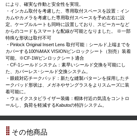
により、確実な作動と安全性を実現。
・インカム取付を考慮した、専用取付スペースを設置：イン
カムやカメラを考慮した専用取付スペースを予め左右に設
定。ケーブルルートも同時に設置しており、スピーカーなど
からのコードもスマートな配線が可能となりました。 ※一部
特殊な形状は取付不可
・Pinlock Original Insert Lens 取付可能：シールド上端までを
カバーする100%MAX VISIONピンロックシート（別売）装着
可能。※CF-1Wピンロックシート適合
・CF-1シールドシステム：素早いシールド交換を可能にし
た、カバーレス･シールド交換システム。
・眼鏡対応チークパッド：新たな縫製パターンを採用したチ
ークパッド形状は、メガネやサングラスをよりスムーズに装
着可能に。
・ウェイクスタビライザー装備：帽体付近の気流をコントロ
ールし、負荷を軽減するKabutoの特許システム。
その他商品