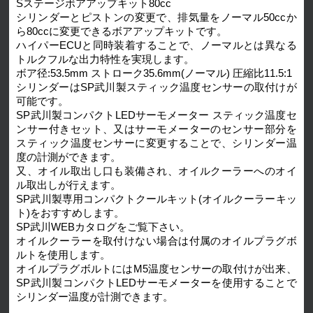
Sステージボアアップキット80cc
シリンダーとピストンの変更で、排気量をノーマル50ccか
ら80ccに変更できるボアアップキットです。
ハイパーECUと同時装着することで、ノーマルとは異なる
トルクフルな出力特性を実現します。
ボア径:53.5mm ストローク35.6mm(ノーマル) 圧縮比11.5:1
シリンダーはSP武川製スティック温度センサーの取付けが
可能です。
SP武川製コンパクトLEDサーモメーター スティック温度セ
ンサー付きセット、又はサーモメーターのセンサー部分を
スティック温度センサーに変更することで、シリンダー温
度の計測ができます。
又、オイル取出し口も装備され、オイルクーラーへのオイ
ル取出しが行えます。
SP武川製専用コンパクトクールキット(オイルクーラーキッ
ト)をおすすめします。
SP武川WEBカタログをご覧下さい。
オイルクーラーを取付けない場合は付属のオイルプラグボ
ルトを使用します。
オイルプラグボルトにはM5温度センサーの取付けが出来、
SP武川製コンパクトLEDサーモメーターを使用することで
シリンダー温度が計測できます。