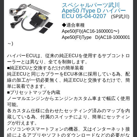
スペシャルパーツ武川
Ape50 /Type D ハイパー
ECU 05-04-0207
(SP武川)
◆適合車種
Ape50(FI)(AC16-1600001〜)
Ape50(FI)Type D(AC18-1000001
～)
ハイパーECUは、従来の純正ECUを使用するサブコントロ
ーラーとは異なり、全てを制御します。
■純正ECUと交換するだけの簡単装着
純正ECUと同じカプラーをECU本体に採用している為、配
線の加工が一切必要無く、純正ECUと交換するだけで、簡
単に装着できます。
■プリセットマップを内蔵
ノーマルエンジンからエンジンカスタム車まで幅広く使用
可能。
各カスタム仕様に合わせたセッティング済みのマップを内
蔵している為、付属のスイッチにより、簡単にセッティン
グが行えます。
パソコンやスマートフォンの機器、又はインターネット接
続によるアプリやソフトのダウンロードなどの必要がな