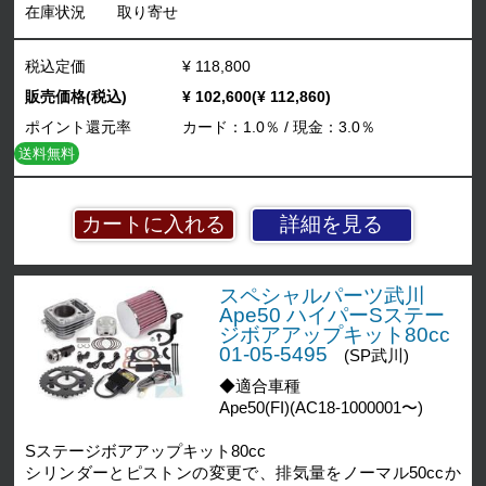
在庫状況
取り寄せ
税込定価
¥ 118,800
販売価格(税込)
¥ 102,600(¥ 112,860)
ポイント還元率
カード：1.0％ / 現金：3.0％
送料無料
詳細を見る
スペシャルパーツ武川
Ape50 ハイパーSステー
ジボアアップキット80cc
01-05-5495
(SP武川)
◆適合車種
Ape50(FI)(AC18-1000001〜)
Sステージボアアップキット80cc
シリンダーとピストンの変更で、排気量をノーマル50ccか