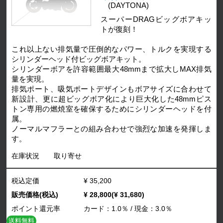
(DAYTONA)
スーパーDRAGビッグボアキッ
トが復刻！
これ以上ない排気量で圧倒的なパワー、トルクを実現する
シリンダーヘッド付ビッグボアキット。
シリンダーボアを許容範囲最大48mmまで拡大しMAX排気
量を実現。
排気ポート、吸気ポートデザインもボアサイズに合わせて
新設計、更に超ビッグボア化により巨大化した48mmピス
トン専用の燃焼室を確保するためにシリンダーヘッドを付
属。
ノーマルマフラーとの組み合わせで強烈な加速を発揮しま
す。
在庫状況
取り寄せ
税込定価
¥ 35,200
販売価格(税込)
¥ 28,800(¥ 31,680)
ポイント還元率
カード：1.0％ / 現金：3.0％
送料無料