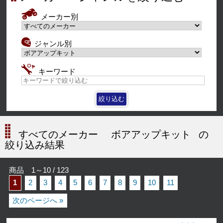
メーカー別
ジャンル別
キーワード
すべてのメーカー
ボアアップキット
の
絞り込み結果
商品 1～10 / 123
1
2
3
4
5
6
7
8
9
10
11
次のページへ »