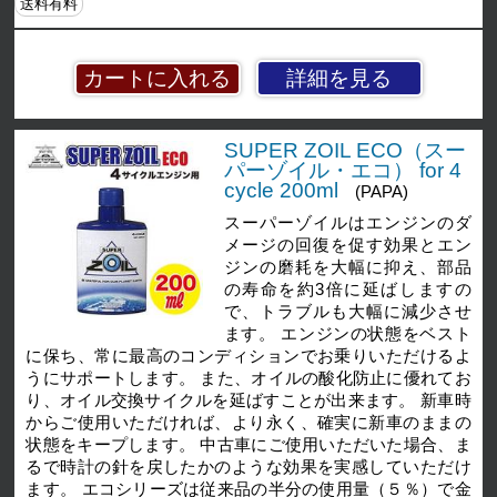
送料有料
詳細を見る
SUPER ZOIL ECO（スー
パーゾイル・エコ） for 4
cycle 200ml
(PAPA)
スーパーゾイルはエンジンのダ
メージの回復を促す効果とエン
ジンの磨耗を大幅に抑え、部品
の寿命を約3倍に延ばしますの
で、トラブルも大幅に減少させ
ます。 エンジンの状態をベスト
に保ち、常に最高のコンディションでお乗りいただけるよ
うにサポートします。 また、オイルの酸化防止に優れてお
り、オイル交換サイクルを延ばすことが出来ます。 新車時
からご使用いただければ、より永く、確実に新車のままの
状態をキープします。 中古車にご使用いただいた場合、ま
るで時計の針を戻したかのような効果を実感していただけ
ます。 エコシリーズは従来品の半分の使用量（５％）で金