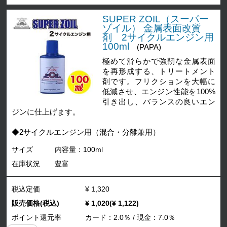
SUPER ZOIL（スーパー
ゾイル） 金属表面改質
剤 2サイクルエンジン用
100ml
(PAPA)
極めて滑らかで強靭な金属表面
を再形成する、トリートメント
剤です。フリクションを大幅に
低減させ、エンジン性能を100%
引き出し、バランスの良いエン
ジンに仕上げます。
◆2サイクルエンジン用（混合・分離兼用）
サイズ
内容量：100ml
在庫状況
豊富
税込定価
¥ 1,320
販売価格(税込)
¥ 1,020(¥ 1,122)
ポイント還元率
カード：2.0％ / 現金：7.0％