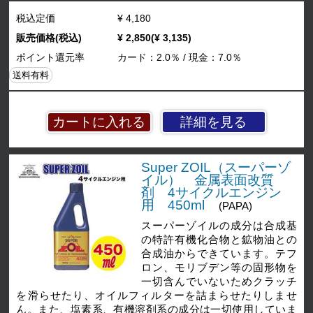
税込定価
¥ 4,180
販売価格(税込)
¥ 2,850(¥ 3,135)
ポイント還元率
カード：2.0％ / 現金：7.0％
送料有料
詳細を見る
Super ZOIL（スーパーゾ
イル） 金属表面改質
剤 4サイクルエンジン
用 450ml
(PAPA)
スーパーゾイルの成分は合成基
の特許有機化合物と鉱物油との
合成油からできています。テフ
ロン、モリブデン等の固形物を
一切含んでいないためクラッチ
を滑らせたり、オイルフィルターを詰まらせたりしませ
ん。また、塩素系、有機溶剤系の成分は一切使用していま