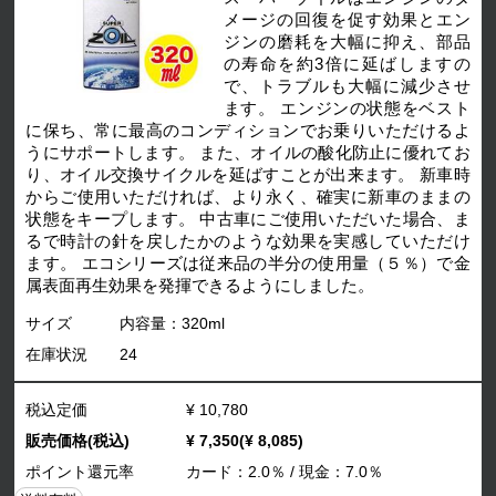
メージの回復を促す効果とエン
ジンの磨耗を大幅に抑え、部品
の寿命を約3倍に延ばしますの
で、トラブルも大幅に減少させ
ます。 エンジンの状態をベスト
に保ち、常に最高のコンディションでお乗りいただけるよ
うにサポートします。 また、オイルの酸化防止に優れてお
り、オイル交換サイクルを延ばすことが出来ます。 新車時
からご使用いただければ、より永く、確実に新車のままの
状態をキープします。 中古車にご使用いただいた場合、ま
るで時計の針を戻したかのような効果を実感していただけ
ます。 エコシリーズは従来品の半分の使用量（５％）で金
属表面再生効果を発揮できるようにしました。
サイズ
内容量：320ml
在庫状況
24
税込定価
¥ 10,780
販売価格(税込)
¥ 7,350(¥ 8,085)
ポイント還元率
カード：2.0％ / 現金：7.0％