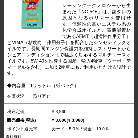
レーシングテクノロジーから生
まれた「NC-54E」は、熱ダレの
原因となるポリマーを使用せ
ず、信頼性の高いエステル系の
化学合成オイルと、高機能素材
であるAFMT（超滑性作用分子）
とVIMA（粘度向上作用分子）を配合したシンセティックオ
イルです。長期間エンジン保護力を維持しストリートから
シビアコンディションまで幅広く対応するマルチユースオ
イルです。5W-40を推奨する国産・輸入4輪車（ターボ・デ
ィーゼルを含む）に加え2輪車にもご利用いただける設計で
す。
◆内容量：1リットル（紙パック）
在庫状況
取り寄せ
税込定価
¥ 3,960
販売価格(税込)
¥ 3,600(¥ 3,960)
ポイント還元率
カード：5.0％ / 現金：10.0％
送料有料