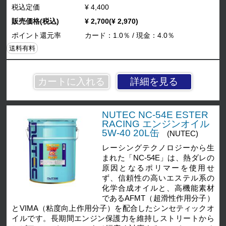
税込定価
¥ 4,400
販売価格(税込)
¥ 2,700(¥ 2,970)
ポイント還元率
カード：1.0％ / 現金：4.0％
送料有料
詳細を見る
NUTEC NC-54E ESTER
RACING エンジンオイル
5W-40 20L缶
(NUTEC)
レーシングテクノロジーから生
まれた「NC-54E」は、熱ダレの
原因となるポリマーを使用せ
ず、信頼性の高いエステル系の
化学合成オイルと、高機能素材
であるAFMT（超滑性作用分子）
とVIMA（粘度向上作用分子）を配合したシンセティックオ
イルです。長期間エンジン保護力を維持しストリートから