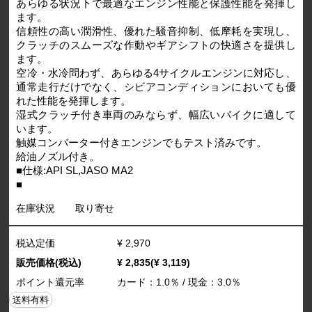
あらゆる状況下で最適なエンジン性能と保護性能を発揮し
ます。
信頼性の高い潤滑性、優れた騒音抑制、低摩耗を実現し、
クラッチのスムーズな作動やギアシフトの快適さを提供し
ます。
空冷・水冷問わず、あらゆる4サイクルエンジンに対応し、
通常走行だけでなく、シビアコンディションにおいても優
れた性能を発揮します。
湿式クラッチ付き車両のみならず、幅広いバイクに適して
います。
触媒コンバーター付きエンジンでもテスト済みです。
給油ノズル付き。
■仕様:API SL,JASO MA2
■
在庫状況
取り寄せ
税込定価
¥ 2,970
販売価格(税込)
¥ 2,835(¥ 3,119)
ポイント還元率
カード：1.0％ / 現金：3.0％
送料有料