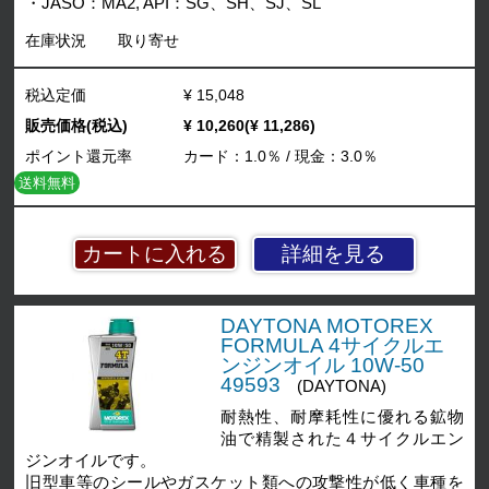
・JASO：MA2, API：SG、SH、SJ、SL
在庫状況
取り寄せ
税込定価
¥ 15,048
販売価格(税込)
¥ 10,260(¥ 11,286)
ポイント還元率
カード：1.0％ / 現金：3.0％
送料無料
詳細を見る
DAYTONA MOTOREX
FORMULA 4サイクルエ
ンジンオイル 10W-50
49593
(DAYTONA)
耐熱性、耐摩耗性に優れる鉱物
油で精製された４サイクルエン
ジンオイルです。
旧型車等のシールやガスケット類への攻撃性が低く車種を