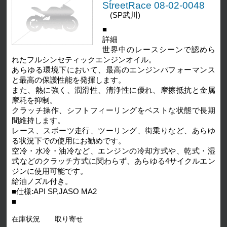
StreetRace 08-02-0048
(SP武川)
■
詳細
世界中のレースシーンで認めら
れたフルシンセティックエンジンオイル。
あらゆる環境下において、最高のエンジンパフォーマンス
と最高の保護性能を発揮します。
また、熱に強く、潤滑性、清浄性に優れ、摩擦抵抗と金属
摩耗を抑制。
クラッチ操作、シフトフィーリングをベストな状態で長期
間維持します。
レース、スポーツ走行、ツーリング、街乗りなど、あらゆ
る状況下での使用にお勧めです。
空冷・水冷・油冷など、エンジンの冷却方式や、乾式・湿
式などのクラッチ方式に関わらず、あらゆる4サイクルエン
ジンに使用可能です。
給油ノズル付き。
■仕様:API SP,JASO MA2
■
在庫状況
取り寄せ