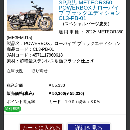
SP忠男 METEOR350
POWERBOXナローパイ
プ ブラックエディション
CL3-PB-01
(スペシャルパーツ忠男)
適用車種：2022~METEOR350
(ME3EMJ15)
製品名：POWERBOXナローパイプ ブラックエディション
商品コード：CL3-PB-01
JANコード：4571117960618
素材：超軽量ステンレス耐熱ブラック仕上げ
在庫状況
取り寄せ
税込定価
¥ 55,330
販売価格(税込)
¥ 50,300(¥ 55,330)
ポイント還元率
カード：1.0％ / 現金：3.0％
送料無料
詳細を見る