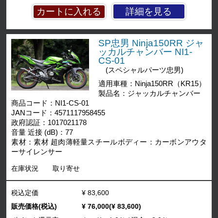
詳細を見る
SP忠男 Ninja150RR ジャ
ッカルチャンバー NI1-
CS-01
(スペシャルパーツ忠男)
適用車種：Ninja150RR（KR15）
製品名：ジャッカルチャンバー
商品コード：NI1-CS-01
JANコード：4571117958455
政府認証：1017021178
音量 近接 (dB)：77
素材：素材 超肉薄軽量スチールボディー：カーボンアウタ
ーサイレンサー
在庫状況
取り寄せ
税込定価
¥ 83,600
販売価格(税込)
¥ 76,000(¥ 83,600)