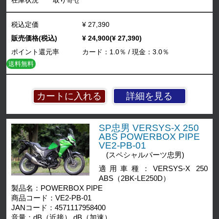
在庫状況
取り寄せ
税込定価
¥ 27,390
販売価格(税込)
¥ 24,900(¥ 27,390)
ポイント還元率
カード：1.0％ / 現金：3.0％
送料無料
詳細を見る
SP忠男 VERSYS-X 250
ABS POWERBOX PIPE
VE2-PB-01
(スペシャルパーツ忠男)
適用車種：VERSYS-X 250
ABS（2BK-LE250D）
製品名：POWERBOX PIPE
商品コード：VE2-PB-01
JANコード：4571117958400
音量：dB（近接） dB（加速）