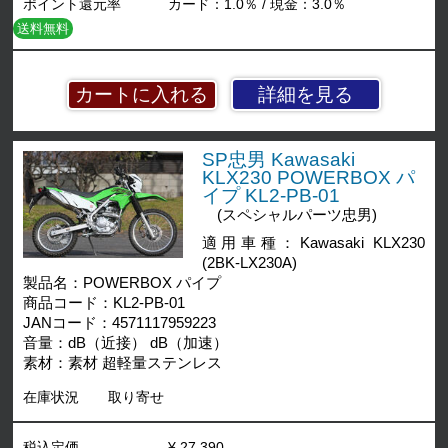
ポイント還元率
カード：1.0％ / 現金：3.0％
送料無料
詳細を見る
SP忠男 Kawasaki
KLX230 POWERBOX パ
イプ KL2-PB-01
(スペシャルパーツ忠男)
適用車種：Kawasaki KLX230
(2BK-LX230A)
製品名：POWERBOX パイプ
商品コード：KL2-PB-01
JANコード：4571117959223
音量：dB（近接） dB（加速）
素材：素材 超軽量ステンレス
在庫状況
取り寄せ
税込定価
¥ 27,390