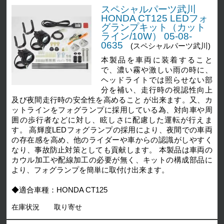
スペシャルパーツ武川
HONDA CT125 LEDフォ
グランプキット（カット
ライン/10W） 05-08-
0635
(スペシャルパーツ武川)
本製品を車両に装着すること
で、濃い霧や激しい雨の時に、
ヘッドライトでは照らせない部
分を補い、走行時の視認性向上
及び夜間走行時の安全性を高めること が出来ます。又、カ
ットラインをフォグランプに採用している為、対向車や周
囲の歩行者などに対し、眩しさに配慮した運転が行えま
す。 高輝度LEDフォグランプの採用により、夜間での車両
の存在感を高め、他のライダーや車からの認識がしやすく
なり、事故防止対策としても貢献します。 本製品は車両の
カウル加工や配線加工の必要が無く、キットの構成部品に
より、フォグランプを簡単に取付け出来ます。
◆適合車種：HONDA CT125
在庫状況
取り寄せ