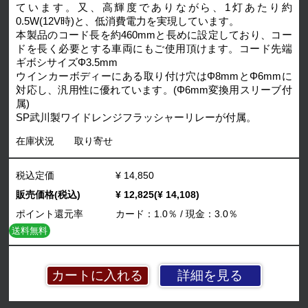
ています。又、高輝度でありながら、1灯あたり約
0.5W(12V時)と、低消費電力を実現しています。
本製品のコード長を約460mmと長めに設定しており、コー
ドを長く必要とする車両にもご使用頂けます。コード先端
ギボシサイズΦ3.5mm
ウインカーボディーにある取り付け穴はΦ8mmとΦ6mmに
対応し、汎用性に優れています。(Φ6mm変換用スリーブ付
属)
SP武川製ワイドレンジフラッシャーリレーが付属。
在庫状況
取り寄せ
税込定価
¥ 14,850
販売価格(税込)
¥ 12,825(¥ 14,108)
ポイント還元率
カード：1.0％ / 現金：3.0％
送料無料
詳細を見る