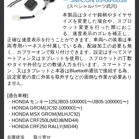
ー SM-CON 05-06-0038
(スペシャルパーツ武川)
本製品はタイヤ銘柄やタイヤサ
イズを変更した場合や、スプロ
ケット変更を行った際におこ
る、速度表示のズレを補正し、
正確な速度表示を行うことができます。車両への装着は車
両専用ハーネスが付属している為、配線加工の必要も無
く、カプラーオンで取り付けできます。設定はすべてスマ
ートフォン又はタブレットを使用し、スプロケットの丁数
やタイヤ外径などの数値入力を行います。スマートフォ
ン、又はタブレットと本器はBluetooth通信で接続する為、
設定変更の度に外装を取外すなどの面倒な作業が必要あり
ません。
[適合車種]
・HONDA モンキー125(JB03-1000001〜/JB05-1000001〜)
・HONDA GROM(JC92-1000001〜)
・HONDA MSX GROM(MLHJC92)
・HONDA CRF250L(MD38/MD44)
・HONDA CRF250 RALLY(MD44)
在庫状況
取り寄せ