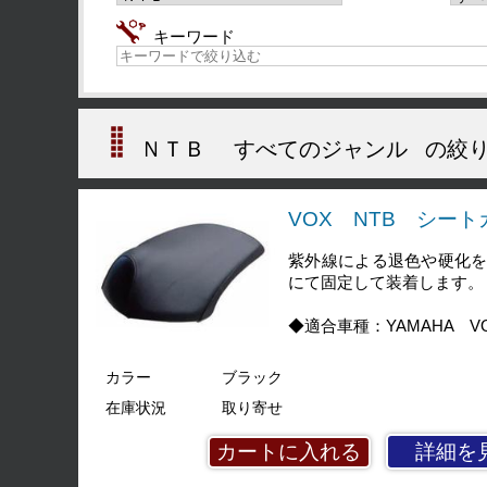
キーワード
ＮＴＢ
すべてのジャンル
の絞り
VOX NTB シート
紫外線による退色や硬化
にて固定して装着します。
◆適合車種：YAMAHA VO
カラー
ブラック
在庫状況
取り寄せ
詳細を