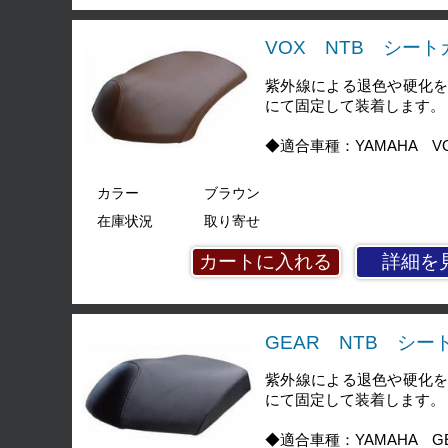
VOX NTB シート
紫外線による退色や硬化
にて固定して装着します。
◆適合車種：YAMAHA VO
カラー
ブラウン
在庫状況
取り寄せ
詳細を
GEAR NTB シー
紫外線による退色や硬化
にて固定して装着します。
◆適合車種：YAMAHA GE