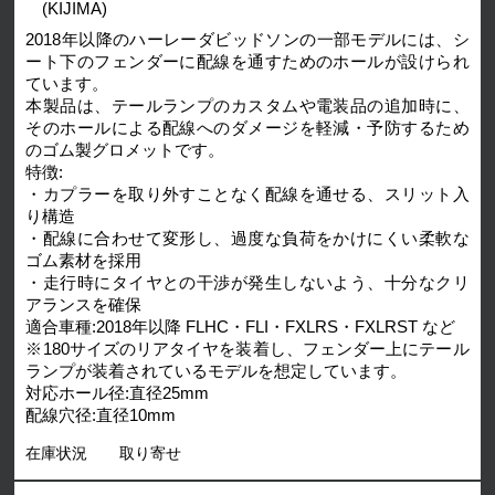
(KIJIMA)
2018年以降のハーレーダビッドソンの一部モデルには、シ
ート下のフェンダーに配線を通すためのホールが設けられ
ています。
本製品は、テールランプのカスタムや電装品の追加時に、
そのホールによる配線へのダメージを軽減・予防するため
のゴム製グロメットです。
特徴:
・カプラーを取り外すことなく配線を通せる、スリット入
り構造
・配線に合わせて変形し、過度な負荷をかけにくい柔軟な
ゴム素材を採用
・走行時にタイヤとの干渉が発生しないよう、十分なクリ
アランスを確保
適合車種:2018年以降 FLHC・FLI・FXLRS・FXLRST など
※180サイズのリアタイヤを装着し、フェンダー上にテール
ランプが装着されているモデルを想定しています。
対応ホール径:直径25mm
配線穴径:直径10mm
在庫状況
取り寄せ