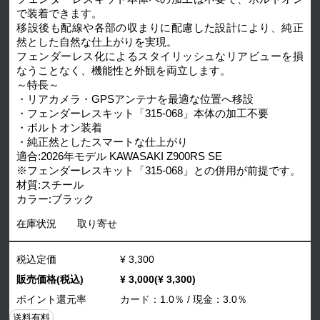
で装着できます。
移設後も配線や各部の収まりに配慮した設計により、純正
然とした自然な仕上がりを実現。
フェンダーレス化によるスタイリッシュなリアビューを損
なうことなく、機能性と外観を両立します。
～特長～
・リアカメラ・GPSアンテナを最適な位置へ移設
・フェンダーレスキット「315-068」本体の加工不要
・ボルトオン装着
・純正然としたスマートな仕上がり
適合:2026年モデル KAWASAKI Z900RS SE
※フェンダーレスキット「315-068」との併用が前提です。
材質:スチール
カラー:ブラック
在庫状況
取り寄せ
税込定価
¥ 3,300
販売価格(税込)
¥ 3,000(¥ 3,300)
ポイント還元率
カード：1.0％ / 現金：3.0％
送料有料