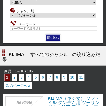
ジャンル別
キーワード
KIJIMA
すべてのジャンル
の絞り込み結
果
商品 1～10 / 186
1
2
3
4
5
6
7
8
9
10
11
次のページへ »
KIJIMA（キジマ） ソフテ
イル タンデム用 ツーリン