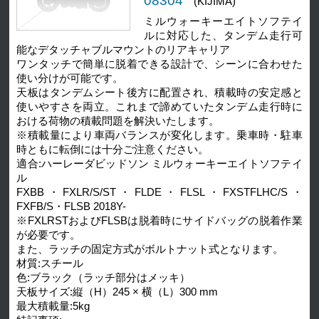
08304
(KIJIMA)
ミルウォーキーエイトソフテイ
ルに対応した、タンデム走行可
能なデタッチャブルマウントのリアキャリア
ワンタッチで簡単に脱着できる設計で、シーンに合わせた
使い分けが可能です。
天板はタンデムシート後方に配置され、積載時の安定感と
使いやすさを両立。これまで諦めていたタンデム走行時に
おける荷物の積載問題を解決いたします。
※積載量により車両バランスが変化します。乗車時・駐車
時ともに転倒には十分ご注意ください。
適合:ハーレーダビッドソン ミルウォーキーエイトソフテイ
ル
FXBB・FXLR/S/ST・FLDE・FLSL・FXSTFLHC/S・
FXFB/S・FLSB 2018Y-
※FXLRSTおよびFLSBは脱着時にサイドバッグの脱着作業
が必要です。
また、ラッチの固定方式がボルトナット式となります。
材質:スチール
色:ブラック（ラッチ部分はメッキ）
天板サイズ:縦（H）245 × 横（L）300 mm
最大積載量:5kg