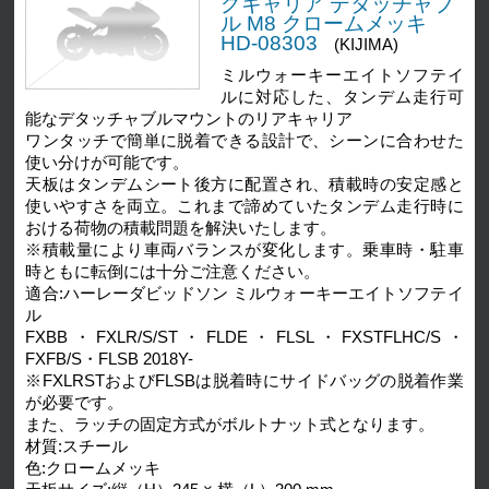
グキャリア デタッチャブ
ル M8 クロームメッキ
HD-08303
(KIJIMA)
ミルウォーキーエイトソフテイ
ルに対応した、タンデム走行可
能なデタッチャブルマウントのリアキャリア
ワンタッチで簡単に脱着できる設計で、シーンに合わせた
使い分けが可能です。
天板はタンデムシート後方に配置され、積載時の安定感と
使いやすさを両立。これまで諦めていたタンデム走行時に
おける荷物の積載問題を解決いたします。
※積載量により車両バランスが変化します。乗車時・駐車
時ともに転倒には十分ご注意ください。
適合:ハーレーダビッドソン ミルウォーキーエイトソフテイ
ル
FXBB・FXLR/S/ST・FLDE・FLSL・FXSTFLHC/S・
FXFB/S・FLSB 2018Y-
※FXLRSTおよびFLSBは脱着時にサイドバッグの脱着作業
が必要です。
また、ラッチの固定方式がボルトナット式となります。
材質:スチール
色:クロームメッキ