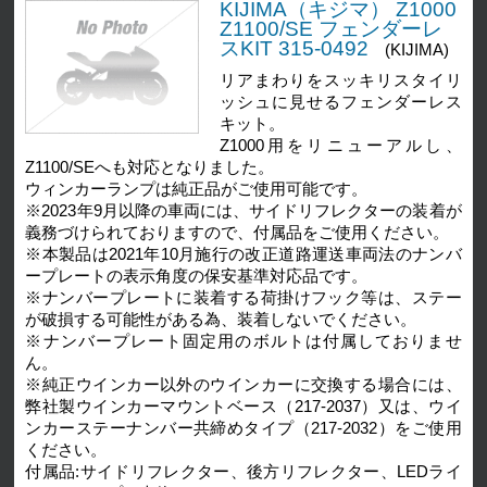
KIJIMA（キジマ） Z1000
Z1100/SE フェンダーレ
スKIT 315-0492
(KIJIMA)
リアまわりをスッキリスタイリ
ッシュに見せるフェンダーレス
キット。
Z1000用をリニューアルし、
Z1100/SEへも対応となりました。
ウィンカーランプは純正品がご使用可能です。
※2023年9月以降の車両には、サイドリフレクターの装着が
義務づけられておりますので、付属品をご使用ください。
※本製品は2021年10月施行の改正道路運送車両法のナンバ
ープレートの表示角度の保安基準対応品です。
※ナンバープレートに装着する荷掛けフック等は、ステー
が破損する可能性がある為、装着しないでください。
※ナンバープレート固定用のボルトは付属しておりませ
ん。
※純正ウインカー以外のウインカーに交換する場合には、
弊社製ウインカーマウントベース（217-2037）又は、ウイ
ンカーステーナンバー共締めタイプ（217-2032）をご使用
ください。
付属品:サイドリフレクター、後方リフレクター、LEDライ