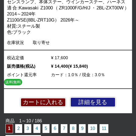
センスランプ、本体ステー、ウインカーステー、ハーネス
適合:Kawasaki Z1000（ZR1000F/G/H/J・2BL-ZXT00W）
2014～2024年
Z1100/SE(8BL-ZRT10G） 2026年～
材質:スチール製
色:ブラック
在庫状況
取り寄せ
税込定価
¥ 17,600
販売価格(税込)
¥ 14,400(¥ 15,840)
ポイント還元率
カード：1.0％ / 現金：3.0％
送料無料
詳細を見る
商品 1～10 / 186
1
2
3
4
5
6
7
8
9
10
11