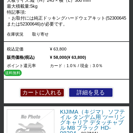
天板サイズ:縦（H）245 × 横（L）300 mm
最大積載量:5kg
特記事項:
・お取付には純正ドッキングハードウェアキット(52300645
または52300646)が必要です。
在庫状況
取り寄せ
税込定価
¥ 63,800
販売価格(税込)
¥ 58,000(¥ 63,800)
ポイント還元率
カード：1.0％ / 現金：3.0％
送料無料
詳細を見る
KIJIMA（キジマ） ソフテ
イル タンデム用 ツーリン
グキャリア デタッチャブ
ル M8 ブラック HD-