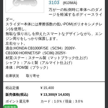
3103
(KIJIMA)
万が一の転倒時に車体へのダメ
ージを軽減するボディースライ
ダー。
スライダー本体には摩擦係数の低いPOM(ポリオキシメチレ
ン)を使用し、
無駄な張り出しを抑えたスマートなデザインながら、エン
ジン周りをしっかり保護します。
左右セット。
適合:HONDA CB1000F/SE（SC94）2026Y-
CB1000 HORNET/SP（SC86) 2025Y-
材質:ステー：スチール製（マットブラック仕上げ）
シャフト：アルミ製（アルマイト仕上げ）
本体：POM製（ブラック）
在庫状況
取り寄せ
税込定価
¥ 15,400
販売価格(税込)
¥ 13,300(¥ 14,630)
ポイント還元率
カード：1.0％ / 現金：3.0％
送料無料