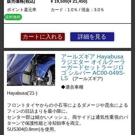
販売価格(税込)
¥ 19,500(¥ 21,450)
ポイント還元率
カード：1.0％ / 現金：3.0％
送料無料
詳細を見る
アールズギア Hayabusa
ラジエター オイルクーラ
ーガードセットラージロ
ゴ シルバー AC00-049S-
LS
(アールズギア)
◆適合車種
Hayabusa('21-)
フロントタイヤからの小石等によるダメージや昆虫による
フィンの目詰まりを最小限に。
センター部は細かいメッシュ、両サイドは通気性重視のパ
ターンで保護性能と冷却効率を両立。
SUS304(0.8mm)を使用。