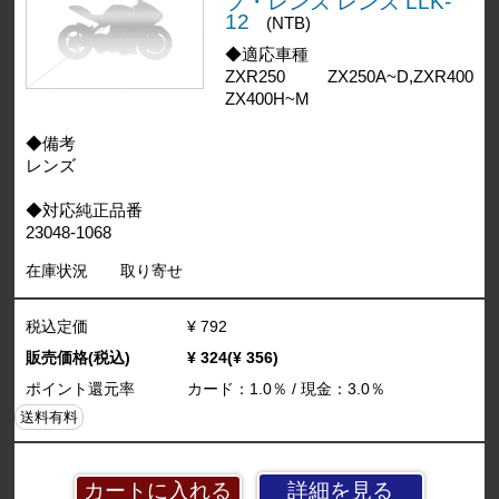
プ・レンズ レンズ LLK-
12
(NTB)
◆適応車種
ZXR250 ZX250A~D,ZXR400
ZX400H~M
◆備考
レンズ
◆対応純正品番
23048-1068
在庫状況
取り寄せ
税込定価
¥ 792
販売価格(税込)
¥ 324(¥ 356)
ポイント還元率
カード：1.0％ / 現金：3.0％
送料有料
詳細を見る