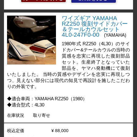
ワイズギア YAMAHA
RZ250 復刻サイドカバー
＆テールカウルセット
4L0-247F0-00
(YAMAHA)
1980年式 RZ250（4L30）のサイ
ドカバー&テールカウルの当時の
質感を忠実に再現した復刻部品
セット。生産終了となっていた
部品を、ヤマハ発動機にて復刻
いたしました。 当時の質感やデザインを忠実に再現しつ
つ、見えない部分には現代の知見で再設計を施したこだわ
りの外装です。
◆適合車両：YAMAHA RZ250（1980）
◆適合型式：4L30
在庫状況
取り寄せ
税込定価
¥ 88,000