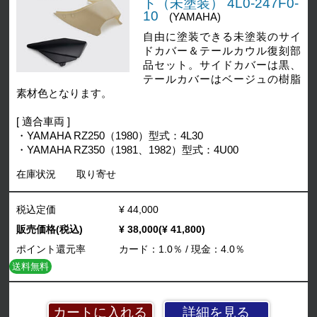
ト（未塗装） 4L0-247F0-
10
(YAMAHA)
自由に塗装できる未塗装のサイ
ドカバー＆テールカウル復刻部
品セット。サイドカバーは黒、
テールカバーはベージュの樹脂
素材色となります。
[ 適合車両 ]
・YAMAHA RZ250（1980）型式：4L30
・YAMAHA RZ350（1981、1982）型式：4U00
在庫状況
取り寄せ
税込定価
¥ 44,000
販売価格(税込)
¥ 38,000(¥ 41,800)
ポイント還元率
カード：1.0％ / 現金：4.0％
送料無料
詳細を見る