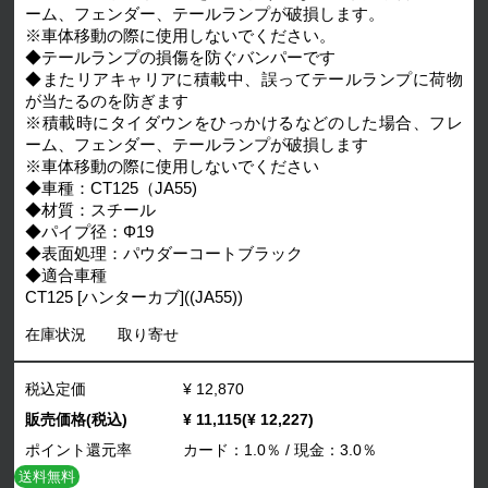
ーム、フェンダー、テールランプが破損します。
※車体移動の際に使用しないでください。
◆テールランプの損傷を防ぐバンパーです
◆またリアキャリアに積載中、誤ってテールランプに荷物
が当たるのを防ぎます
※積載時にタイダウンをひっかけるなどのした場合、フレ
ーム、フェンダー、テールランプが破損します
※車体移動の際に使用しないでください
◆車種：CT125（JA55)
◆材質：スチール
◆パイプ径：Φ19
◆表面処理：パウダーコートブラック
◆適合車種
CT125 [ハンターカブ]((JA55))
在庫状況
取り寄せ
税込定価
¥ 12,870
販売価格(税込)
¥ 11,115(¥ 12,227)
ポイント還元率
カード：1.0％ / 現金：3.0％
送料無料