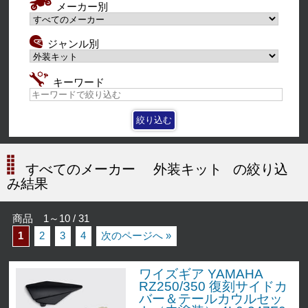
メーカー別
ジャンル別
キーワード
すべてのメーカー
外装キット
の絞り込
み結果
商品 1～10 / 31
1
2
3
4
次のページへ »
ワイズギア YAMAHA
RZ250/350 復刻サイドカ
バー＆テールカウルセッ