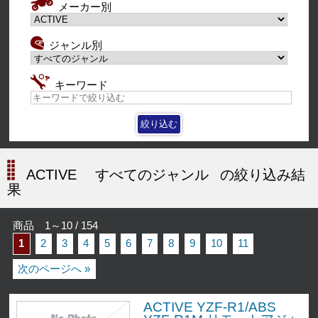
メーカー別
ジャンル別
キーワード
ACTIVE
すべてのジャンル
の絞り込み結
果
商品 1～10 / 154
1
2
3
4
5
6
7
8
9
10
11
次のページへ »
ACTIVE YZF-R1/ABS