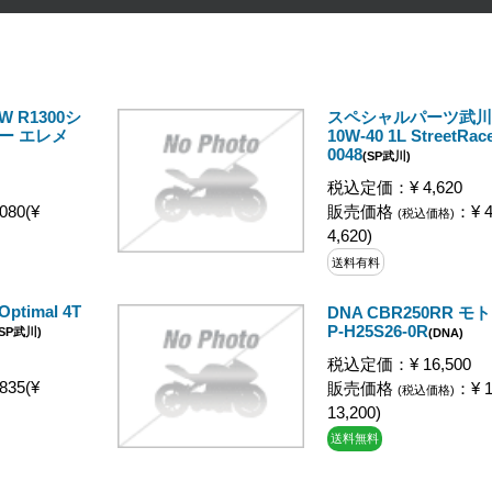
W R1300シ
スペシャルパーツ武川 4T
ー エレメ
10W-40 1L StreetRace
0048
(SP武川)
税込定価：¥ 4,620
080(¥
販売価格
：¥ 4
(税込価格)
4,620)
送料有料
imal 4T
DNA CBR250RR 
P-H25S26-0R
(SP武川)
(DNA)
税込定価：¥ 16,500
835(¥
販売価格
：¥ 1
(税込価格)
13,200)
送料無料