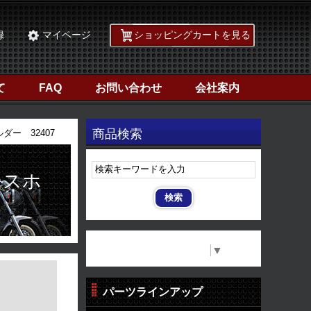
録
マイページ
ショッピングカートを見る
て
FAQ
お問い合わせ
会社案内
商品検索
ダー 32407
ンスホ
Select Language
▼
パーツラインアップ