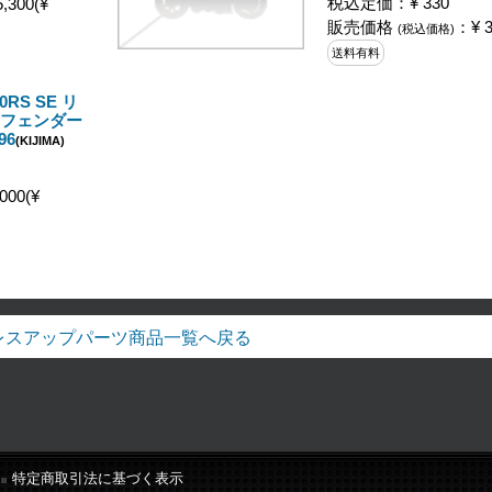
税込定価：¥ 330
,300(¥
販売価格
：¥ 3
(税込価格)
送料有料
0RS SE リ
 フェンダー
96
(KIJIMA)
000(¥
レスアップパーツ商品一覧へ戻る
特定商取引法に基づく表示