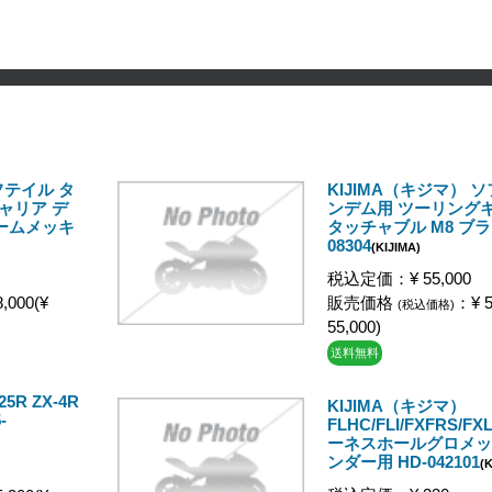
フテイル タ
KIJIMA（キジマ） 
ャリア デ
ンデム用 ツーリングキ
ロームメッキ
タッチャブル M8 ブラ
08304
(KIJIMA)
税込定価：¥ 55,000
,000(¥
販売価格
：¥ 5
(税込価格)
55,000)
送料無料
5R ZX-4R
KIJIMA（キジマ）
-
FLHC/FLI/FXFRS/FX
ーネスホールグロメッ
ンダー用 HD-042101
(K