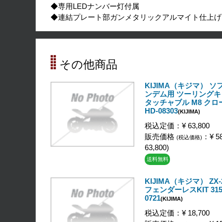
◆専用LEDナンバー灯付属
◆連結プレート部ガンメタリックアルマイト仕上げ
その他商品
KIJIMA（キジマ） ソ
ンデム用 ツーリングキ
タッチャブル M8 ク
HD-08303
(KIJIMA)
税込定価：¥ 63,800
販売価格
：¥ 58
(税込価格)
63,800)
送料無料
KIJIMA（キジマ） ZX-2
フェンダーレスKIT 315
0721
(KIJIMA)
税込定価：¥ 18,700