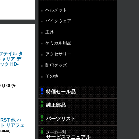
ヘルメット
バイクウェア
工具
ケミカル用品
ソフテイル タ
アクセサリー
ャリア デ
ック HD-
防犯グッズ
その他
0,000(¥
特価セール品
純正部品
パーツリスト
LRST 他 ハ
ト リアフェ
IJIMA)
メーカー別
サービスマニュアル