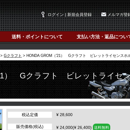
ログイン | 新規会員登録
メルマガ登
送料・ポイントについて
支払い方法・返品につい
Gクラフト
HONDA GROM（'21） Gクラフト ビレットライセンスホル
（'21） Gクラフト ビレットライセ
税込定価
¥ 28,600
販売価格(税込)
¥ 24,000(¥ 26,400)
送料無料