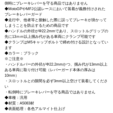
倒時にブレーキレバーを守る商品ではありません
◆MotoGPやMFJ公認レースにおいて装着が義務付けされた
ブレーキレバーガード
◆走行中、他者等と接触した際に誤ってブレーキが掛かって
しまうことを防止するための商品です
◆ハンドルの外径がΦ22.2mmであり、スロットルグリップの
先に13ｍｍ以上掴み代がある車両にクランプ可能です
◆クランプはM5キャップボルトで締め付ける設計となってい
ます
◆カラー：ブラック
※ご注意※
・ハンドルバーの外径がΦ22.2mmかつ、掴み代が13mm以上
ある車両に取り付け可能（レバーガード本体の厚みは
10mm）
・スロットルとの隙間を必ず3mm以上空けて装着してくださ
い
・転倒時にブレーキレバーを守る商品ではありません
◆車種：汎用
◆材質：A5083材
◆表面処理：各色アルマイト仕上げ