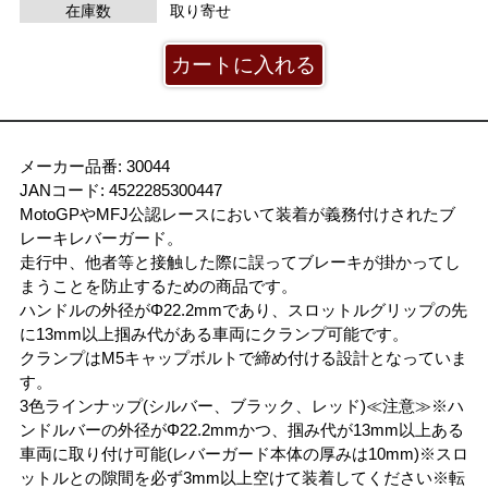
在庫数
取り寄せ
メーカー品番: 30044
JANコード: 4522285300447
MotoGPやMFJ公認レースにおいて装着が義務付けされたブ
レーキレバーガード。
走行中、他者等と接触した際に誤ってブレーキが掛かってし
まうことを防止するための商品です。
ハンドルの外径がΦ22.2mmであり、スロットルグリップの先
に13mm以上掴み代がある車両にクランプ可能です。
クランプはM5キャップボルトで締め付ける設計となっていま
す。
3色ラインナップ(シルバー、ブラック、レッド)≪注意≫※ハ
ンドルバーの外径がΦ22.2mmかつ、掴み代が13mm以上ある
車両に取り付け可能(レバーガード本体の厚みは10mm)※スロ
ットルとの隙間を必ず3mm以上空けて装着してください※転