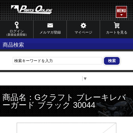
ログイン
メルマガ登録
マイページ
カートを見る
（新規会員登録）
商品検索
Select Language
▼
商品名：Gクラフト ブレーキレバ
ーガード ブラック 30044