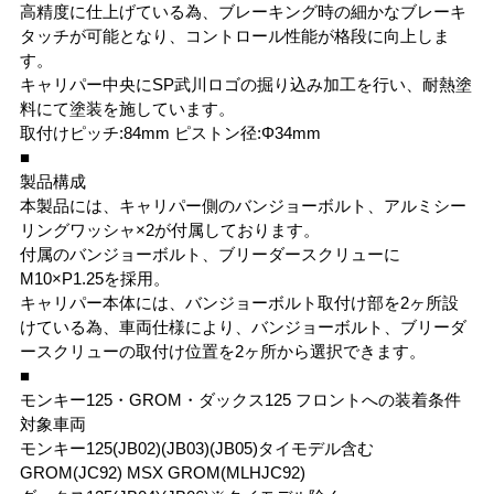
高精度に仕上げている為、ブレーキング時の細かなブレーキ
タッチが可能となり、コントロール性能が格段に向上しま
す。
キャリパー中央にSP武川ロゴの掘り込み加工を行い、耐熱塗
料にて塗装を施しています。
取付けピッチ:84mm ピストン径:Φ34mm
■
製品構成
本製品には、キャリパー側のバンジョーボルト、アルミシー
リングワッシャ×2が付属しております。
付属のバンジョーボルト、ブリーダースクリューに
M10×P1.25を採用。
キャリパー本体には、バンジョーボルト取付け部を2ヶ所設
けている為、車両仕様により、バンジョーボルト、ブリーダ
ースクリューの取付け位置を2ヶ所から選択できます。
■
モンキー125・GROM・ダックス125 フロントへの装着条件
対象車両
モンキー125(JB02)(JB03)(JB05)タイモデル含む
GROM(JC92) MSX GROM(MLHJC92)