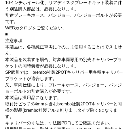
10インチホイール化、リアディスクブレーキキット装着に伴
う別途購入部品は、必要になります。
別途ブレーキホース、バンジョー、バンジョーボルトが必要
です。
WEBカタログをご覧ください。
■
注意事項
本製品は、各種純正車両にそのまま使用することはできませ
ん。
本製品を装着する場合、対象車両専用の別売キャリパーブラ
ケットの同時装着が必要になります。
SP武川では、brembo社製2POTキャリパー用各種キャリパー
ブラケットが適合します。
又、車両仕様により、ブレーキホース、バンジョー、バンジ
ョーボルトの別途購入が必要です。
本製品は汎用品になります。
取付けピッチ:84mmを含むbrembo社製2POTキャリパーと同
様の製品(brembo社製アルミ削り出しタイプ除く)になりま
す。
キャリパーの寸法は、寸法図PDFにてご確認ください。