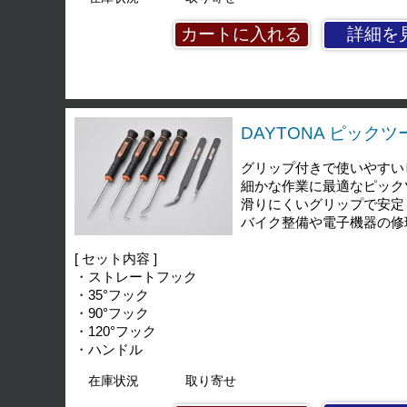
詳細を
DAYTONA ピックツ
グリップ付きで使いやすい
細かな作業に最適なピック
滑りにくいグリップで安定
バイク整備や電子機器の修
[ セット内容 ]
・ストレートフック
・35°フック
・90°フック
・120°フック
・ハンドル
在庫状況
取り寄せ