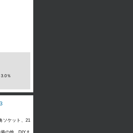
3.0％
3
角ソケット、21
備の他、DIYま