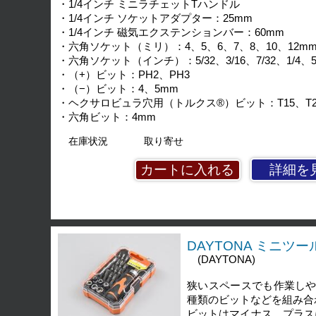
・1/4インチ ミニラチェットTハンドル
・1/4インチ ソケットアダプター：25mm
・1/4インチ 磁気エクステンションバー：60mm
・六角ソケット（ミリ）：4、5、6、7、8、10、12m
・六角ソケット（インチ）：5/32、3/16、7/32、1/4、5/
・（+）ビット：PH2、PH3
・（−）ビット：4、5mm
・ヘクサロビュラ穴用（トルクス®）ビット：T15、T20、
・六角ビット：4mm
在庫状況
取り寄せ
詳細を
DAYTONA ミニツ
(DAYTONA)
狭いスペースでも作業しや
種類のビットなどを組み合
ビットはマイナス、プラス