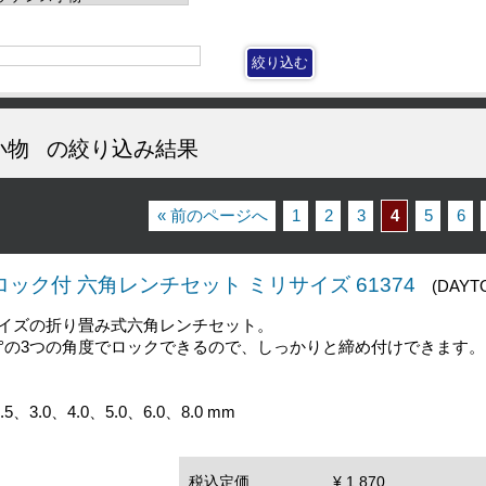
小物
の絞り込み結果
« 前のページへ
1
2
3
4
5
6
ルロック付 六角レンチセット ミリサイズ 61374
(DAYT
イズの折り畳み式六角レンチセット。
、180°の3つの角度でロックできるので、しっかりと締め付けできます。
、3.0、4.0、5.0、6.0、8.0 mm
税込定価
¥ 1,870