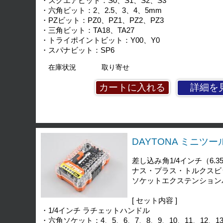
・スクエアビット：S0、S1、S2、S3
・六角ビット：2、2.5、3、4、5mm
・PZビット：PZ0、PZ1、PZ2、PZ3
・三角ビット：TA18、TA27
・トライポイントビット：Y00、Y0
・スパナビット：SP6
在庫状況
取り寄せ
詳細を
DAYTONA ミニツ
差し込み角1/4インチ（6
ナス・プラス・トルクスビ
ソケットエクステンション
[ セット内容 ]
・1/4インチ ラチェットハンドル
・六角ソケット：4、5、6、7、8、9、10、11、12、13