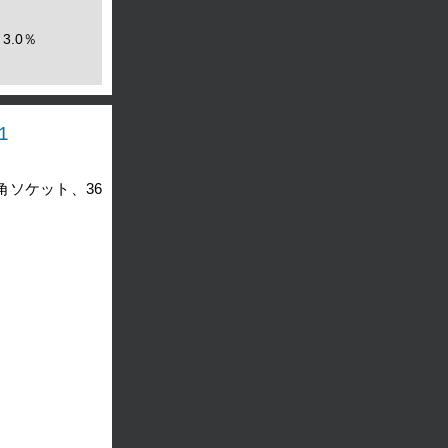
3.0％
1
角ソケット、36