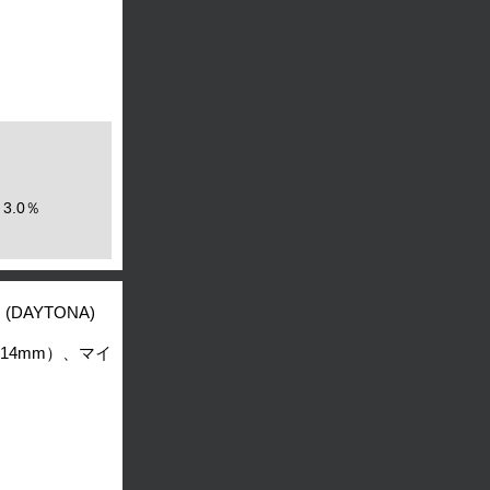
3.0％
(DAYTONA)
14mm）、マイ