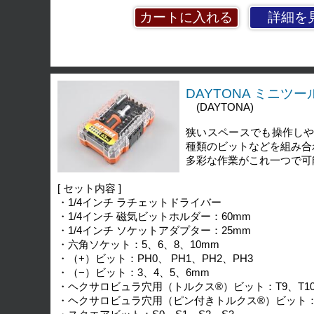
詳細を
DAYTONA ミニツ
(DAYTONA)
狭いスペースでも操作しや
種類のビットなどを組み合
多彩な作業がこれ一つで可
[ セット内容 ]
・1/4インチ ラチェットドライバー
・1/4インチ 磁気ビットホルダー：60mm
・1/4インチ ソケットアダプター：25mm
・六角ソケット：5、6、8、10mm
・（+）ビット：PH0、 PH1、PH2、PH3
・（−）ビット：3、4、5、6mm
・ヘクサロビュラ穴用（トルクス®）ビット：T9、T10、T
・ヘクサロビュラ穴用（ピン付きトルクス®）ビット：TT20