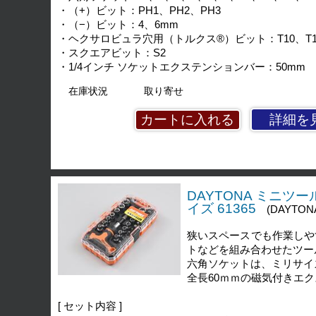
・（+）ビット：PH1、PH2、PH3
・（−）ビット：4、6mm
・ヘクサロビュラ穴用（トルクス®）ビット：T10、T15、T
・スクエアビット：S2
・1/4インチ ソケットエクステンションバー：50mm
在庫状況
取り寄せ
詳細を
DAYTONA ミニツ
イズ 61365
(DAYTON
狭いスペースでも作業しや
トなどを組み合わせたツー
六角ソケットは、ミリサイ
全長60ｍｍの磁気付きエ
[ セット内容 ]