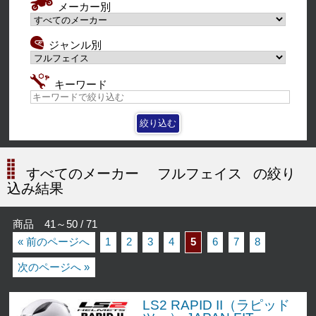
メーカー別
ジャンル別
キーワード
すべてのメーカー
フルフェイス
の絞り
込み結果
商品 41～50 / 71
« 前のページへ
1
2
3
4
5
6
7
8
次のページへ »
LS2 RAPID II（ラピッド