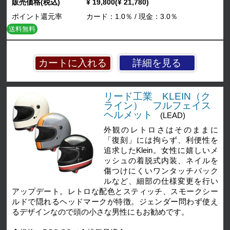
販売価格(税込)
¥ 19,800(¥ 21,780)
ポイント還元率
カード：1.0％ / 現金：3.0％
送料無料
詳細を見る
リード工業 KLEIN（ク
ライン） フルフェイス
ヘルメット
(LEAD)
外観のレトロさはそのままに
「復刻」には拘らず、利便性を
追求したKlein。女性に嬉しいメ
ッシュの着脱式内装、ネイルを
傷つけにくいワンタッチバック
ルなど、細部の仕様変更を行い
アップデート。レトロな配色とスティッチ、スモークシー
ルドで隠れるヘッドマークが特徴。ジェンダー問わず使え
るデザインなので頭の小さな男性にもお勧めです。