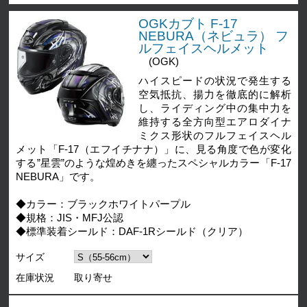
OGKカブト F-17
NEBURA（ネビュラ） フ
ルフェイスヘルメット
(OGK)
ハイスピードの状況で発生する
空気抵抗、揚力を徹底的に解析
し、ライディング中の集中力を
維持する全方向型エアロダイナ
ミクス形状のフルフェイスヘル
メット「F-17（エフイチナナ）」に、見る角度で色が変化
する”星雲”のような煌めきを纏ったスペシャルカラー「F-17
NEBURA」です。
◆カラー：ブラックホワイトパープル
◆規格：JIS・MFJ公認
◆標準装着シールド：DAF-1Rシールド（クリア）
サイズ
在庫状況
取り寄せ