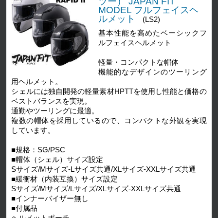
ツー） JAPAN FIT
MODEL フルフェイスヘ
ルメット
(LS2)
基本性能を高めたベーシックフ
ルフェイスヘルメット
軽量・コンパクトな帽体
機能的なデザインのツーリング
用ヘルメット。
シェルには独自開発の軽量素材HPTTを使用し性能と価格の
ベストバランスを実現。
通勤やツーリングに最適。
複数の帽体を採用しているので、コンパクトな外観を実現
しています。
■規格：SG/PSC
■帽体（シェル）サイズ設定
Sサイズ/Mサイズ-Lサイズ共通/XLサイズ-XXLサイズ共通
■緩衝材（内装互換）サイズ設定
Sサイズ/Mサイズ/Lサイズ/XLサイズ-XXLサイズ共通
■インナーバイザー無し
■付属品