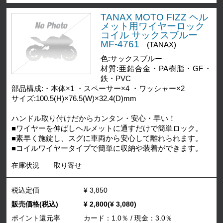
TANAX MOTO FIZZ ヘル
メット用ワイヤーロック
コイル サックスブルー
MF-4761
(TANAX)
色:サックスブルー
材質:亜鉛合金・PA樹脂・GF・
鉄・PVC
部品構成:・本体×1 ・スペーサー×4 ・ワッシャー×2
サイズ:100.5(H)×76.5(W)×32.4(D)mm
ハンドル取り付けだからカンタン・安心・早い！
■ワイヤーを伸ばしヘルメットに通すだけで簡単ロック。
■素早く施錠し、スグに車両から安心して離れられます。
■コイルワイヤータイプで簡単に収納や装着ができます。
在庫状況
取り寄せ
税込定価
¥ 3,850
販売価格(税込)
¥ 2,800(¥ 3,080)
ポイント還元率
カード：1.0％ / 現金：3.0％