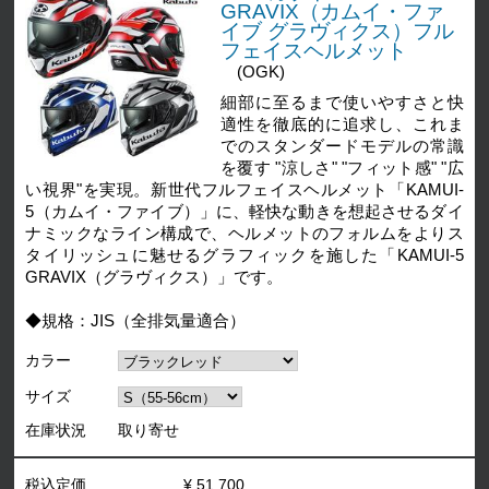
GRAVIX（カムイ・ファ
イブ グラヴィクス）フル
フェイスヘルメット
(OGK)
細部に至るまで使いやすさと快
適性を徹底的に追求し、これま
でのスタンダードモデルの常識
を覆す "涼しさ" "フィット感" "広
い視界"を実現。新世代フルフェイスヘルメット「KAMUI-
5（カムイ・ファイブ）」に、軽快な動きを想起させるダイ
ナミックなライン構成で、ヘルメットのフォルムをよりス
タイリッシュに魅せるグラフィックを施した「KAMUI-5
GRAVIX（グラヴィクス）」です。
◆規格：JIS（全排気量適合）
カラー
サイズ
在庫状況
取り寄せ
税込定価
¥ 51,700