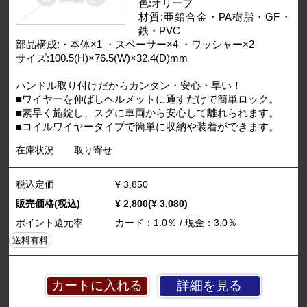
色:オリーブ
材質:亜鉛合金・PA樹脂・GF・
鉄・PVC
部品構成:・本体×1 ・スペーサー×4 ・ワッシャー×2
サイズ:100.5(H)×76.5(W)×32.4(D)mm
ハンドル取り付けだからカンタン・安心・早い！
■ワイヤーを伸ばしヘルメットに通すだけで簡単ロック。
■素早く施錠し、スグに車両から安心して離れられます。
■コイルワイヤータイプで簡単に収納や装着ができます。
在庫状況
取り寄せ
税込定価
¥ 3,850
販売価格(税込)
¥ 2,800(¥ 3,080)
ポイント還元率
カード：1.0％ / 現金：3.0％
送料有料
詳細を見る