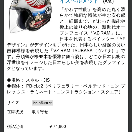
イスヘルメット
(Arai)
「かわす性能」を高めた丸く滑
らかで強靭な帽体が生む安心感
と、細部までこだわった機能や
極上の被り心地の、新世代オー
プンフェイス「VZ-RAM」に、
日本を代表するペインター「YF
デザイン」がデザインを手がけた、日本らしい縁起の良い
吉祥模様を表現した「VZ-RAM TSUBASA（ツバサ）」で
す。丹頂鶴が桜並木を優雅に舞う姿は、どこか日本伝統の
浮世絵をイメージした日本らしい美を表現したグラフィッ
クとなっています。
◆規格： スネル・JIS
◆帽体： PB-cLc2（ペリフェラリー・ベルテッド・コン プ
レッ クス・ラミネート・コンストラクション・スクエア）
サイズ
在庫状況
取り寄せ
税込定価
¥ 74,800