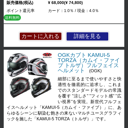
販売価格(税込)
¥ 68,000(¥ 74,800)
ポイント還元率
カード：1.0％ / 現金：4.0％
送料無料
詳細を見る
OGKカブト KAMUI-5
TORZA（カムイ・ファイ
ブ トルザ）フルフェイス
ヘルメット
(OGK)
細部に至るまで使いやすさと快
適性を徹底的に追求し、これま
でのスタンダードモデルの常識
を覆す "涼しさ" "フィット感" "広
い視界"を実現。新世代フルフェ
イスヘルメット「KAMUI-5（カムイ・ファイブ）」に、あ
らゆるシーンに馴染む飽きの来ないマルチユースグラフィ
ックを施した「KAMUI-5 TORZA（トルザ）」です。