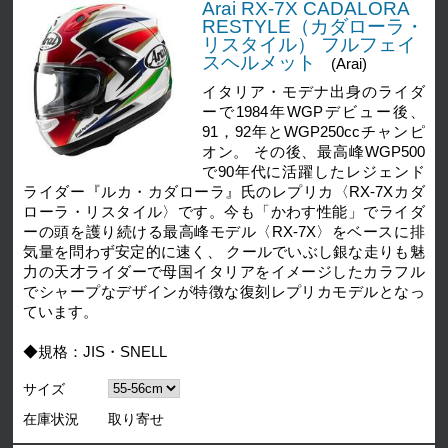
Arai RX-7X CADALORA
RESTYLE（カダローラ・
リスタイル） フルフェイ
スヘルメット
(Arai)
イタリア・モデナ出身のライダ
ーで1984年WGPデビュー後、
91，92年とWGP250ccチャンピ
オン。 その後、最高峰WGP500
で90年代に活躍したレジェンド
ライダー『ルカ・カダローラ』氏のレプリカ〈RX-7Xカダ
ローラ・リスタイル〉です。今も「かわす性能」でライダ
ーの頭を護り続ける最高峰モデル〈RX-7X〉をベースに排
気量を問わず安定的に速く、 クールでいぶし銀な走りも魅
力の天才ライダーで母国イタリアをイメージしたカラフル
でシャープなデザインが特徴な復刻レプリカモデルとなっ
ています。
◆規格：JIS・SNELL
サイズ
在庫状況
取り寄せ