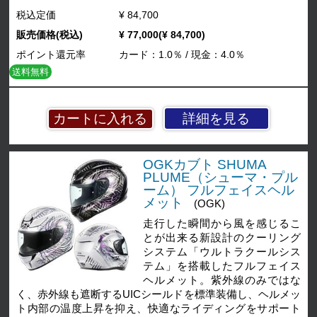
税込定価
¥ 84,700
販売価格(税込)
¥ 77,000(¥ 84,700)
ポイント還元率
カード：1.0％ / 現金：4.0％
送料無料
詳細を見る
OGKカブト SHUMA
PLUME（シューマ・プル
ーム） フルフェイスヘル
メット
(OGK)
走行した瞬間から風を感じるこ
とが出来る新設計のクーリング
システム「ウルトラクールシス
テム」を搭載したフルフェイス
ヘルメット。紫外線のみではな
く、赤外線も遮断するUICシールドを標準装備し、ヘルメッ
ト内部の温度上昇を抑え、快適なライディングをサポート