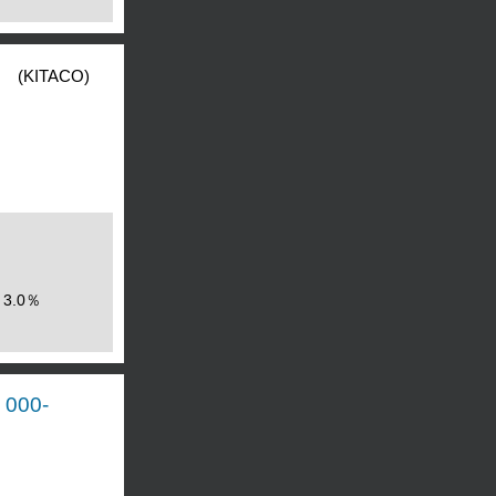
0
(KITACO)
3.0％
000-