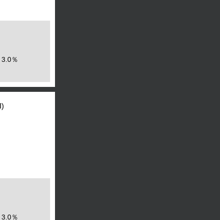
3.0％
)
3.0％