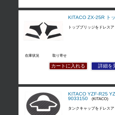
KITACO ZX-25R
トップブリッジをドレスア
在庫状況
取り寄せ
詳細を
KITACO YZF-R25
9033150
(KITACO)
タンクキャップをドレスア