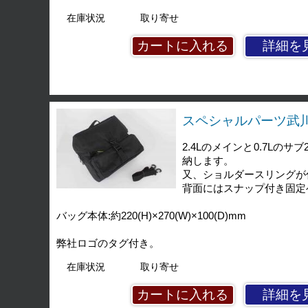
在庫状況
取り寄せ
詳細を
スペシャルパーツ武川 2
2.4Lのメインと0.7L
納します。
又、ショルダースリングが
背面にはスナップ付き固定
バッグ本体:約220(H)×270(W)×100(D)mm
弊社ロゴのタグ付き。
在庫状況
取り寄せ
詳細を