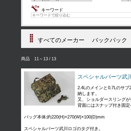
キーワード
すべてのメーカー
バックパック
商品 11～13 / 13
スペシャルパーツ武川 2
2.4Lのメインと0.7L
納します。
又、ショルダースリングが
背面にはスナップ付き固定
バッグ本体:約220(H)×270(W)×100(D)mm
スペシャルパーツ武川ロゴのタグ付き。