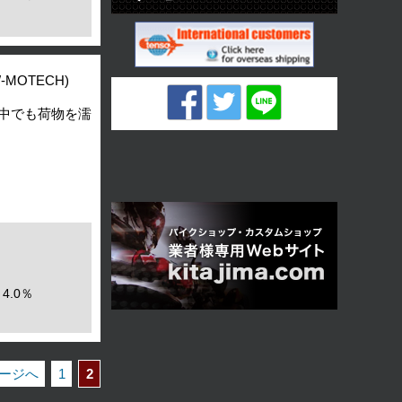
W-MOTECH)
の中でも荷物を濡
4.0％
ページへ
1
2