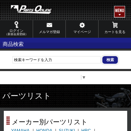
ログイン
メルマガ登録
マイページ
カートを見る
（新規会員登録）
商品検索
Select Language
▼
パーツリスト
メーカー別パーツリスト
YAMAHA
HONDA
SUZUKI
HRC