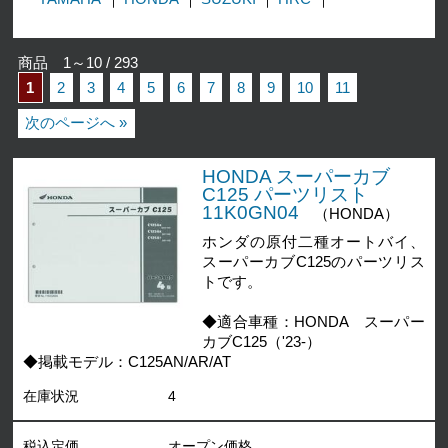
商品 1～10 / 293
1
2
3
4
5
6
7
8
9
10
11
次のページへ »
HONDA スーパーカブ
C125 パーツリスト
11K0GN04
（HONDA）
ホンダの原付二種オートバイ、
スーパーカブC125のパーツリス
トです。
◆適合車種：HONDA スーパー
カブC125（'23-）
◆掲載モデル：C125AN/AR/AT
在庫状況
4
税込定価
オープン価格