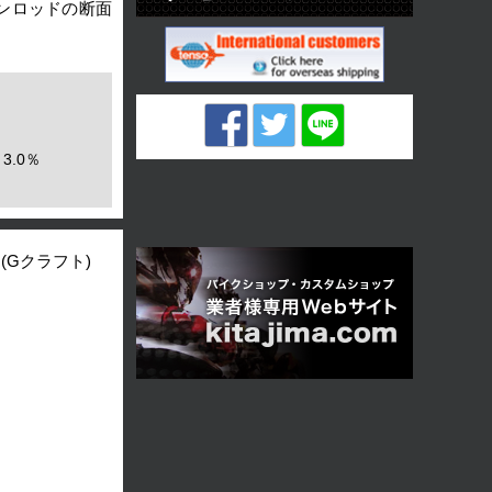
ンロッドの断面
3.0％
(Gクラフト)