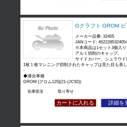
Gクラフト GROM ビ
メーカー品番: 32405
JANコード: 452228532405
※本商品は1セット3個入
アルミ切削のキャップ。
サイドカバー、シュラウド
1枚１枚マシニング切削されたキャップは見た目も美
-
◆適合車種
GROM [グロム125](21-(JC92))
在庫状況
取り寄せ
詳細を