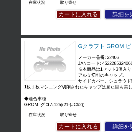
在庫状況
取り寄せ
詳細を
Gクラフト GROM ビ
メーカー品番: 32406
JANコード: 452228532406
※本商品は1セット3個入
アルミ切削のキャップ。
サイドカバー、シュラウド
1枚１枚マシニング切削されたキャップは見た目も美
-
◆適合車種
GROM [グロム125](21-(JC92))
在庫状況
取り寄せ
詳細を