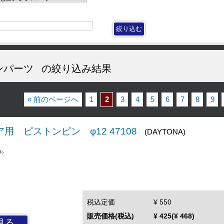
ンパーツ
の絞り込み結果
« 前のページへ
1
2
3
4
5
6
7
8
9
ア用 ピストンピン φ12 47108
(DAYTONA)
品。
税込定価
¥ 550
販売価格(税込)
¥ 425(¥ 468)
見る