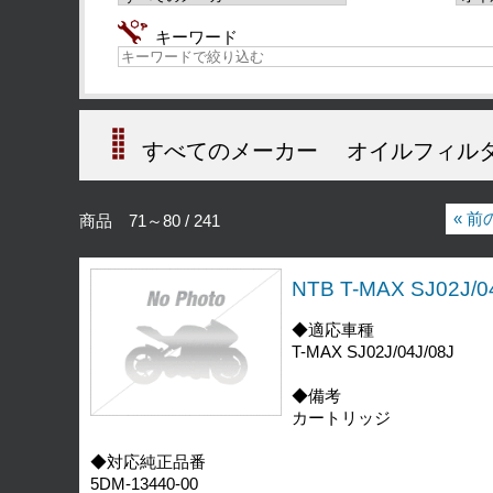
キーワード
すべてのメーカー
オイルフィル
« 
商品 71～80 / 241
NTB T-MAX SJ02
◆適応車種
T-MAX SJ02J/04J/08J
◆備考
カートリッジ
◆対応純正品番
5DM-13440-00