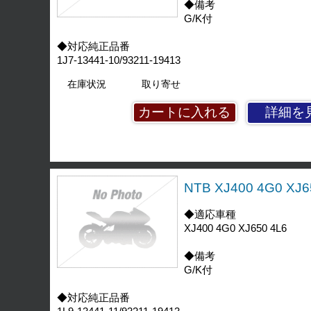
◆備考
G/K付
◆対応純正品番
1J7-13441-10/93211-19413
在庫状況
取り寄せ
詳細を
NTB XJ400 4G0 X
◆適応車種
XJ400 4G0 XJ650 4L6
◆備考
G/K付
◆対応純正品番