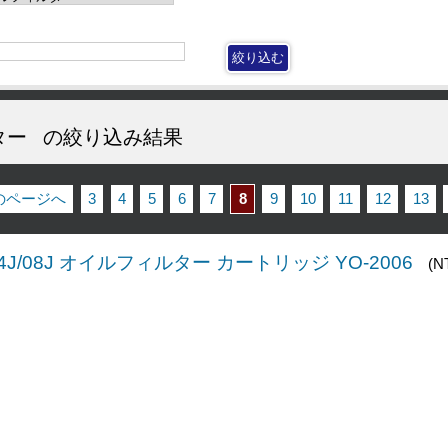
ター
の絞り込み結果
前のページへ
3
4
5
6
7
8
9
10
11
12
13
J/04J/08J オイルフィルター カートリッジ YO-2006
(N