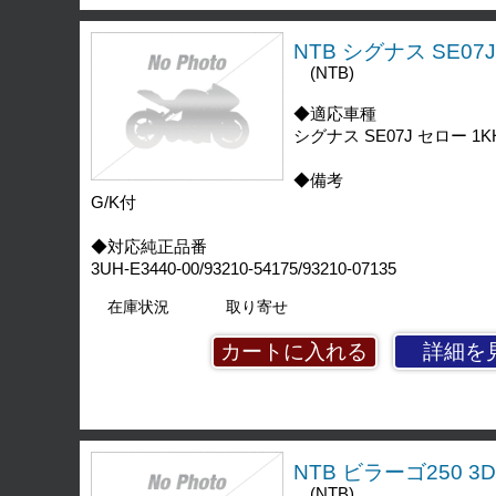
NTB シグナス SE07J
(NTB)
◆適応車種
シグナス SE07J セロー 1KH
◆備考
G/K付
◆対応純正品番
3UH-E3440-00/93210-54175/93210-07135
在庫状況
取り寄せ
詳細を
NTB ビラーゴ250 3D
(NTB)