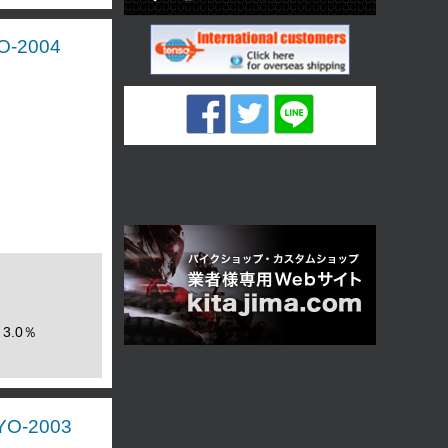
-2004
3.0％
O-2003