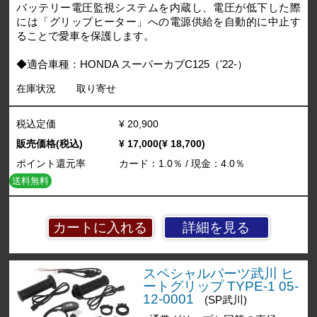
バッテリー電圧監視システムを内蔵し、電圧が低下した際
には「グリップヒーター」への電源供給を自動的に中止す
ることで愛車を保護します。
◆適合車種：HONDA スーパーカブC125（'22-）
在庫状況
取り寄せ
税込定価
¥ 20,900
販売価格(税込)
¥ 17,000(¥ 18,700)
ポイント還元率
カード：1.0％ / 現金：4.0％
送料無料
詳細を見る
スペシャルパーツ武川 ヒ
ートグリップ TYPE-1 05-
12-0001
(SP武川)