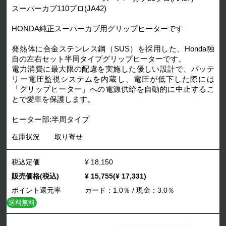
スーパーカブ110プロ(JA42)
HONDA純正スーパーカブ用グリップヒーターです
発熱体に合金ステンレス鋼（SUS）を採用した、Honda独
自の左右セット半周タイプグリップヒーターです。
電力消費に最大限の配慮を実施した優しい設計で、バッテ
リー電圧監視システムを内蔵し、電圧が低下した際には
「グリップヒーター」への電源供給を自動的に中止するこ
とで愛車を保護します。
ヒーター部:半周タイプ
在庫状況
取り寄せ
税込定価
¥ 18,150
販売価格(税込)
¥ 15,755(¥ 17,331)
ポイント還元率
カード：1.0％ / 現金：3.0％
送料無料