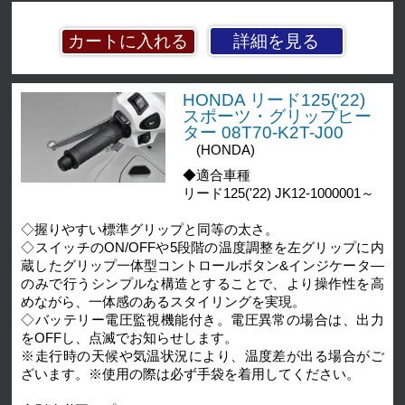
詳細を見る
HONDA リード125('22)
スポーツ・グリップヒー
ター 08T70-K2T-J00
(HONDA)
◆適合車種
リード125('22) JK12-1000001～
◇握りやすい標準グリップと同等の太さ。
◇スイッチのON/OFFや5段階の温度調整を左グリップに内
蔵したグリップ一体型コントロールボタン&インジケータ―
のみで行うシンプルな構造とすることで、より操作性を高
めながら、一体感のあるスタイリングを実現。
◇バッテリー電圧監視機能付き。電圧異常の場合は、出力
をOFFし、点滅でお知らせします。
※走行時の天候や気温状況により、温度差が出る場合がご
ざいます。※使用の際は必ず手袋を着用してください。