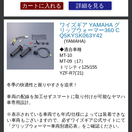
詳細を見る
ワイズギア YAMAHA グ
リップウォーマー360 C
Q5KYSK063Y42
(YAMAHA)
◆適合車種
MT-10
MT-09（17）
トリシティ125/155
YZF-R7('21)
冬季の快適性と握りやすさを追求！
車両の配線を加工せずスマートに取り付けが可能なヤマハ
車専用設計。
※表示されている車両でも年式/仕様によっては装着できな
い車両もございますので、必ずワイズギア公式サイトにて
「グリップウォーマー車両別適応表」をご確認ください。