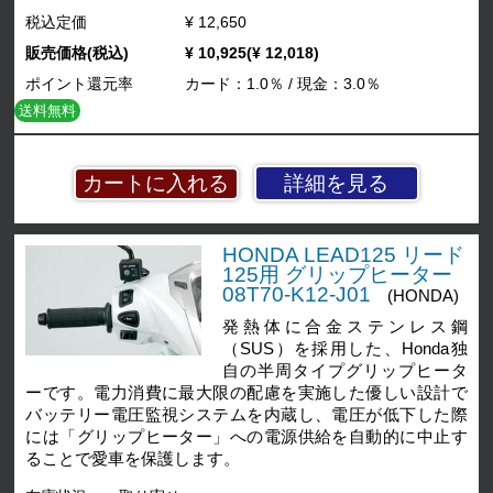
税込定価
¥ 12,650
販売価格(税込)
¥ 10,925(¥ 12,018)
ポイント還元率
カード：1.0％ / 現金：3.0％
送料無料
詳細を見る
HONDA LEAD125 リード
125用 グリップヒーター
08T70-K12-J01
(HONDA)
発熱体に合金ステンレス鋼
（SUS）を採用した、Honda独
自の半周タイプグリップヒータ
ーです。電力消費に最大限の配慮を実施した優しい設計で
バッテリー電圧監視システムを内蔵し、電圧が低下した際
には「グリップヒーター」への電源供給を自動的に中止す
ることで愛車を保護します。