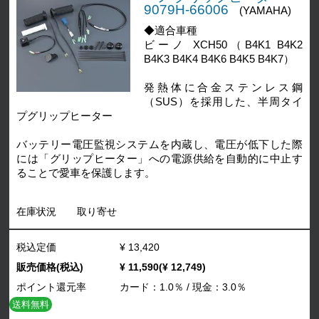
9079H-66006
(YAMAHA)
◆適合車種
ビーノ XCH50（B4K1 B4K2
B4K3 B4K4 B4K6 B4K5 B4K7）
発熱体に合金ステンレス鋼
（SUS）を採用した、半周タイ
プグリップヒーター
バッテリー電圧監視システムを内蔵し、電圧が低下した際
には「グリップヒーター」への電源供給を自動的に中止す
ることで愛車を保護します。
在庫状況
取り寄せ
税込定価
¥ 13,420
販売価格(税込)
¥ 11,590(¥ 12,749)
ポイント還元率
カード：1.0％ / 現金：3.0％
送料無料