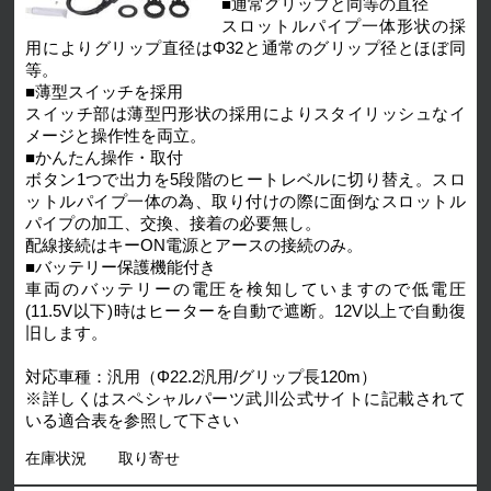
■通常グリップと同等の直径
スロットルパイプ一体形状の採
用によりグリップ直径はΦ32と通常のグリップ径とほぼ同
等。
■薄型スイッチを採用
スイッチ部は薄型円形状の採用によりスタイリッシュなイ
メージと操作性を両立。
■かんたん操作・取付
ボタン1つで出力を5段階のヒートレベルに切り替え。スロ
ットルパイプ一体の為、取り付けの際に面倒なスロットル
パイプの加工、交換、接着の必要無し。
配線接続はキーON電源とアースの接続のみ。
■バッテリー保護機能付き
車両のバッテリーの電圧を検知していますので低電圧
(11.5V以下)時はヒーターを自動で遮断。12V以上で自動復
旧します。
対応車種：汎用（Φ22.2汎用/グリップ長120m）
※詳しくはスペシャルパーツ武川公式サイトに記載されて
いる適合表を参照して下さい
在庫状況
取り寄せ