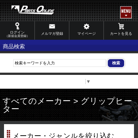
ログイン
メルマガ登録
マイページ
カートを見る
（新規会員登録）
商品検索
Select Language
▼
すべてのメーカー > グリップヒー
ター
メーカー・ジャンルを絞り込む