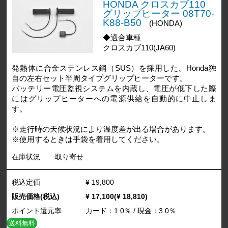
HONDA クロスカブ110
グリップヒーター 08T70-
K88-B50
(HONDA)
◆適合車種
クロスカブ110(JA60)
発熱体に合金ステンレス鋼（SUS）を採用した、Honda独
自の左右セット半周タイプグリップヒーターです。
バッテリー電圧監視システムを内蔵し、電圧が低下した際
にはグリップヒーターへの電源供給を自動的に中止しま
す。
※走行時の天候状況により温度差が出る場合があります。
※使用するときは手袋を着用してください。
在庫状況
取り寄せ
税込定価
¥ 19,800
販売価格(税込)
¥ 17,100(¥ 18,810)
ポイント還元率
カード：1.0％ / 現金：3.0％
送料無料