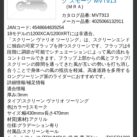
グ スモーク MVT913
(ＭＲＡ)
カタログ品番: MVT913
メーカー品番: 4025066132911
JANコード: 4548664839254
18モデルの1200XCA/1200XRTには非適合。
「スクリーン ヴァリオ ツーリング」は、スクリーンエンド
に独自の可変フラップを持つスクリーンです。フラップは6
段階に調節が可能でシチュエーションによって風の流れを
コントロールできます。フラップ上部からの風とフラップ/
スクリーンの隙間を通ってきた風が互いの勢いを打ち消し
合うことで身体への風の抵抗を軽減。高速道路を多用する
ロングツーリング派のライダーにおすすめです。
詳細情報/補足情報
適合情報
厚み:3mm
タイプ:スクリーン ヴァリオ ツーリング
色[カラー]:スモーク
サイズ:幅430mmx長さ470mm
材質[素材]:アクリル
仕様:グラデーション有り
付属品:スクリーンモール