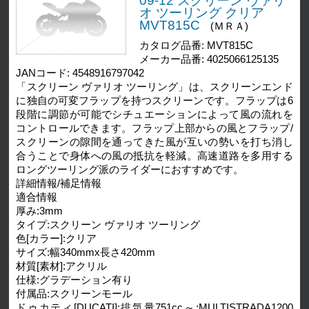
09-12 スクリーン ヴァリ
オ ツーリング クリア
MVT815C
(ＭＲＡ)
カタログ品番: MVT815C
メーカー品番: 4025066125135
JANコード: 4548916797042
「スクリーン ヴァリオ ツーリング」は、スクリーンエンド
に独自の可変フラップを持つスクリーンです。フラップは6
段階に調節が可能でシチュエーションによって風の流れを
コントロールできます。フラップ上部からの風とフラップ/
スクリーンの隙間を通ってきた風が互いの勢いを打ち消し
合うことで身体への風の抵抗を軽減。高速道路を多用する
ロングツーリング派のライダーにおすすめです。
詳細情報/補足情報
適合情報
厚み:3mm
タイプ:スクリーン ヴァリオ ツーリング
色[カラー]:クリア
サイズ:幅340mmx長さ420mm
材質[素材]:アクリル
仕様:グラデーション有り
付属品:スクリーンモール
ドゥカティ[DUCATI]:排気量751cc～:MULTISTRADA1200