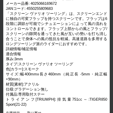
メーカー品番: 4025066169672
JANコード: 4550255809683
「スクリーン ヴァリオ ツーリング」は、スクリーンエンド
に独自の可変フラップを持つスクリーンです。フラップは6
段階に調節が可能でシチュエーションによって風の流れを
コントロールできます。フラップ上部からの風とフラップ/
スクリーンの隙間を通ってきた風が互いの勢いを打ち消し
合うことで身体への風の抵抗を軽減。高速道路を多用する
ロングツーリング派のライダーにおすすめです。
詳細情報/補足情報
適合情報
厚み:3mm
タイプ:スクリーン ヴァリオ ツーリング
色[カラー]:スモーク
サイズ:幅400mmx長さ460mm（純正長 -5mm・純正幅
+90mm）
材質[素材]:アクリル
仕様:グラデーション無し
付属品:専用取付ステー
トライアンフ[TRIUMPH]:排気量751cc～:TIGER850
Sport(21-22)
在庫状況
取り寄せ