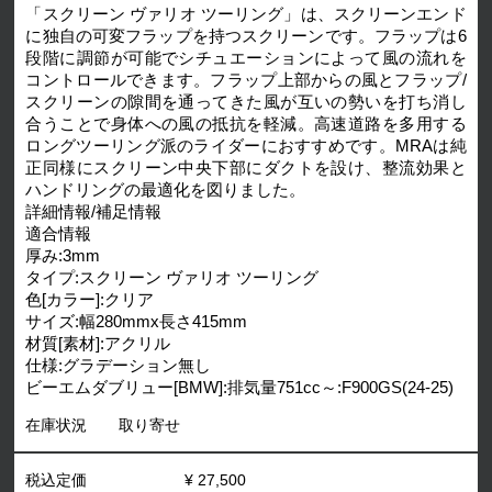
「スクリーン ヴァリオ ツーリング」は、スクリーンエンド
に独自の可変フラップを持つスクリーンです。フラップは6
段階に調節が可能でシチュエーションによって風の流れを
コントロールできます。フラップ上部からの風とフラップ/
スクリーンの隙間を通ってきた風が互いの勢いを打ち消し
合うことで身体への風の抵抗を軽減。高速道路を多用する
ロングツーリング派のライダーにおすすめです。MRAは純
正同様にスクリーン中央下部にダクトを設け、整流効果と
ハンドリングの最適化を図りました。
詳細情報/補足情報
適合情報
厚み:3mm
タイプ:スクリーン ヴァリオ ツーリング
色[カラー]:クリア
サイズ:幅280mmx長さ415mm
材質[素材]:アクリル
仕様:グラデーション無し
ビーエムダブリュー[BMW]:排気量751cc～:F900GS(24-25)
在庫状況
取り寄せ
税込定価
¥ 27,500