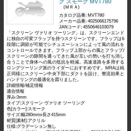
グ スモーク MVT780
(ＭＲＡ)
カタログ品番: MVT780
メーカー品番: 4025066175796
JANコード: 4550646103079
「スクリーン ヴァリオ ツーリング」は、スクリーンエンド
に独自の可変フラップを持つスクリーンです。フラップは6
段階に調節が可能でシチュエーションによって風の流れを
コントロールできます。フラップ上部からの風とフラップ/
スクリーンの隙間を通ってきた風が互いの勢いを打ち消し
合うことで身体への風の抵抗を軽減。高速道路を多用する
ロングツーリング派のライダーにおすすめです。MRAは純
正同様にスクリーン中央下部にダクトを設け、整流効果と
ハンドリングの最適化を図りました。
詳細情報/補足情報
適合情報
厚み:3mm
タイプ:スクリーン ヴァリオ ツーリング
色[カラー]:スモーク
サイズ:幅280mmx長さ415mm
材質[素材]:アクリル
仕様:グラデーション無し