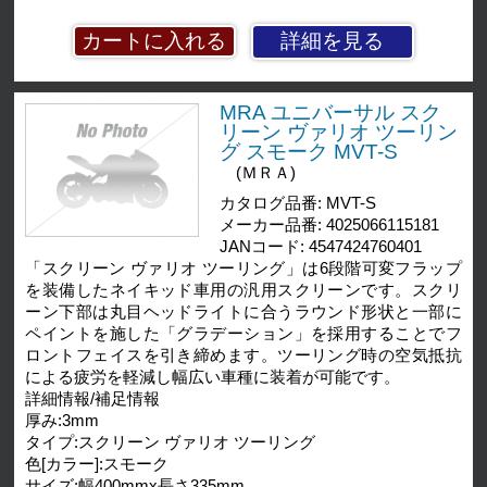
詳細を見る
MRA ユニバーサル スク
リーン ヴァリオ ツーリン
グ スモーク MVT-S
(ＭＲＡ)
カタログ品番: MVT-S
メーカー品番: 4025066115181
JANコード: 4547424760401
「スクリーン ヴァリオ ツーリング」は6段階可変フラップ
を装備したネイキッド車用の汎用スクリーンです。スクリ
ーン下部は丸目ヘッドライトに合うラウンド形状と一部に
ペイントを施した「グラデーション」を採用することでフ
ロントフェイスを引き締めます。ツーリング時の空気抵抗
による疲労を軽減し幅広い車種に装着が可能です。
詳細情報/補足情報
厚み:3mm
タイプ:スクリーン ヴァリオ ツーリング
色[カラー]:スモーク
サイズ:幅400mmx長さ335mm