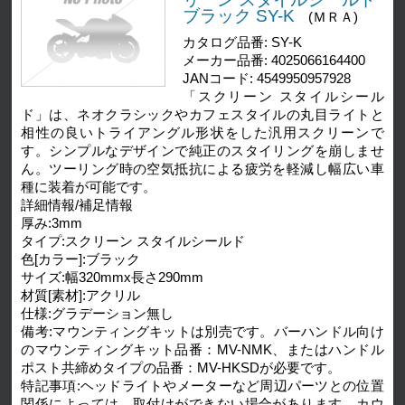
ブラック SY-K
(ＭＲＡ)
カタログ品番: SY-K
メーカー品番: 4025066164400
JANコード: 4549950957928
「スクリーン スタイルシール
ド」は、ネオクラシックやカフェスタイルの丸目ライトと
相性の良いトライアングル形状をした汎用スクリーンで
す。シンプルなデザインで純正のスタイリングを崩しませ
ん。ツーリング時の空気抵抗による疲労を軽減し幅広い車
種に装着が可能です。
詳細情報/補足情報
厚み:3mm
タイプ:スクリーン スタイルシールド
色[カラー]:ブラック
サイズ:幅320mmx長さ290mm
材質[素材]:アクリル
仕様:グラデーション無し
備考:マウンティングキットは別売です。バーハンドル向け
のマウンティングキット品番：MV-NMK、またはハンドル
ポスト共締めタイプの品番：MV-HKSDが必要です。
特記事項:ヘッドライトやメーターなど周辺パーツとの位置
関係によっては、取付けができない場合があります。カウ