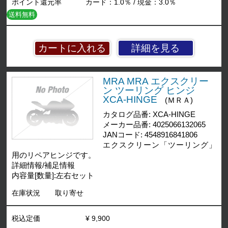
ポイント還元率
カード：1.0％ / 現金：3.0％
送料無料
詳細を見る
MRA MRA エクスクリー
ン ツーリング ヒンジ
XCA-HINGE
(ＭＲＡ)
カタログ品番: XCA-HINGE
メーカー品番: 4025066132065
JANコード: 4548916841806
エクスクリーン「ツーリング」
用のリペアヒンジです。
詳細情報/補足情報
内容量[数量]:左右セット
在庫状況
取り寄せ
税込定価
¥ 9,900