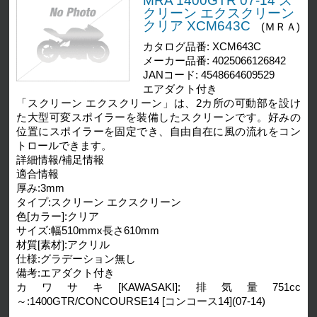
MRA 1400GTR 07-14 ス
クリーン エクスクリーン
クリア XCM643C
(ＭＲＡ)
カタログ品番: XCM643C
メーカー品番: 4025066126842
JANコード: 4548664609529
エアダクト付き
「スクリーン エクスクリーン」は、2カ所の可動部を設け
た大型可変スポイラーを装備したスクリーンです。好みの
位置にスポイラーを固定でき、自由自在に風の流れをコン
トロールできます。
詳細情報/補足情報
適合情報
厚み:3mm
タイプ:スクリーン エクスクリーン
色[カラー]:クリア
サイズ:幅510mmx長さ610mm
材質[素材]:アクリル
仕様:グラデーション無し
備考:エアダクト付き
カワサキ[KAWASAKI]:排気量751cc
～:1400GTR/CONCOURSE14 [コンコース14](07-14)