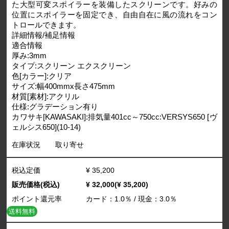
た大型可変スポイラーを装備したスクリーンです。好みの
位置にスポイラーを固定でき、自由自在に風の流れをコン
トロールできます。
詳細情報/補足情報
適合情報
厚み:3mm
タイプ:スクリーン エクスクリーン
色[カラー]:クリア
サイズ:幅400mmx長さ475mm
材質[素材]:アクリル
仕様:グラデーション有り
カワサキ[KAWASAKI]:排気量401cc～750cc:VERSYS650 [ヴ
ェルシス650](10-14)
在庫状況
取り寄せ
税込定価
¥ 35,200
販売価格(税込)
¥ 32,000(¥ 35,200)
ポイント還元率
カード：1.0％ / 現金：3.0％
送料無料