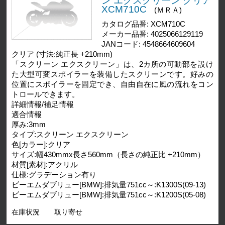
ン エクスクリーン クリア
XCM710C
(ＭＲＡ)
カタログ品番: XCM710C
メーカー品番: 4025066129119
JANコード: 4548664609604
クリア (寸法:純正長 +210mm)
「スクリーン エクスクリーン」は、2カ所の可動部を設け
た大型可変スポイラーを装備したスクリーンです。好みの
位置にスポイラーを固定でき、自由自在に風の流れをコン
トロールできます。
詳細情報/補足情報
適合情報
厚み:3mm
タイプ:スクリーン エクスクリーン
色[カラー]:クリア
サイズ:幅430mmx長さ560mm（長さの純正比 +210mm）
材質[素材]:アクリル
仕様:グラデーション有り
ビーエムダブリュー[BMW]:排気量751cc～:K1300S(09-13)
ビーエムダブリュー[BMW]:排気量751cc～:K1200S(05-08)
在庫状況
取り寄せ