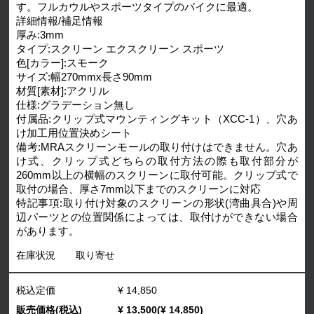
す。フルカウルやスポーツタイプのバイクに最適。
詳細情報/補足情報
厚み:3mm
タイプ:スクリーン エクスクリーン スポーツ
色[カラー]:スモーク
サイズ:幅270mmx長さ90mm
材質[素材]:アクリル
仕様:グラデーション無し
付属品:クリップ式マウンティングキット（XCC-1）、穴あ
け加工用位置決めシート
備考:MRAスクリーンモールの取り付けはできません。穴あ
け式、クリップ式どちらの取付方法の際も取付部分が
260mm以上の横幅のスクリーンに取付可能。クリップ式で
取付の場合、厚さ7mm以下までのスクリーンに対応
特記事項:取り付け対象のスクリーンの形状(湾曲具合)や周
辺パーツとの位置関係によっては、取付けができない場合
があります。
在庫状況
取り寄せ
税込定価
¥ 14,850
販売価格(税込)
¥ 13,500(¥ 14,850)