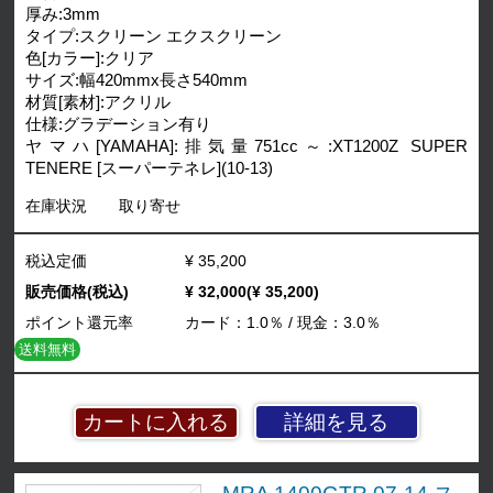
厚み:3mm
タイプ:スクリーン エクスクリーン
色[カラー]:クリア
サイズ:幅420mmx長さ540mm
材質[素材]:アクリル
仕様:グラデーション有り
ヤマハ[YAMAHA]:排気量751cc～:XT1200Z SUPER
TENERE [スーパーテネレ](10-13)
在庫状況
取り寄せ
税込定価
¥ 35,200
販売価格(税込)
¥ 32,000(¥ 35,200)
ポイント還元率
カード：1.0％ / 現金：3.0％
送料無料
詳細を見る