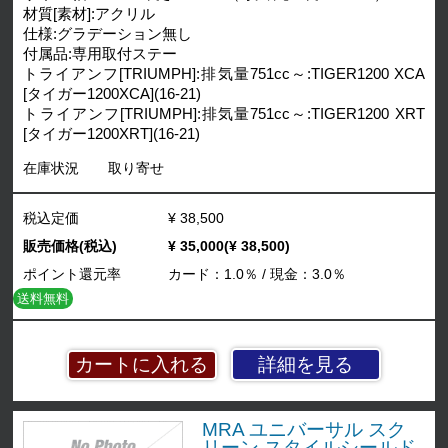
材質[素材]:アクリル
仕様:グラデーション無し
付属品:専用取付ステー
トライアンフ[TRIUMPH]:排気量751cc～:TIGER1200 XCA
[タイガー1200XCA](16-21)
トライアンフ[TRIUMPH]:排気量751cc～:TIGER1200 XRT
[タイガー1200XRT](16-21)
在庫状況
取り寄せ
税込定価
¥ 38,500
販売価格(税込)
¥ 35,000(¥ 38,500)
ポイント還元率
カード：1.0％ / 現金：3.0％
送料無料
詳細を見る
MRA ユニバーサル スク
リーン スタイルシールド