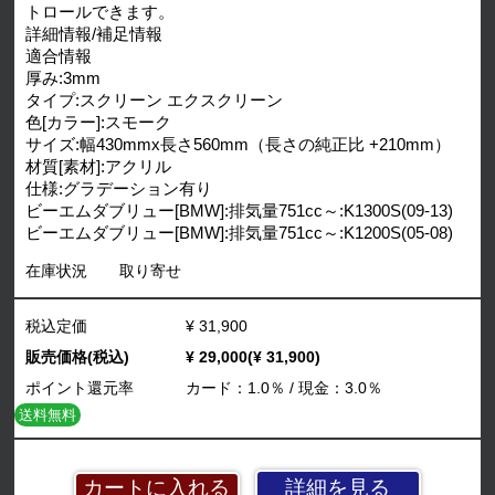
トロールできます。
詳細情報/補足情報
適合情報
厚み:3mm
タイプ:スクリーン エクスクリーン
色[カラー]:スモーク
サイズ:幅430mmx長さ560mm（長さの純正比 +210mm）
材質[素材]:アクリル
仕様:グラデーション有り
ビーエムダブリュー[BMW]:排気量751cc～:K1300S(09-13)
ビーエムダブリュー[BMW]:排気量751cc～:K1200S(05-08)
在庫状況
取り寄せ
税込定価
¥ 31,900
販売価格(税込)
¥ 29,000(¥ 31,900)
ポイント還元率
カード：1.0％ / 現金：3.0％
送料無料
詳細を見る