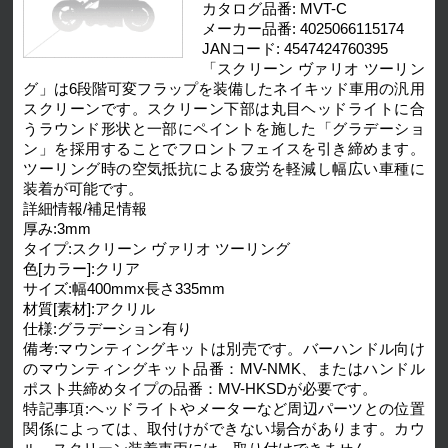
カタログ品番: MVT-C
メーカー品番: 4025066115174
JANコード: 4547424760395
「スクリーン ヴァリオ ツーリン
グ」は6段階可変フラップを装備したネイキッド車用の汎用
スクリーンです。スクリーン下部は丸目ヘッドライトに合
うラウンド形状と一部にペイントを施した「グラデーショ
ン」を採用することでフロントフェイスを引き締めます。
ツーリング時の空気抵抗による疲労を軽減し幅広い車種に
装着が可能です。
詳細情報/補足情報
厚み:3mm
タイプ:スクリーン ヴァリオ ツーリング
色[カラー]:クリア
サイズ:幅400mmx長さ335mm
材質[素材]:アクリル
仕様:グラデーション有り
備考:マウンティングキットは別売です。バーハンドル向け
のマウンティングキット品番：MV-NMK、またはハンドル
ポスト共締めタイプの品番：MV-HKSDが必要です。
特記事項:ヘッドライトやメーターなど周辺パーツとの位置
関係によっては、取付けができない場合があります。カウ