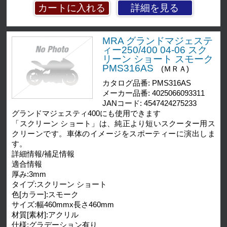
詳細を見る
MRA グランドマジェステ
ィー250/400 04-06 スク
リーン ショート スモーク
PMS316AS
(ＭＲＡ)
カタログ品番: PMS316AS
メーカー品番: 4025066093311
JANコード: 4547424275233
グランドマジェスティ400にも使用できます
「スクリーン ショート」は、純正より短いスクーター用ス
クリーンです。車体のイメージをスポーティーに演出しま
す。
詳細情報/補足情報
適合情報
厚み:3mm
タイプ:スクリーン ショート
色[カラー]:スモーク
サイズ:幅460mmx長さ460mm
材質[素材]:アクリル
仕様:グラデーション有り