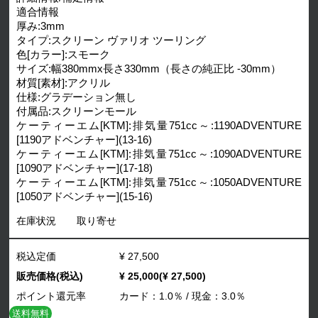
適合情報
厚み:3mm
タイプ:スクリーン ヴァリオ ツーリング
色[カラー]:スモーク
サイズ:幅380mmx長さ330mm（長さの純正比 -30mm）
材質[素材]:アクリル
仕様:グラデーション無し
付属品:スクリーンモール
ケーティーエム[KTM]:排気量751cc～:1190ADVENTURE
[1190アドベンチャー](13-16)
ケーティーエム[KTM]:排気量751cc～:1090ADVENTURE
[1090アドベンチャー](17-18)
ケーティーエム[KTM]:排気量751cc～:1050ADVENTURE
[1050アドベンチャー](15-16)
在庫状況
取り寄せ
税込定価
¥ 27,500
販売価格(税込)
¥ 25,000(¥ 27,500)
ポイント還元率
カード：1.0％ / 現金：3.0％
送料無料