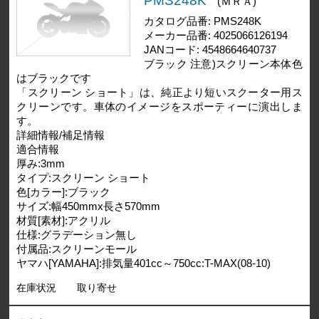
PMS248K
(ＭＲＡ)
カタログ品番: PMS248K
メーカー品番: 4025066126194
JANコード: 4548664640737
ブラック 注意)スクリーン本体色
はブラックです
「スクリーン ショート」は、純正より短いスクーター用ス
クリーンです。車体のイメージをスポーティーに演出しま
す。
詳細情報/補足情報
適合情報
厚み:3mm
タイプ:スクリーン ショート
色[カラー]:ブラック
サイズ:幅450mmx長さ570mm
材質[素材]:アクリル
仕様:グラデーション無し
付属品:スクリーンモール
ヤマハ[YAMAHA]:排気量401cc～750cc:T-MAX(08-10)
在庫状況
取り寄せ