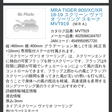
MRA TIGER 800/XC/XR
18-19 スクリーン ヴァリ
オ ツーリング スモーク
MVT919
(ＭＲＡ)
カタログ品番: MVT919
メーカー品番: 4025066164707
JANコード: 4549950957720
縦:460mm 横:400mm グラデーション無し(寸法:純正長
+10mm) 専用取付ステーが付属されます。
「スクリーン ヴァリオ ツーリング」は、スクリーンエンド
に独自の可変フラップを持つスクリーンです。フラップは6
段階に調節が可能でシチュエーションによって風の流れを
コントロールできます。フラップ上部からの風とフラップ/
スクリーンの隙間を通ってきた風が互いの勢いを打ち消し
合うことで身体への風の抵抗を軽減。高速道路を多用する
ロングツーリング派のライダーにおすすめです。
詳細情報/補足情報
適合情報
厚み:3mm
タイプ:スクリーン ヴァリオ ツーリング
色[カラー]:スモーク