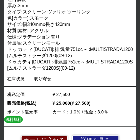
厚み:3mm
タイプ:スクリーン ヴァリオ ツーリング
色[カラー]:スモーク
サイズ:幅340mmx長さ420mm
材質[素材]:アクリル
仕様:グラデーション有り
付属品:スクリーンモール
ドゥカティ[DUCATI]:排気量751cc～:MULTISTRADA1200
[ムルチストラーダ1200](09-12)
ドゥカティ[DUCATI]:排気量751cc～:MULTISTRADA1200S
[ムルチストラーダ1200S](09-12)
在庫状況
取り寄せ
税込定価
¥ 27,500
販売価格(税込)
¥ 25,000(¥ 27,500)
ポイント還元率
カード：1.0％ / 現金：3.0％
送料無料