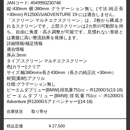
JANコード: 4549950230748
縦:430mm 横:380mm グラデーション無し (寸法:純正長
+30mm) R1250GS/ADVENTURE 19-には適合しません。
「スクリーン マルチエクスクリーン」は、2枚から構成さ
れるスクリーンです。上部スクリーンは2カ所の可動部を持
ち、自由に角度・高さ調整が可能です。見慣れない形状と
は裏腹に高い整流効果を発揮します。
詳細情報/補足情報
適合情報
厚み:3mm
タイプ:スクリーン マルチエクスクリーン
色[カラー]:クリア
サイズ:幅380mmx長さ430mm（長さの純正比 +30mm）
材質[素材]:アクリル
仕様:グラデーション無し
ビーエムダブリュー[BMW]:排気量751cc～:R1200GS(13-18)
ビーエムダブリュー[BMW]:排気量751cc～:R1200GS
Adventure [R1200GSアドベンチャー](14-18)
在庫状況
取り寄せ
税込定価
¥ 27,500