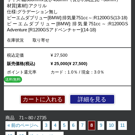
材質[素材]:アクリル
仕様:グラデーション無し
ビーエムダブリュー[BMW]:排気量751cc～:R1200GS(13-18)
ビーエムダブリュー[BMW]:排気量751cc～:R1200GS
Adventure [R1200GSアドベンチャー](14-18)
在庫状況
取り寄せ
税込定価
¥ 27,500
販売価格(税込)
¥ 25,000(¥ 27,500)
ポイント還元率
カード：1.0％ / 現金：3.0％
送料無料
詳細を見る
商品 71～80 / 2735
« 前のページへ
3
4
5
6
7
8
9
10
11