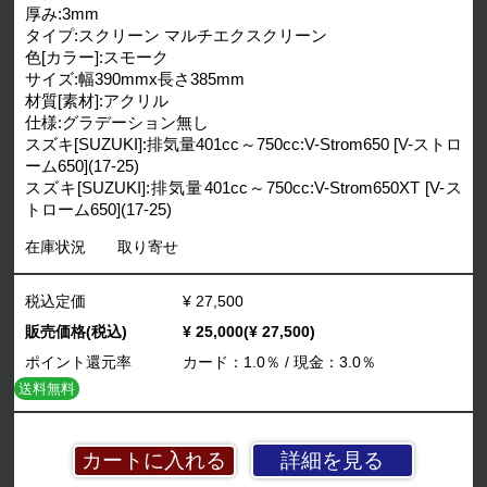
厚み:3mm
タイプ:スクリーン マルチエクスクリーン
色[カラー]:スモーク
サイズ:幅390mmx長さ385mm
材質[素材]:アクリル
仕様:グラデーション無し
スズキ[SUZUKI]:排気量401cc～750cc:V-Strom650 [V-ストロ
ーム650](17-25)
スズキ[SUZUKI]:排気量401cc～750cc:V-Strom650XT [V-ス
トローム650](17-25)
在庫状況
取り寄せ
税込定価
¥ 27,500
販売価格(税込)
¥ 25,000(¥ 27,500)
ポイント還元率
カード：1.0％ / 現金：3.0％
送料無料
詳細を見る