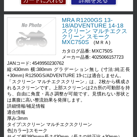
詳細を見る
MRA R1200GS 13-
18/ADVENTURE 14-18
スクリーン マルチエクス
クリーン スモーク
MXC750S
(ＭＲＡ)
カタログ品番: MXC750S
メーカー品番: 4025066157723
JANコード: 4549950230762
縦:430mm 横:380mm グラデーション無し (寸法:純正長
+30mm) R1250GS/ADVENTURE 19-には適合しません。
「スクリーン マルチエクスクリーン」は、2枚から構成さ
れるスクリーンです。上部スクリーンは2カ所の可動部を持
ち、自由に角度・高さ調整が可能です。見慣れない形状と
は裏腹に高い整流効果を発揮します。
詳細情報/補足情報
適合情報
厚み:3mm
タイプ:スクリーン マルチエクスクリーン
色[カラー]:スモーク
サイズ:幅380mmx長さ430mm（長さの純正比 +30mm）