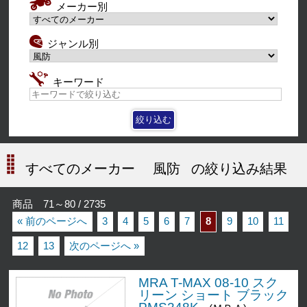
メーカー別
ジャンル別
キーワード
すべてのメーカー
風防
の絞り込み結果
商品 71～80 / 2735
« 前のページへ
3
4
5
6
7
8
9
10
11
12
13
次のページへ »
MRA T-MAX 08-10 スク
リーン ショート ブラック