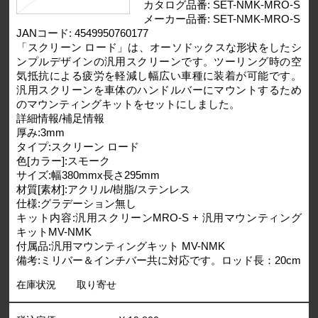
カタログ品番: SET-NMK-MRO-S
メーカー品番: SET-NMK-MRO-S
JANコード: 4549950760177
「スクリーン ロード」は、オーソドックスな形状をしたシ
ンプルデザインの汎用スクリーンです。ツーリング時の空
気抵抗による疲労を軽減し幅広い車種に装着が可能です。
汎用スクリーンを車体のハンドルバーにマウントするため
のマウンティングキットをセットにしました。
詳細情報/補足情報
厚み:3mm
タイプ:スクリーン ロード
色[カラー]:スモーク
サイズ:幅380mmx長さ295mm
材質[素材]:アクリル/樹脂/ステンレス
仕様:グラデーション無し
キット内容:汎用スクリーンMRO-S + 汎用マウンティング
キットMV-NMK
付属品:汎用マウンティングキット MV-NMK
備考:ミリバー＆インチバー共に対応です。ロッド長：20cm
在庫状況
取り寄せ