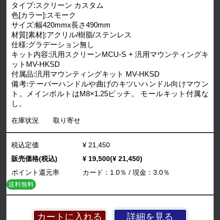
タイプ:スクリーン カスタム
色[カラー]:スモーク
サイズ:幅420mmx長さ490mm
材質[素材]:アクリル/樹脂/ステンレス
仕様:グラデーション無し
キット内容:汎用スクリーンMCU-S + 汎用マウンティングキ
ットMV-HKSD
付属品:汎用マウンティングキット MV-HKSD
備考:テーパーハンドルや曲げのキツいハンドル向けマウン
ト。メインボルトはM8×1.25ピッチ。 モールキット付属な
し。
在庫状況
取り寄せ
税込定価
¥ 21,450
販売価格(税込)
¥ 19,500(¥ 21,450)
ポイント還元率
カード：1.0％ / 現金：3.0％
送料無料
詳細を見る