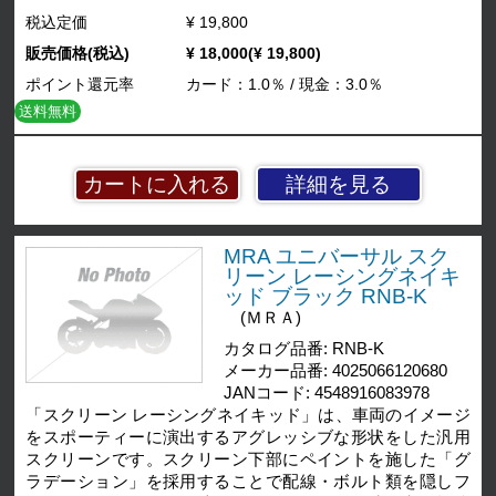
税込定価
¥ 19,800
販売価格(税込)
¥ 18,000(¥ 19,800)
ポイント還元率
カード：1.0％ / 現金：3.0％
送料無料
詳細を見る
MRA ユニバーサル スク
リーン レーシングネイキ
ッド ブラック RNB-K
(ＭＲＡ)
カタログ品番: RNB-K
メーカー品番: 4025066120680
JANコード: 4548916083978
「スクリーン レーシングネイキッド」は、車両のイメージ
をスポーティーに演出するアグレッシブな形状をした汎用
スクリーンです。スクリーン下部にペイントを施した「グ
ラデーション」を採用することで配線・ボルト類を隠しフ