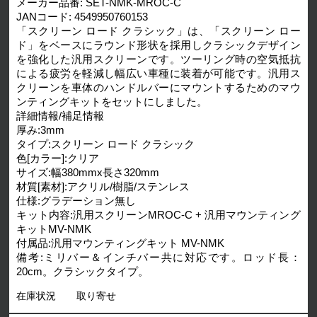
メーカー品番: SET-NMK-MROC-C
JANコード: 4549950760153
「スクリーン ロード クラシック」は、「スクリーン ロー
ド」をベースにラウンド形状を採用しクラシックデザイン
を強化した汎用スクリーンです。ツーリング時の空気抵抗
による疲労を軽減し幅広い車種に装着が可能です。汎用ス
クリーンを車体のハンドルバーにマウントするためのマウ
ンティングキットをセットにしました。
詳細情報/補足情報
厚み:3mm
タイプ:スクリーン ロード クラシック
色[カラー]:クリア
サイズ:幅380mmx長さ320mm
材質[素材]:アクリル/樹脂/ステンレス
仕様:グラデーション無し
キット内容:汎用スクリーンMROC-C + 汎用マウンティング
キットMV-NMK
付属品:汎用マウンティングキット MV-NMK
備考:ミリバー＆インチバー共に対応です。ロッド長：
20cm。クラシックタイプ。
在庫状況
取り寄せ