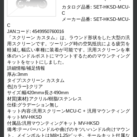
カタログ品番: SET-HKSD-MCU-
C
メーカー品番: SET-HKSD-MCU-
C
JANコード: 4549950760016
「スクリーン カスタム」は、ラウンド形状をした大型の汎
用スクリーンです。ツーリング時の空気抵抗による疲労を
軽減し幅広い車種に装着が可能です。汎用スクリーンを車
体のハンドルポストにマウントするためのマウンティング
キットをセットにしました。
詳細情報/補足情報
厚み:3mm
タイプ:スクリーン カスタム
色[カラー]:クリア
サイズ:幅420mmx長さ490mm
材質[素材]:アクリル/樹脂/ステンレス
仕様:グラデーション無し
キット内容:汎用スクリーンMCU-C + 汎用マウンティング
キットMV-HKSD
付属品:汎用マウンティングキット MV-HKSD
備考:テーパーハンドルや曲げのキツいハンドル向けマウン
ト。メインボルトはM8×1.25ピッチ。モールキット付属な