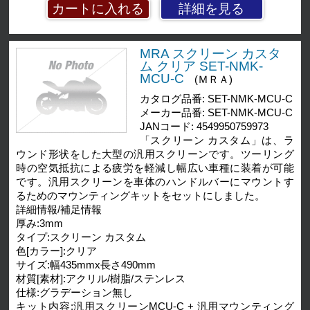
詳細を見る
MRA スクリーン カスタ
ム クリア SET-NMK-
MCU-C
(ＭＲＡ)
カタログ品番: SET-NMK-MCU-C
メーカー品番: SET-NMK-MCU-C
JANコード: 4549950759973
「スクリーン カスタム」は、ラ
ウンド形状をした大型の汎用スクリーンです。ツーリング
時の空気抵抗による疲労を軽減し幅広い車種に装着が可能
です。汎用スクリーンを車体のハンドルバーにマウントす
るためのマウンティングキットをセットにしました。
詳細情報/補足情報
厚み:3mm
タイプ:スクリーン カスタム
色[カラー]:クリア
サイズ:幅435mmx長さ490mm
材質[素材]:アクリル/樹脂/ステンレス
仕様:グラデーション無し
キット内容:汎用スクリーンMCU-C + 汎用マウンティング