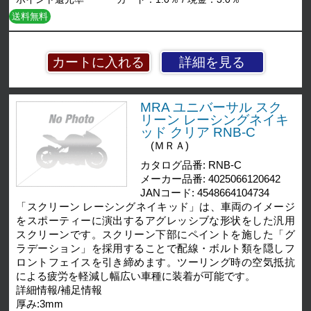
送料無料
詳細を見る
MRA ユニバーサル スク
リーン レーシングネイキ
ッド クリア RNB-C
(ＭＲＡ)
カタログ品番: RNB-C
メーカー品番: 4025066120642
JANコード: 4548664104734
「スクリーン レーシングネイキッド」は、車両のイメージ
をスポーティーに演出するアグレッシブな形状をした汎用
スクリーンです。スクリーン下部にペイントを施した「グ
ラデーション」を採用することで配線・ボルト類を隠しフ
ロントフェイスを引き締めます。ツーリング時の空気抵抗
による疲労を軽減し幅広い車種に装着が可能です。
詳細情報/補足情報
厚み:3mm