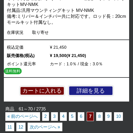
キットMV-NMK
付属品:汎用マウンティングキット MV-NMK
備考:ミリバー＆インチバー共に対応です。ロッド長：20cm
モールキット付属なし。
在庫状況
取り寄せ
税込定価
¥ 21,450
販売価格(税込)
¥ 19,500(¥ 21,450)
ポイント還元率
カード：1.0％ / 現金：3.0％
送料無料
詳細を見る
商品 61～70 / 2735
« 前のページへ
2
3
4
5
6
7
8
9
10
11
12
次のページへ »