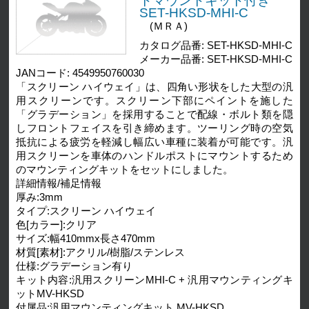
トマウントキット付き
SET-HKSD-MHI-C
(ＭＲＡ)
カタログ品番: SET-HKSD-MHI-C
メーカー品番: SET-HKSD-MHI-C
JANコード: 4549950760030
「スクリーン ハイウェイ」は、四角い形状をした大型の汎
用スクリーンです。スクリーン下部にペイントを施した
「グラデーション」を採用することで配線・ボルト類を隠
しフロントフェイスを引き締めます。ツーリング時の空気
抵抗による疲労を軽減し幅広い車種に装着が可能です。汎
用スクリーンを車体のハンドルポストにマウントするため
のマウンティングキットをセットにしました。
詳細情報/補足情報
厚み:3mm
タイプ:スクリーン ハイウェイ
色[カラー]:クリア
サイズ:幅410mmx長さ470mm
材質[素材]:アクリル/樹脂/ステンレス
仕様:グラデーション有り
キット内容:汎用スクリーンMHI-C + 汎用マウンティングキ
ットMV-HKSD
付属品:汎用マウンティングキット MV-HKSD