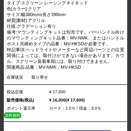
タイプ:スクリーン レーシングネイキッド
色[カラー]:クリア
サイズ:幅380mmx長さ390mm
材質[素材]:アクリル
仕様:グラデーション有り
備考:マウンティングキットは別売です。バーハンドル向け
のマウンティングキット品番：MV-NMK、またはハンドル
ポスト共締めタイプの品番：MV-HKSDが必要です。
特記事項:ヘッドライトやメーターなど周辺パーツとの位置
関係によっては、取付けができない場合があります。カウ
ル、スクリーン装着車両には、取り付けできません。
関連商品:品番：MV-NMK，MV-HKSD
在庫状況
取り寄せ
税込定価
¥ 17,600
販売価格(税込)
¥ 16,000(¥ 17,600)
ポイント還元率
カード：1.0％ / 現金：3.0％
送料無料