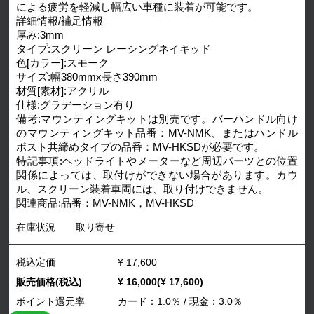
による疲労を軽減し幅広い車種に装着が可能です。
詳細情報/補足情報
厚み:3mm
タイプ:スクリーン レーシングネイキッド
色[カラー]:スモーク
サイズ:幅380mmx長さ390mm
材質[素材]:アクリル
仕様:グラデーション有り
備考:マウンティングキットは別売です。バーハンドル向け
のマウンティングキット品番：MV-NMK、またはハンドル
ポスト共締めタイプの品番：MV-HKSDが必要です。
特記事項:ヘッドライトやメーターなど周辺パーツとの位置
関係によっては、取付けができない場合があります。カウ
ル、スクリーン装着車両には、取り付けできません。
関連商品:品番：MV-NMK，MV-HKSD
在庫状況
取り寄せ
税込定価
¥ 17,600
販売価格(税込)
¥ 16,000(¥ 17,600)
ポイント還元率
カード：1.0％ / 現金：3.0％