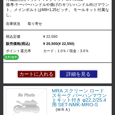
備考:テーパーハンドルや曲げのキツいハンドル向けマウン
ト。メインボルトはM8×1.25ピッチ。 モールキット付属な
し。
在庫状況
取り寄せ
税込定価
¥ 22,550
販売価格(税込)
¥ 20,500(¥ 22,550)
ポイント還元率
カード：1.0％ / 現金：3.0％
送料無料
詳細を見る
MRA スクリーン ロード
スモーク バーハンマウン
トキット付き φ22.2/25.4
用 SET-NMK-MRO-S
(ＭＲＡ)