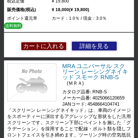
税込定価
¥ 19,800
販売価格(税込)
¥ 18,000(¥ 19,800)
ポイント還元率
カード：1.0％ / 現金：3.0％
送料無料
詳細を見る
MRA ユニバーサル スク
リーン レーシングネイキ
ッド スモーク RNB-S
(ＭＲＡ)
カタログ品番: RNB-S
メーカー品番: 4025066120659
JANコード: 4548664104741
「スクリーン レーシングネイキッド」は、車両のイメージ
をスポーティーに演出するアグレッシブな形状をした汎用
スクリーンです。スクリーン下部にペイントを施した「グ
ラデーション」を採用することで配線・ボルト類を隠しフ
ロントフェイスを引き締めます。ツーリング時の空気抵抗