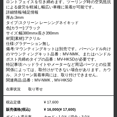
ロントフェイスを引き締めます。ツーリング時の空気抵抗
による疲労を軽減し幅広い車種に装着が可能です。
詳細情報/補足情報
厚み:3mm
タイプ:スクリーン レーシングネイキッド
色[カラー]:ブラック
サイズ:幅380mmx長さ390mm
材質[素材]:アクリル
仕様:グラデーション無し
備考:マウンティングキットは別売です。バーハンドル向け
のマウンティングキット品番：MV-NMK、またはハンドル
ポスト共締めタイプの品番：MV-HKSDが必要です。
特記事項:ヘッドライトやメーターなど周辺パーツとの位置
関係によっては、取付けができない場合があります。カウ
ル、スクリーン装着車両には、取り付けできません。
関連商品:品番：MV-NMK，MV-HKSD
在庫状況
取り寄せ
税込定価
¥ 17,600
販売価格(税込)
¥ 16,000(¥ 17,600)
ポイント還元率
カード：1.0％ / 現金：3.0％