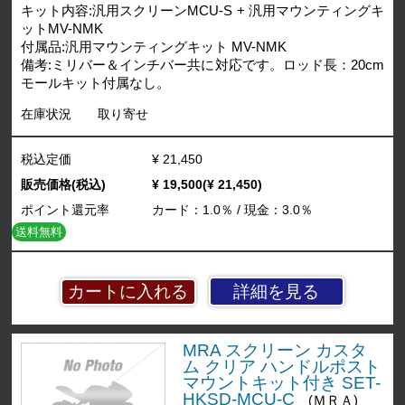
キット内容:汎用スクリーンMCU-S + 汎用マウンティングキ
ットMV-NMK
付属品:汎用マウンティングキット MV-NMK
備考:ミリバー＆インチバー共に対応です。ロッド長：20cm
モールキット付属なし。
在庫状況
取り寄せ
税込定価
¥ 21,450
販売価格(税込)
¥ 19,500(¥ 21,450)
ポイント還元率
カード：1.0％ / 現金：3.0％
送料無料
詳細を見る
MRA スクリーン カスタ
ム クリア ハンドルポスト
マウントキット付き SET-
HKSD-MCU-C
(ＭＲＡ)