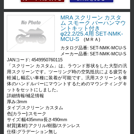
MRA スクリーン カスタ
ム スモーク バーハンマウ
ントキット付き
φ22.2/25.4用 SET-NMK-
MCU-S
(ＭＲＡ)
カタログ品番: SET-NMK-MCU-S
メーカー品番: SET-NMK-MCU-S
JANコード: 4549950760115
「スクリーン カスタム」は、ラウンド形状をした大型の汎
用スクリーンです。ツーリング時の空気抵抗による疲労を
軽減し幅広い車種に装着が可能です。汎用スクリーンを車
体のハンドルバーにマウントするためのマウンティングキ
ットをセットにしました。
詳細情報/補足情報
厚み:3mm
タイプ:スクリーン カスタム
色[カラー]:スモーク
サイズ:幅435mmx長さ490mm
材質[素材]:アクリル/樹脂/ステンレス
仕様:グラデーション無し