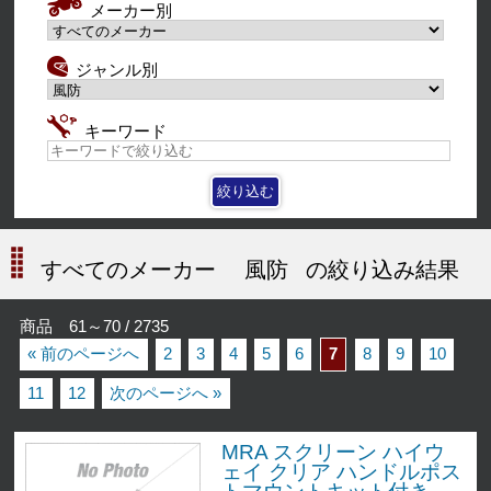
メーカー別
ジャンル別
キーワード
すべてのメーカー
風防
の絞り込み結果
商品 61～70 / 2735
« 前のページへ
2
3
4
5
6
7
8
9
10
11
12
次のページへ »
MRA スクリーン ハイウ
ェイ クリア ハンドルポス