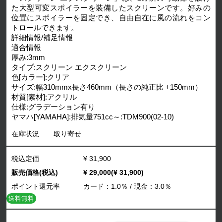
た大型可変スポイラーを装備したスクリーンです。好みの
位置にスポイラーを固定でき、自由自在に風の流れをコン
トロールできます。
詳細情報/補足情報
適合情報
厚み:3mm
タイプ:スクリーン エクスクリーン
色[カラー]:クリア
サイズ:幅310mmx長さ460mm（長さの純正比 +150mm）
材質[素材]:アクリル
仕様:グラデーション有り
ヤマハ[YAMAHA]:排気量751cc～:TDM900(02-10)
在庫状況
取り寄せ
税込定価
¥ 31,900
販売価格(税込)
¥ 29,000(¥ 31,900)
ポイント還元率
カード：1.0％ / 現金：3.0％
送料無料