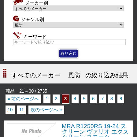
メーカー別
ジャンル別
キーワード
すべてのメーカー
風防
の絞り込み結果
商品 21～30 / 2735
« 前のページへ
1
2
3
4
5
6
7
8
9
10
11
次のページへ »
MRA R1250RS 19-24 ス
クリーン ヴァリオ エクス