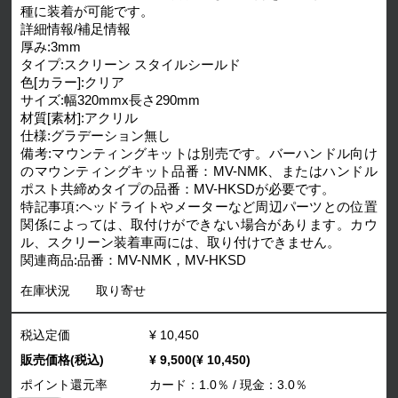
種に装着が可能です。
詳細情報/補足情報
厚み:3mm
タイプ:スクリーン スタイルシールド
色[カラー]:クリア
サイズ:幅320mmx長さ290mm
材質[素材]:アクリル
仕様:グラデーション無し
備考:マウンティングキットは別売です。バーハンドル向け
のマウンティングキット品番：MV-NMK、またはハンドル
ポスト共締めタイプの品番：MV-HKSDが必要です。
特記事項:ヘッドライトやメーターなど周辺パーツとの位置
関係によっては、取付けができない場合があります。カウ
ル、スクリーン装着車両には、取り付けできません。
関連商品:品番：MV-NMK，MV-HKSD
在庫状況
取り寄せ
税込定価
¥ 10,450
販売価格(税込)
¥ 9,500(¥ 10,450)
ポイント還元率
カード：1.0％ / 現金：3.0％