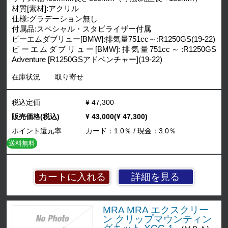
材質[素材]:アクリル
仕様:グラデーション無し
付属品:スペシャル・スタビライザー付属
ビーエムダブリュー[BMW]:排気量751cc～:R1250GS(19-22)
ビーエムダブリュー[BMW]:排気量751cc～:R1250GS
Adventure [R1250GSアドベンチャー](19-22)
在庫状況
取り寄せ
税込定価
¥ 47,300
販売価格(税込)
¥ 43,000(¥ 47,300)
ポイント還元率
カード：1.0％ / 現金：3.0％
送料無料
詳細を見る
MRA MRA エクスクリー
ン クリップマウンティン