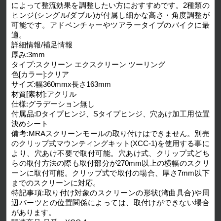
によって整流効果を調整したい方におすすめです。2種類の
ヒンジ(シングル/ダブル)が付属し細かな高さ・角度調整が
可能です。アドベンチャーやツアラータイプのバイクに最
適。
詳細情報/補足情報
厚み:3mm
タイプ:スクリーン エクスクリーン ツーリング
色[カラー]:クリア
サイズ:幅360mmx長さ163mm
材質[素材]:アクリル
仕様:グラデーション無し
付属品:Dタイプヒンジ、Sタイプヒンジ、穴あけ加工用位置
決めシート
備考:MRAスクリーンモールの取り付けはできません。別売
のクリップ式マウンティングキット(XCC-1)を使用する事に
より、穴あけ不要で取付可能。穴あけ式、クリップ式どち
らの取付方法の際も取付部分が270mm以上の横幅のスクリ
ーンに取付可能。クリップ式で取付の場合、厚さ7mm以下
までのスクリーンに対応。
特記事項:取り付け対象のスクリーンの形状(湾曲具合)や周
辺パーツとの位置関係によっては、取付けができない場合
があります。