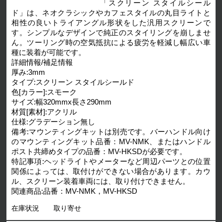
「スクリーン スタイルシール
ド」は、ネオクラシックやカフェスタイルの丸目ライトと
相性の良いトライアングル形状をした汎用スクリーンで
す。シンプルなデザインで純正のスタイリングを崩しませ
ん。ツーリング時の空気抵抗による疲労を軽減し幅広い車
種に装着が可能です。
詳細情報/補足情報
厚み:3mm
タイプ:スクリーン スタイルシールド
色[カラー]:スモーク
サイズ:幅320mmx長さ290mm
材質[素材]:アクリル
仕様:グラデーション無し
備考:マウンティングキットは別売です。バーハンドル向け
のマウンティングキット品番：MV-NMK、またはハンドル
ポスト共締めタイプの品番：MV-HKSDが必要です。
特記事項:ヘッドライトやメーターなど周辺パーツとの位置
関係によっては、取付けができない場合があります。カウ
ル、スクリーン装着車両には、取り付けできません。
関連商品:品番：MV-NMK，MV-HKSD
在庫状況
取り寄せ