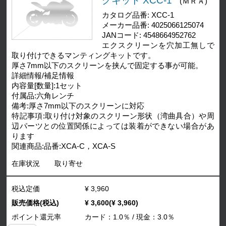
グキット XCC-1
(ＭＲＡ)
カタログ品番: XCC-1
メーカー品番: 4025066125074
JANコード: 4548664952762
エクスクリーンを穴加工無しで
取り付けできるマンティングキットです。
厚さ7mm以下のスクリーンを挟んで固定する事が可能。
詳細情報/補足情報
内容量[数量]:1セット
付属品:六角レンチ
備考:厚さ7mm以下のスクリーンに対応
特記事項:取り付け対象のスクリーン形状（湾曲具合）や周
辺パーツとの位置関係によっては装着ができない場合があ
ります
関連商品:品番:XCA-C，XCA-S
在庫状況
取り寄せ
税込定価
¥ 3,960
販売価格(税込)
¥ 3,600(¥ 3,960)
ポイント還元率
カード：1.0％ / 現金：3.0％