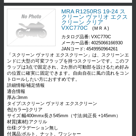
MRA R1250RS 19-24 ス
クリーン ヴァリオ エクス
クリーン クリア
VXC770C
(ＭＲＡ)
カタログ品番: VXC770C
メーカー品番: 4025066166930
JANコード: 4549950964261
「スクリーン ヴァリオ エクスクリーン」は、スクリーンエ
ンドに大型の可変フラップを持つスクリーンです。このフ
ラップは3点で固定され、2カ所の可動部を設けるため好み
の位置に確実に固定できます。自由自在に風の流れをコン
トロールしたい方におすすめです。
詳細情報/補足情報
適合情報
厚み:3mm
タイプ:スクリーン ヴァリオ エクスクリーン
色[カラー]:クリア
サイズ:幅400mmx長さ545mm（寸法:純正長 +145mm）
材質[素材]:アクリル
仕様:グラデーション無し
付属品:ボルト、ナット、ワッシャー