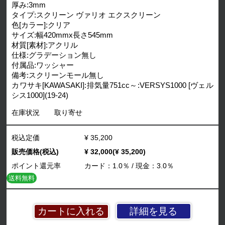
厚み:3mm
タイプ:スクリーン ヴァリオ エクスクリーン
色[カラー]:クリア
サイズ:幅420mmx長さ545mm
材質[素材]:アクリル
仕様:グラデーション無し
付属品:ワッシャー
備考:スクリーンモール無し
カワサキ[KAWASAKI]:排気量751cc～:VERSYS1000 [ヴェル
シス1000](19-24)
在庫状況
取り寄せ
税込定価
¥ 35,200
販売価格(税込)
¥ 32,000(¥ 35,200)
ポイント還元率
カード：1.0％ / 現金：3.0％
送料無料
詳細を見る