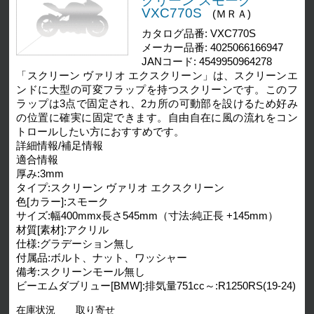
クリーン スモーク
VXC770S
(ＭＲＡ)
カタログ品番: VXC770S
メーカー品番: 4025066166947
JANコード: 4549950964278
「スクリーン ヴァリオ エクスクリーン」は、スクリーンエ
ンドに大型の可変フラップを持つスクリーンです。このフ
ラップは3点で固定され、2カ所の可動部を設けるため好み
の位置に確実に固定できます。自由自在に風の流れをコン
トロールしたい方におすすめです。
詳細情報/補足情報
適合情報
厚み:3mm
タイプ:スクリーン ヴァリオ エクスクリーン
色[カラー]:スモーク
サイズ:幅400mmx長さ545mm（寸法:純正長 +145mm）
材質[素材]:アクリル
仕様:グラデーション無し
付属品:ボルト、ナット、ワッシャー
備考:スクリーンモール無し
ビーエムダブリュー[BMW]:排気量751cc～:R1250RS(19-24)
在庫状況
取り寄せ