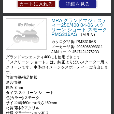
詳細を見る
MRA グランドマジェステ
ィー250/400 04-06 スク
リーン ショート スモーク
PMS316AS
(ＭＲＡ)
カタログ品番: PMS316AS
メーカー品番: 4025066093311
JANコード: 4547424275233
グランドマジェスティ400にも使用できます
「スクリーン ショート」は、純正より短いスクーター用ス
クリーンです。車体のイメージをスポーティーに演出しま
す。
詳細情報/補足情報
適合情報
厚み:3mm
タイプ:スクリーン ショート
色[カラー]:スモーク
サイズ:幅460mmx長さ460mm
材質[素材]:アクリル
仕様:グラデーション有り