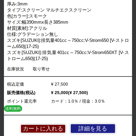
厚み:3mm
タイプ:スクリーン マルチエクスクリーン
色[カラー]:スモーク
サイズ:幅390mmx長さ385mm
材質[素材]:アクリル
仕様:グラデーション無し
スズキ[SUZUKI]:排気量401cc～750cc:V-Strom650 [V-ストロ
ーム650](17-25)
スズキ[SUZUKI]:排気量401cc～750cc:V-Strom650XT [V-ス
トローム650](17-25)
在庫状況
取り寄せ
税込定価
¥ 27,500
販売価格(税込)
¥ 25,000(¥ 27,500)
ポイント還元率
カード：1.0％ / 現金：3.0％
送料無料
詳細を見る