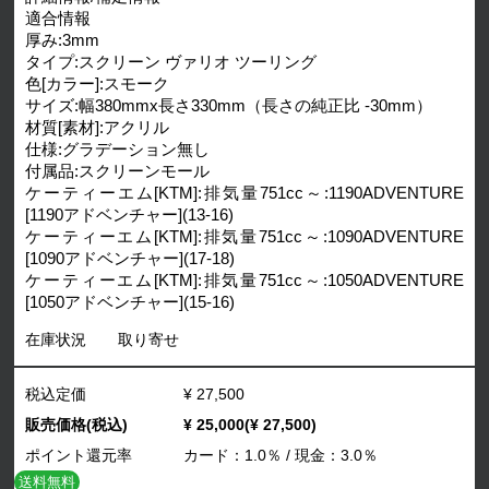
適合情報
厚み:3mm
タイプ:スクリーン ヴァリオ ツーリング
色[カラー]:スモーク
サイズ:幅380mmx長さ330mm（長さの純正比 -30mm）
材質[素材]:アクリル
仕様:グラデーション無し
付属品:スクリーンモール
ケーティーエム[KTM]:排気量751cc～:1190ADVENTURE
[1190アドベンチャー](13-16)
ケーティーエム[KTM]:排気量751cc～:1090ADVENTURE
[1090アドベンチャー](17-18)
ケーティーエム[KTM]:排気量751cc～:1050ADVENTURE
[1050アドベンチャー](15-16)
在庫状況
取り寄せ
税込定価
¥ 27,500
販売価格(税込)
¥ 25,000(¥ 27,500)
ポイント還元率
カード：1.0％ / 現金：3.0％
送料無料