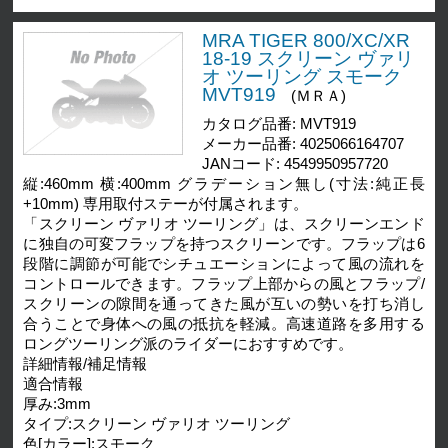
MRA TIGER 800/XC/XR
18-19 スクリーン ヴァリ
オ ツーリング スモーク
MVT919
(ＭＲＡ)
カタログ品番: MVT919
メーカー品番: 4025066164707
JANコード: 4549950957720
縦:460mm 横:400mm グラデーション無し(寸法:純正長
+10mm) 専用取付ステーが付属されます。
「スクリーン ヴァリオ ツーリング」は、スクリーンエンド
に独自の可変フラップを持つスクリーンです。フラップは6
段階に調節が可能でシチュエーションによって風の流れを
コントロールできます。フラップ上部からの風とフラップ/
スクリーンの隙間を通ってきた風が互いの勢いを打ち消し
合うことで身体への風の抵抗を軽減。高速道路を多用する
ロングツーリング派のライダーにおすすめです。
詳細情報/補足情報
適合情報
厚み:3mm
タイプ:スクリーン ヴァリオ ツーリング
色[カラー]:スモーク