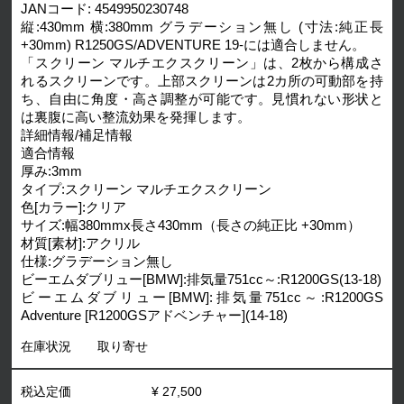
JANコード: 4549950230748
縦:430mm 横:380mm グラデーション無し (寸法:純正長
+30mm) R1250GS/ADVENTURE 19-には適合しません。
「スクリーン マルチエクスクリーン」は、2枚から構成さ
れるスクリーンです。上部スクリーンは2カ所の可動部を持
ち、自由に角度・高さ調整が可能です。見慣れない形状と
は裏腹に高い整流効果を発揮します。
詳細情報/補足情報
適合情報
厚み:3mm
タイプ:スクリーン マルチエクスクリーン
色[カラー]:クリア
サイズ:幅380mmx長さ430mm（長さの純正比 +30mm）
材質[素材]:アクリル
仕様:グラデーション無し
ビーエムダブリュー[BMW]:排気量751cc～:R1200GS(13-18)
ビーエムダブリュー[BMW]:排気量751cc～:R1200GS
Adventure [R1200GSアドベンチャー](14-18)
在庫状況
取り寄せ
税込定価
¥ 27,500