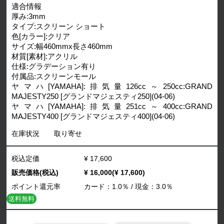
適合情報
厚み:3mm
タイプ:スクリーン ショート
色[カラー]:クリア
サイズ:幅460mmx長さ460mm
材質[素材]:アクリル
仕様:グラデーション有り
付属品:スクリーンモール
ヤマハ[YAMAHA]:排気量126cc～250cc:GRAND
MAJESTY250 [グランドマジェスティ250](04-06)
ヤマハ[YAMAHA]:排気量251cc～400cc:GRAND
MAJESTY400 [グランドマジェスティ400](04-06)
在庫状況
取り寄せ
税込定価
¥ 17,600
販売価格(税込)
¥ 16,000(¥ 17,600)
ポイント還元率
カード：1.0％ / 現金：3.0％
送料無料