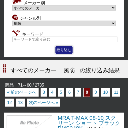
メーカー別
ジャンル別
キーワード
すべてのメーカー
風防
の絞り込み結果
商品 71～80 / 2735
« 前のページへ
3
4
5
6
7
8
9
10
11
12
13
次のページへ »
MRA T-MAX 08-10 スク
リーン ショート ブラック