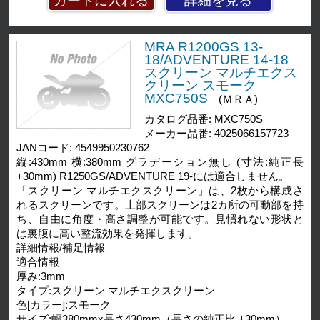
詳細を見る
MRA R1200GS 13-
18/ADVENTURE 14-18
スクリーン マルチエクス
クリーン スモーク
MXC750S
(ＭＲＡ)
カタログ品番: MXC750S
メーカー品番: 4025066157723
JANコード: 4549950230762
縦:430mm 横:380mm グラデーション無し (寸法:純正長
+30mm) R1250GS/ADVENTURE 19-には適合しません。
「スクリーン マルチエクスクリーン」は、2枚から構成さ
れるスクリーンです。上部スクリーンは2カ所の可動部を持
ち、自由に角度・高さ調整が可能です。見慣れない形状と
は裏腹に高い整流効果を発揮します。
詳細情報/補足情報
適合情報
厚み:3mm
タイプ:スクリーン マルチエクスクリーン
色[カラー]:スモーク
サイズ:幅380mmx長さ430mm（長さの純正比 +30mm）