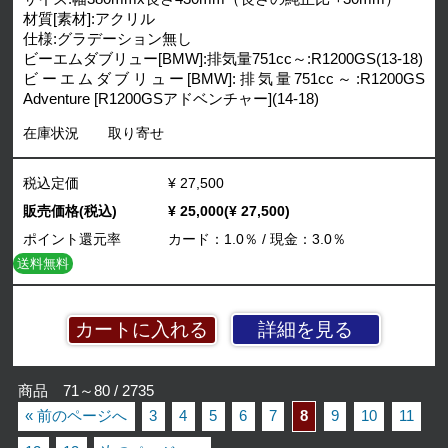
材質[素材]:アクリル
仕様:グラデーション無し
ビーエムダブリュー[BMW]:排気量751cc～:R1200GS(13-18)
ビーエムダブリュー[BMW]:排気量751cc～:R1200GS
Adventure [R1200GSアドベンチャー](14-18)
在庫状況
取り寄せ
税込定価
¥ 27,500
販売価格(税込)
¥ 25,000(¥ 27,500)
ポイント還元率
カード：1.0％ / 現金：3.0％
送料無料
詳細を見る
商品 71～80 / 2735
« 前のページへ
3
4
5
6
7
8
9
10
11