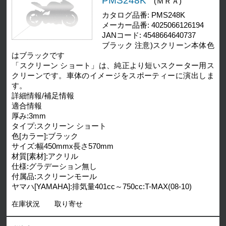
PMS248K
(ＭＲＡ)
カタログ品番: PMS248K
メーカー品番: 4025066126194
JANコード: 4548664640737
ブラック 注意)スクリーン本体色
はブラックです
「スクリーン ショート」は、純正より短いスクーター用ス
クリーンです。車体のイメージをスポーティーに演出しま
す。
詳細情報/補足情報
適合情報
厚み:3mm
タイプ:スクリーン ショート
色[カラー]:ブラック
サイズ:幅450mmx長さ570mm
材質[素材]:アクリル
仕様:グラデーション無し
付属品:スクリーンモール
ヤマハ[YAMAHA]:排気量401cc～750cc:T-MAX(08-10)
在庫状況
取り寄せ