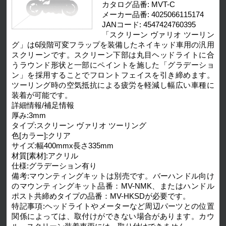
カタログ品番: MVT-C
メーカー品番: 4025066115174
JANコード: 4547424760395
「スクリーン ヴァリオ ツーリン
グ」は6段階可変フラップを装備したネイキッド車用の汎用
スクリーンです。スクリーン下部は丸目ヘッドライトに合
うラウンド形状と一部にペイントを施した「グラデーショ
ン」を採用することでフロントフェイスを引き締めます。
ツーリング時の空気抵抗による疲労を軽減し幅広い車種に
装着が可能です。
詳細情報/補足情報
厚み:3mm
タイプ:スクリーン ヴァリオ ツーリング
色[カラー]:クリア
サイズ:幅400mmx長さ335mm
材質[素材]:アクリル
仕様:グラデーション有り
備考:マウンティングキットは別売です。バーハンドル向け
のマウンティングキット品番：MV-NMK、またはハンドル
ポスト共締めタイプの品番：MV-HKSDが必要です。
特記事項:ヘッドライトやメーターなど周辺パーツとの位置
関係によっては、取付けができない場合があります。カウ