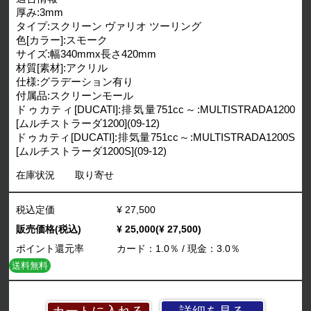
厚み:3mm
タイプ:スクリーン ヴァリオ ツーリング
色[カラー]:スモーク
サイズ:幅340mmx長さ420mm
材質[素材]:アクリル
仕様:グラデーション有り
付属品:スクリーンモール
ドゥカティ[DUCATI]:排気量751cc～:MULTISTRADA1200
[ムルチストラーダ1200](09-12)
ドゥカティ[DUCATI]:排気量751cc～:MULTISTRADA1200S
[ムルチストラーダ1200S](09-12)
在庫状況
取り寄せ
税込定価
¥ 27,500
販売価格(税込)
¥ 25,000(¥ 27,500)
ポイント還元率
カード：1.0％ / 現金：3.0％
送料無料